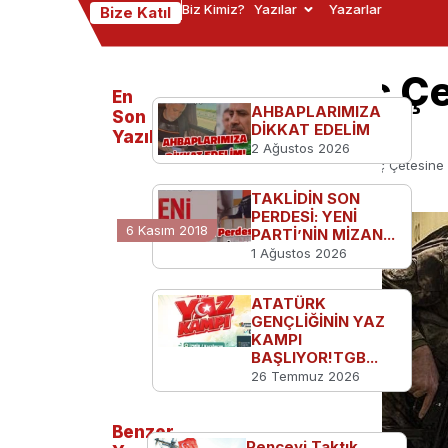
Biz Kimiz?
Yazılar
Yazarlar
Bize Katıl
PKK’nın Haraç Çe
En
AHBAPLARIMIZA
Gözaltı
Son
DİKKAT EDELİM
Yazılanlar
2 Ağustos 2026
Ana Sayfa
Türkiye'den
PKK’nın Haraç Çetesine 
TAKLİDİN SON
PERDESİ: YENİ
6 Kasım 2018
PARTİ’NİN MİZAN...
1 Ağustos 2026
ATATÜRK
GENÇLİĞİNİN YAZ
KAMPI
BAŞLIYOR!TGB...
26 Temmuz 2026
Benzer
Pençeyi Taktık,