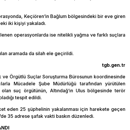
erasyonda, Keçiören’in Bağlum bölgesindeki bir eve giren
ki iki kişiyi yakaladı.
enen operasyonlarda ise nitelikli yağma ve farklı suçlara
ılan aramada da silah ele geçirildi.
tgb.gen.tr
k ve Örgütlü Suçlar Soruşturma Bürosunun koordinesinde
arla Mücadele Şube Müdürlüğü tarafından yürütülen
olan suç örgütünün, Altındağ’ın Ulus bölgesinde terör
adığı tespit edildi.
ket eden 25 şüphelinin yakalanması için harekete geçen
n’de 35 adrese şafak vakti baskın düzenledi.
ANDI