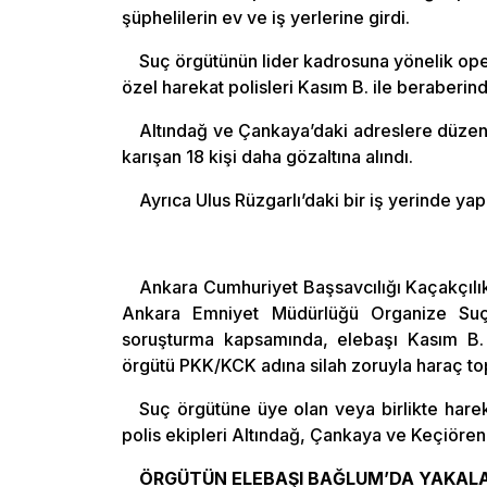
şüphelilerin ev ve iş yerlerine girdi.
Suç örgütünün lider kadrosuna yönelik op
özel harekat polisleri Kasım B. ile beraberinde
Altındağ ve Çankaya’daki adreslere düzenl
karışan 18 kişi daha gözaltına alındı.
Ayrıca Ulus Rüzgarlı’daki bir iş yerinde yap
Ankara Cumhuriyet Başsavcılığı Kaçakçılı
Ankara Emniyet Müdürlüğü Organize Suçl
soruşturma kapsamında, elebaşı Kasım B. 
örgütü PKK/KCK adına silah zoruyla haraç topl
Suç örgütüne üye olan veya birlikte hare
polis ekipleri Altındağ, Çankaya ve Keçiöre
ÖRGÜTÜN ELEBAŞI BAĞLUM’DA YAKAL