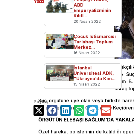
Yazılar
ABD
Emperyalizminin
Kilitl...
20 Nisan 2022
Çocuk Istismarcısı
Tarlabaşı Toplum
Merkez...
16 Nisan 2022
Ankara Cumhuriyet Başsavcılığı Kaçakçılı
İstanbul
Üniversitesi ADK,
Ankara Emniyet Müdürlüğü Organize Suçl
"Ukrayna’da Kim...
soruşturma kapsamında, elebaşı Kasım B. 
15 Nisan 2022
örgütü PKK/KCK adına silah zoruyla haraç topl
Suç örgütüne üye olan veya birlikte hare
Paylaş
polis ekipleri Altındağ, Çankaya ve Keçiöre
ÖRGÜTÜN ELEBAŞI BAĞLUM’DA YAKAL
Özel harekat polislerinin de katıldığı op