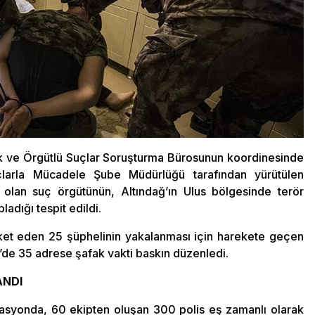
k ve Örgütlü Suçlar Soruşturma Bürosunun koordinesinde
arla Mücadele Şube Müdürlüğü tarafından yürütülen
olan suç örgütünün, Altındağ’ın Ulus bölgesinde terör
adığı tespit edildi.
ket eden 25 şüphelinin yakalanması için harekete geçen
n’de 35 adrese şafak vakti baskın düzenledi.
ANDI
erasyonda, 60 ekipten oluşan 300 polis eş zamanlı olarak