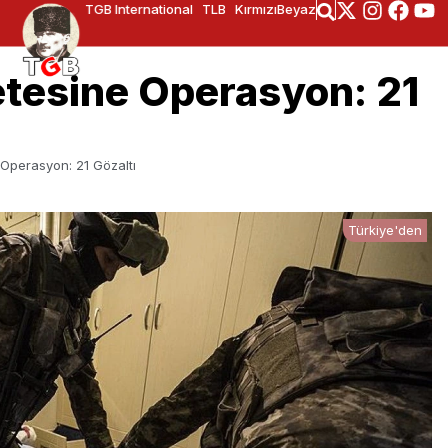
TGB International
TLB
KırmızıBeyaz
tesine Operasyon: 21
Operasyon: 21 Gözaltı
Türkiye'den