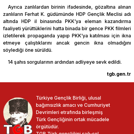
Ayrıca zanlılardan birinin ifadesinde, gözaltına alınan
zanlıların Ferhat K. güdümünde HDP Gençlik Meclisi adı
altında HDP il binasında PKK’ya eleman kazandırma
faaliyeti yürüttüklerini hatta binada bir gence PKK filmleri
izletilerek propaganda yapıp PKK’ya katılması için ikna
etmeye çalıştıklarını ancak gencin ikna olmadığını
söylediği öne sürüldü.
14 şahıs sorgularının ardından adliyeye sevk edildi.
tgb.gen.tr
Türkiye Gençlik Birliği, ulusal
bağımsızlık amacı ve Cumhuriyet
Devrimleri etrafında birleşmiş
Türk Gençliğinin ortak mücadele
örgütüdür.
TGB Türk gençliğini sağ-sol