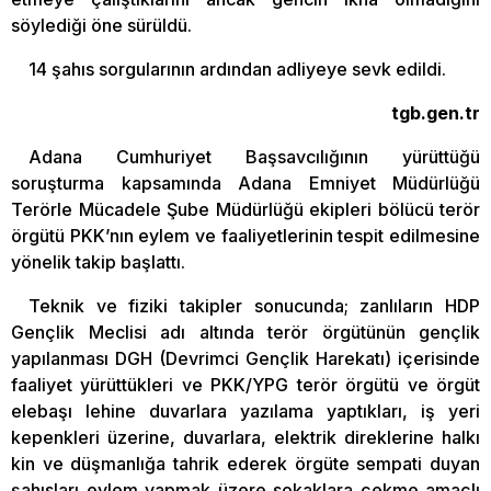
söylediği öne sürüldü.
14 şahıs sorgularının ardından adliyeye sevk edildi.
tgb.gen.tr
Adana Cumhuriyet Başsavcılığının yürüttüğü
soruşturma kapsamında Adana Emniyet Müdürlüğü
Terörle Mücadele Şube Müdürlüğü ekipleri bölücü terör
örgütü PKK’nın eylem ve faaliyetlerinin tespit edilmesine
yönelik takip başlattı.
Teknik ve fiziki takipler sonucunda; zanlıların HDP
Gençlik Meclisi adı altında terör örgütünün gençlik
yapılanması DGH (Devrimci Gençlik Harekatı) içerisinde
faaliyet yürüttükleri ve PKK/YPG terör örgütü ve örgüt
elebaşı lehine duvarlara yazılama yaptıkları, iş yeri
kepenkleri üzerine, duvarlara, elektrik direklerine halkı
kin ve düşmanlığa tahrik ederek örgüte sempati duyan
şahısları eylem yapmak üzere sokaklara çekme amaçlı