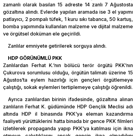
zamanlı olarak basılan 15 adreste 14 zanlı 7 Ağustosta
gözaltına alındı. Evlerde yapılan aramada ise 3 el yapımı
patlayıcı, 2 pompalı tüfek, 1 kuru sıkı tabanca, 50 kartuş,
bomba yapımında kullanılan malzeme ve dijital malzeme
ve örgütsel doküman ele geçirildi.
Zanlılar emniyete getirilerek sorguya alındı.
HDP GÖRÜNÜMLÜ PKK
Zanlılardan Ferhat K.’nın bölücü terör örgütü PKK’nın
Çukurova sorumlusu olduğu, örgütün talimatı üzerine 15
Ağustos’ta eylem hazırlığı için gençleri örgütlemeye
çalıştığı, sokak eylemleri tertiplemeye çalıştığı öğrenildi.
Ayrıca zanlılardan birinin ifadesinde, gözaltına alınan
zanlıların Ferhat K. güdümünde HDP Gençlik Meclisi adı
altında HDP il binasında PKK’ya eleman kazandırma
faaliyeti yürüttüklerini hatta binada bir gence PKK filmleri
izletilerek propaganda yapıp PKK’ya katılması için ikna
etmeye çalıştıklarını ancak gencin ikna olmadığını