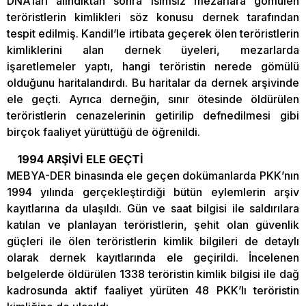
DNA’ları alındıktan sonra isimsiz mezarlara gömülen
teröristlerin kimlikleri söz konusu dernek tarafından
tespit edilmiş. Kandil’le irtibata geçerek ölen teröristlerin
kimliklerini alan dernek üyeleri, mezarlarda
işaretlemeler yaptı, hangi teröristin nerede gömülü
olduğunu haritalandırdı. Bu haritalar da dernek arşivinde
ele geçti. Ayrıca derneğin, sınır ötesinde öldürülen
teröristlerin cenazelerinin getirilip defnedilmesi gibi
birçok faaliyet yürüttüğü de öğrenildi.
1994 ARŞİVİ ELE GEÇTİ
MEBYA-DER binasında ele geçen dokümanlarda PKK’nın
1994 yılında gerçekleştirdiği bütün eylemlerin arşiv
kayıtlarına da ulaşıldı. Gün ve saat bilgisi ile saldırılara
katılan ve planlayan teröristlerin, şehit olan güvenlik
güçleri ile ölen teröristlerin kimlik bilgileri de detaylı
olarak dernek kayıtlarında ele geçirildi. İncelenen
belgelerde öldürülen 1338 teröristin kimlik bilgisi ile dağ
kadrosunda aktif faaliyet yürüten 48 PKK’lı teröristin