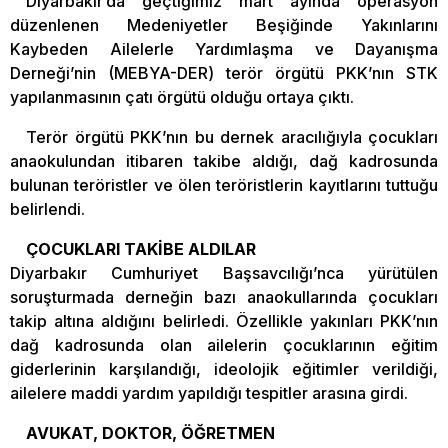
Diyarbakır’da geçtiğimiz mart ayında operasyon
düzenlenen Medeniyetler Beşiğinde Yakınlarını
Kaybeden Ailelerle Yardımlaşma ve Dayanışma
Derneği’nin (MEBYA-DER) terör örgütü PKK’nın STK
yapılanmasının çatı örgütü olduğu ortaya çıktı.
Terör örgütü PKK’nın bu dernek aracılığıyla çocukları
anaokulundan itibaren takibe aldığı, dağ kadrosunda
bulunan teröristler ve ölen teröristlerin kayıtlarını tuttuğu
belirlendi.
ÇOCUKLARI TAKİBE ALDILAR
Diyarbakır Cumhuriyet Başsavcılığı’nca yürütülen
soruşturmada derneğin bazı anaokullarında çocukları
takip altına aldığını belirledi. Özellikle yakınları PKK’nın
dağ kadrosunda olan ailelerin çocuklarının eğitim
giderlerinin karşılandığı, ideolojik eğitimler verildiği,
ailelere maddi yardım yapıldığı tespitler arasına girdi.
AVUKAT, DOKTOR, ÖĞRETMEN