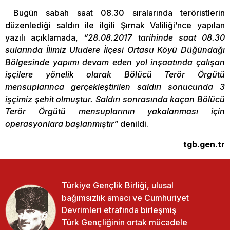
Bugün sabah saat 08.30 sıralarında teröristlerin
düzenlediği saldırı ile ilgili Şırnak Valiliği’nce yapılan
yazılı açıklamada,
“28.08.2017 tarihinde saat 08.30
sularında İlimiz Uludere İlçesi Ortasu Köyü Düğündağı
Bölgesinde yapımı devam eden yol inşaatında çalışan
işçilere yönelik olarak Bölücü Terör Örgütü
mensuplarınca gerçekleştirilen saldırı sonucunda 3
işçimiz şehit olmuştur. Saldırı sonrasında kaçan Bölücü
Terör Örgütü mensuplarının yakalanması için
operasyonlara başlanmıştır”
denildi.
tgb.gen.tr
Türkiye Gençlik Birliği, ulusal
bağımsızlık amacı ve Cumhuriyet
Devrimleri etrafında birleşmiş
Türk Gençliğinin ortak mücadele