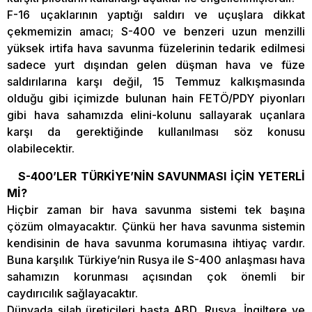
F-16 uçaklarının yaptığı saldırı ve uçuşlara dikkat
çekmemizin amacı; S-400 ve benzeri uzun menzilli
yüksek irtifa hava savunma füzelerinin tedarik edilmesi
sadece yurt dışından gelen düşman hava ve füze
saldırılarına karşı değil, 15 Temmuz kalkışmasında
olduğu gibi içimizde bulunan hain FETÖ/PDY piyonları
gibi hava sahamızda elini-kolunu sallayarak uçanlara
karşı da gerektiğinde kullanılması söz konusu
olabilecektir.
S-400’LER TÜRKİYE’NİN SAVUNMASI İÇİN YETERLİ
Mİ?
Hiçbir zaman bir hava savunma sistemi tek başına
çözüm olmayacaktır. Çünkü her hava savunma sistemin
kendisinin de hava savunma korumasına ihtiyaç vardır.
Buna karşılık Türkiye’nin Rusya ile S-400 anlaşması hava
sahamızın korunması açısından çok önemli bir
caydırıcılık sağlayacaktır.
Dünyada silah üreticileri başta ABD, Rusya, İngiltere ve