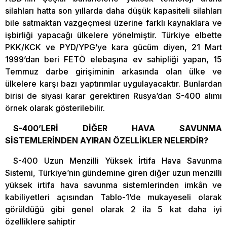
silahları hatta son yıllarda daha düşük kapasiteli silahları
bile satmaktan vazgeçmesi üzerine farklı kaynaklara ve
işbirliği yapacağı ülkelere yönelmiştir. Türkiye elbette
PKK/KCK ve PYD/YPG’ye kara gücüm diyen, 21 Mart
1999’dan beri FETÖ elebaşına ev sahipliği yapan, 15
Temmuz darbe girişiminin arkasında olan ülke ve
ülkelere karşı bazı yaptırımlar uygulayacaktır. Bunlardan
birisi de siyasi karar gerektiren Rusya’dan S-400 alımı
örnek olarak gösterilebilir.
S-400’LERİ DİĞER HAVA SAVUNMA
SİSTEMLERİNDEN AYIRAN ÖZELLİKLER NELERDİR?
S-400 Uzun Menzilli Yüksek İrtifa Hava Savunma
Sistemi, Türkiye’nin gündemine giren diğer uzun menzilli
yüksek irtifa hava savunma sistemlerinden imkân ve
kabiliyetleri açısından Tablo-1’de mukayeseli olarak
görüldüğü gibi genel olarak 2 ila 5 kat daha iyi
özelliklere sahiptir