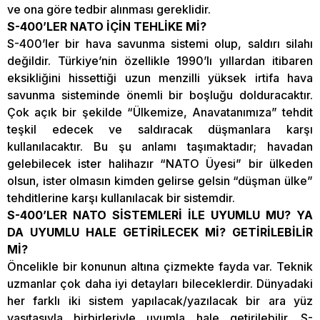
ve ona göre tedbir alınması gereklidir.
S-400’LER NATO İÇİN TEHLİKE Mİ?
S-400’ler bir hava savunma sistemi olup, saldırı silahı
değildir. Türkiye’nin özellikle 1990’lı yıllardan itibaren
eksikliğini hissettiği uzun menzilli yüksek irtifa hava
savunma sisteminde önemli bir boşluğu dolduracaktır.
Çok açık bir şekilde “Ülkemize, Anavatanımıza” tehdit
teşkil edecek ve saldıracak düşmanlara karşı
kullanılacaktır. Bu şu anlamı taşımaktadır; havadan
gelebilecek ister halihazır “NATO Üyesi” bir ülkeden
olsun, ister olmasın kimden gelirse gelsin “düşman ülke”
tehditlerine karşı kullanılacak bir sistemdir.
S-400’LER NATO SİSTEMLERİ İLE UYUMLU MU? YA
DA UYUMLU HALE GETİRİLECEK Mİ? GETİRİLEBİLİR
Mİ?
Öncelikle bir konunun altına çizmekte fayda var. Teknik
uzmanlar çok daha iyi detayları bileceklerdir. Dünyadaki
her farklı iki sistem yapılacak/yazılacak bir ara yüz
vasıtasıyla birbirleriyle uyumla hale getirilebilir. S-