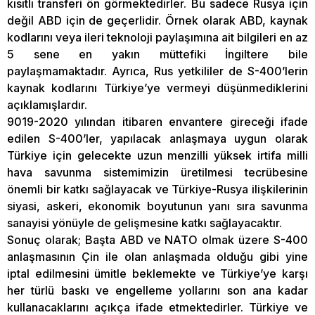
kısıtlı transferi ön görmektedirler. Bu sadece Rusya için
değil ABD için de geçerlidir. Örnek olarak ABD, kaynak
kodlarını veya ileri teknoloji paylaşımına ait bilgileri en az
5 sene en yakın müttefiki İngiltere bile
paylaşmamaktadır. Ayrıca, Rus yetkililer de S-400’lerin
kaynak kodlarını Türkiye’ye vermeyi düşünmediklerini
açıklamışlardır.
9019-2020 yılından itibaren envantere gireceği ifade
edilen S-400’ler, yapılacak anlaşmaya uygun olarak
Türkiye için gelecekte uzun menzilli yüksek irtifa milli
hava savunma sistemimizin üretilmesi tecrübesine
önemli bir katkı sağlayacak ve Türkiye-Rusya ilişkilerinin
siyasi, askeri, ekonomik boyutunun yanı sıra savunma
sanayisi yönüyle de gelişmesine katkı sağlayacaktır.
Sonuç olarak; Başta ABD ve NATO olmak üzere S-400
anlaşmasının Çin ile olan anlaşmada olduğu gibi yine
iptal edilmesini ümitle beklemekte ve Türkiye’ye karşı
her türlü baskı ve engelleme yollarını son ana kadar
kullanacaklarını açıkça ifade etmektedirler. Türkiye ve