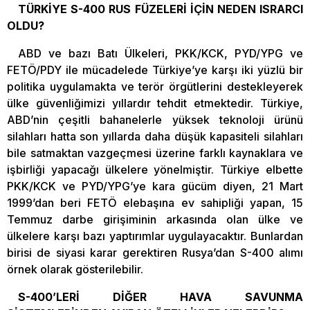
TÜRKİYE S-400 RUS FÜZELERİ İÇİN NEDEN ISRARCI
OLDU?
ABD ve bazı Batı Ülkeleri, PKK/KCK, PYD/YPG ve
FETÖ/PDY ile mücadelede Türkiye’ye karşı iki yüzlü bir
politika uygulamakta ve terör örgütlerini destekleyerek
ülke güvenliğimizi yıllardır tehdit etmektedir. Türkiye,
ABD’nin çeşitli bahanelerle yüksek teknoloji ürünü
silahları hatta son yıllarda daha düşük kapasiteli silahları
bile satmaktan vazgeçmesi üzerine farklı kaynaklara ve
işbirliği yapacağı ülkelere yönelmiştir. Türkiye elbette
PKK/KCK ve PYD/YPG’ye kara gücüm diyen, 21 Mart
1999’dan beri FETÖ elebaşına ev sahipliği yapan, 15
Temmuz darbe girişiminin arkasında olan ülke ve
ülkelere karşı bazı yaptırımlar uygulayacaktır. Bunlardan
birisi de siyasi karar gerektiren Rusya’dan S-400 alımı
örnek olarak gösterilebilir.
S-400’LERİ DİĞER HAVA SAVUNMA