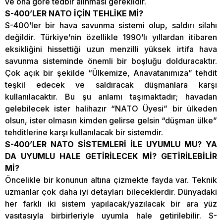
ve ona göre tedbir alınması gereklidir.
S-400’LER NATO İÇİN TEHLİKE Mİ?
S-400’ler bir hava savunma sistemi olup, saldırı silahı
değildir. Türkiye’nin özellikle 1990’lı yıllardan itibaren
eksikliğini hissettiği uzun menzilli yüksek irtifa hava
savunma sisteminde önemli bir boşluğu dolduracaktır.
Çok açık bir şekilde “Ülkemize, Anavatanımıza” tehdit
teşkil edecek ve saldıracak düşmanlara karşı
kullanılacaktır. Bu şu anlamı taşımaktadır; havadan
gelebilecek ister halihazır “NATO Üyesi” bir ülkeden
olsun, ister olmasın kimden gelirse gelsin “düşman ülke”
tehditlerine karşı kullanılacak bir sistemdir.
S-400’LER NATO SİSTEMLERİ İLE UYUMLU MU? YA
DA UYUMLU HALE GETİRİLECEK Mİ? GETİRİLEBİLİR
Mİ?
Öncelikle bir konunun altına çizmekte fayda var. Teknik
uzmanlar çok daha iyi detayları bileceklerdir. Dünyadaki
her farklı iki sistem yapılacak/yazılacak bir ara yüz
vasıtasıyla birbirleriyle uyumla hale getirilebilir. S-