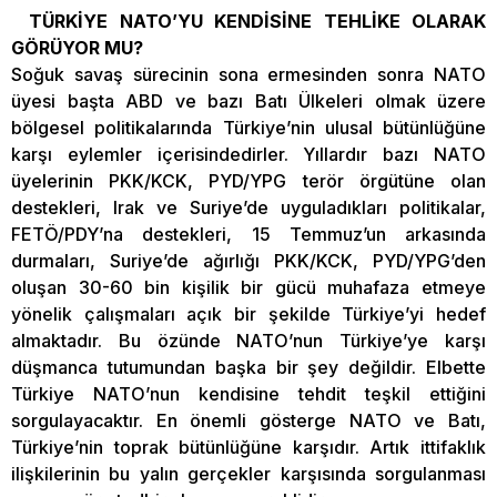
TÜRKİYE NATO’YU KENDİSİNE TEHLİKE OLARAK
GÖRÜYOR MU?
Soğuk savaş sürecinin sona ermesinden sonra NATO
üyesi başta ABD ve bazı Batı Ülkeleri olmak üzere
bölgesel politikalarında Türkiye’nin ulusal bütünlüğüne
karşı eylemler içerisindedirler. Yıllardır bazı NATO
üyelerinin PKK/KCK, PYD/YPG terör örgütüne olan
destekleri, Irak ve Suriye’de uyguladıkları politikalar,
FETÖ/PDY’na destekleri, 15 Temmuz’un arkasında
durmaları, Suriye’de ağırlığı PKK/KCK, PYD/YPG’den
oluşan 30-60 bin kişilik bir gücü muhafaza etmeye
yönelik çalışmaları açık bir şekilde Türkiye’yi hedef
almaktadır. Bu özünde NATO’nun Türkiye’ye karşı
düşmanca tutumundan başka bir şey değildir. Elbette
Türkiye NATO’nun kendisine tehdit teşkil ettiğini
sorgulayacaktır. En önemli gösterge NATO ve Batı,
Türkiye’nin toprak bütünlüğüne karşıdır. Artık ittifaklık
ilişkilerinin bu yalın gerçekler karşısında sorgulanması