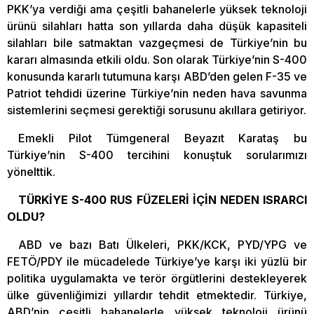
PKK’ya verdiği ama çeşitli bahanelerle yüksek teknoloji
ürünü silahları hatta son yıllarda daha düşük kapasiteli
silahları bile satmaktan vazgeçmesi de Türkiye’nin bu
kararı almasında etkili oldu. Son olarak Türkiye’nin S-400
konusunda kararlı tutumuna karşı ABD’den gelen F-35 ve
Patriot tehdidi üzerine Türkiye’nin neden hava savunma
sistemlerini seçmesi gerektiği sorusunu akıllara getiriyor.
Emekli Pilot Tümgeneral Beyazıt Karataş bu
Türkiye’nin S-400 tercihini konuştuk sorularımızı
yönelttik.
TÜRKİYE S-400 RUS FÜZELERİ İÇİN NEDEN ISRARCI
OLDU?
ABD ve bazı Batı Ülkeleri, PKK/KCK, PYD/YPG ve
FETÖ/PDY ile mücadelede Türkiye’ye karşı iki yüzlü bir
politika uygulamakta ve terör örgütlerini destekleyerek
ülke güvenliğimizi yıllardır tehdit etmektedir. Türkiye,
ABD’nin çeşitli bahanelerle yüksek teknoloji ürünü