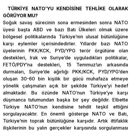
TÜRKİYE NATO’YU KENDİSİNE TEHLİKE OLARAK
GÖRÜYOR MU?
Soğuk savaş sürecinin sona ermesinden sonra NATO
üyesi başta ABD ve bazı Batı Ülkeleri olmak üzere
bölgesel politikalarında Türkiye’nin ulusal bütünlüğüne
karşı eylemler içerisindedirler. Yıllardır bazı NATO
üyelerinin PKK/KCK, PYD/YPG terör örgütüne olan
destekleri, Irak ve Suriye’de uyguladıkları politikalar,
FETÖ/PDY’na destekleri, 15 Temmuz’un arkasında
durmaları, Suriye’de ağırlığı PKK/KCK, PYD/YPG’den
oluşan 30-60 bin kişilik bir gücü muhafaza etmeye
yönelik çalışmaları açık bir şekilde Türkiye’yi hedef
almaktadır. Bu özünde NATO’nun Türkiye’ye karşı
düşmanca tutumundan başka bir şey değildir. Elbette
Türkiye NATO’nun kendisine tehdit teşkil ettiğini
sorgulayacaktır. En önemli gösterge NATO ve Batı,
Türkiye’nin toprak bütünlüğüne karşıdır. Artık ittifaklık
ilişkilerinin bu yalın gerçekler karşısında sorgulanması