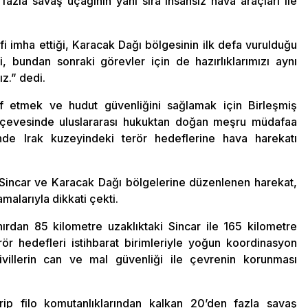
fazla savaş uçağının yanı sıra insansız hava araçları ile
i imha ettiği, Karacak Dağı bölgesinin ilk defa vurulduğu
i, bundan sonraki görevler için de hazırlıklarımızı aynı
z.” dedi.
raf etmek ve hudut güvenliğini sağlamak için Birleşmiş
erçevesinde uluslararası hukuktan doğan meşru müdafaa
nde Irak kuzeyindeki terör hedeflerine hava harekatı
an Sincar ve Karacak Dağı bölgelerine düzenlenen harekat,
malarıyla dikkati çekti.
nırdan 85 kilometre uzaklıktaki Sincar ile 165 kilometre
rör hedefleri istihbarat birimleriyle yoğun koordinasyon
sivillerin can ve mal güvenliği ile çevrenin korunması
ip filo komutanlıklarından kalkan 20’den fazla savaş