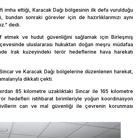
i imha ettiği, Karacak Dağı bölgesinin ilk defa vurulduğu
i, bundan sonraki görevler için de hazırlıklarımızı aynı
z.” dedi.
raf etmek ve hudut güvenliğini sağlamak için Birleşmiş
erçevesinde uluslararası hukuktan doğan meşru müdafaa
nde Irak kuzeyindeki terör hedeflerine hava harekatı
an Sincar ve Karacak Dağı bölgelerine düzenlenen harekat,
malarıyla dikkati çekti.
nırdan 85 kilometre uzaklıktaki Sincar ile 165 kilometre
rör hedefleri istihbarat birimleriyle yoğun koordinasyon
sivillerin can ve mal güvenliği ile çevrenin korunması