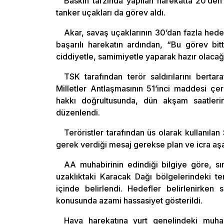
Baskın tarzında yapılan harekatta 20’den 
tanker uçakları da görev aldı.
Akar, savaş uçaklarının 30’dan fazla hedef
başarılı harekatın ardından, “Bu görev bitt
ciddiyetle, samimiyetle yaparak hazır olacağı
TSK tarafından terör saldırılarını berta
Milletler Antlaşmasının 51’inci maddesi ç
hakkı doğrultusunda, dün akşam saatleri
düzenlendi.
Teröristler tarafından üs olarak kullanıl
gerek verdiği mesaj gerekse plan ve icra aşa
AA muhabirinin edindiği bilgiye göre, sı
uzaklıktaki Karacak Dağı bölgelerindeki te
içinde belirlendi. Hedefler belirlenirken 
konusunda azami hassasiyet gösterildi.
Hava harekatına yurt genelindeki muhar