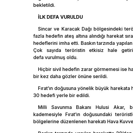
bekletildi.
İLK DEFA VURULDU
Sincar ve Karacak Dağı bölgesindeki terö
fazla hedefin ateş altına alındığı harekat s
hedeflerini imha etti. Baskın tarzında yapıla
Çok sayıda teröristin etkisiz hale geti
defa vurulmuş oldu.
Hiçbir sivil hedefin zarar görmemesi ise h
bir kez daha gözler önüne serildi.
Fırat’ın doğusuna yönelik büyük harekata h
30 hedefi yerle bir edildi.
Milli Savunma Bakanı Hulusi Akar, be
kademesiyle Fırat’ın doğusundaki teröris
bölgelerine düzenlenen harekatı Hava Kuvvet