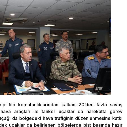
ip filo komutanlıklarından kalkan 20’den fazla savaş
z hava araçları ile tanker uçaklar da harekatta görev
 uçağı da bölgedeki hava trafiğinin düzenlenmesine katkı
ek uçaklar da belirlenen bölgelerde pist başında hazır