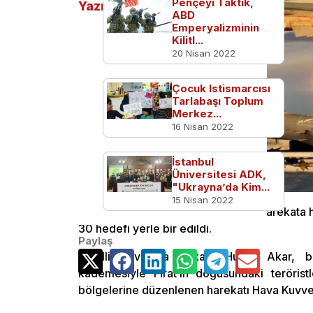
Pençeyi Taktık,
Yazılar
ABD
Emperyalizminin
Kilitl...
20 Nisan 2022
Çocuk Istismarcısı
Tarlabaşı Toplum
Merkez...
16 Nisan 2022
İstanbul
Üniversitesi ADK,
"Ukrayna’da Kim...
15 Nisan 2022
Fırat’ın doğusuna yönelik büyük harekata h
30 hedefi yerle bir edildi.
Paylaş
Milli Savunma Bakanı Hulusi Akar, be
kademesiyle Fırat’ın doğusundaki teröris
bölgelerine düzenlenen harekatı Hava Kuvvet