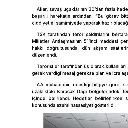
Akar, savaş uçaklarının 30’dan fazla hedef
başarılı harekatın ardından, “Bu görev bitt
ciddiyetle, samimiyetle yaparak hazır olacağı
TSK tarafından terör saldırılarını berta
Milletler Antlaşmasının 51’inci maddesi ç
hakkı doğrultusunda, dün akşam saatleri
düzenlendi.
Teröristler tarafından üs olarak kullanıl
gerek verdiği mesaj gerekse plan ve icra aşa
AA muhabirinin edindiği bilgiye göre, sı
uzaklıktaki Karacak Dağı bölgelerindeki te
içinde belirlendi. Hedefler belirlenirken 
konusunda azami hassasiyet gösterildi.