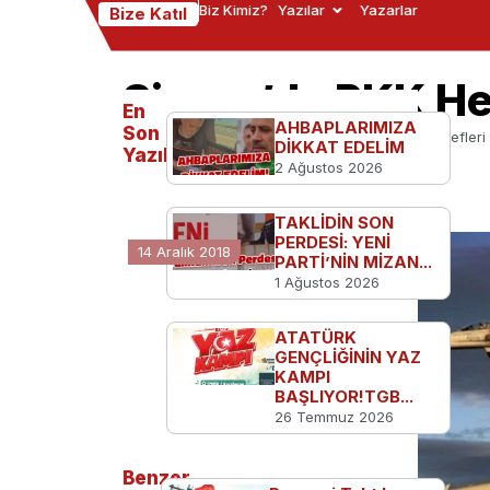
Biz Kimiz?
Yazılar
Yazarlar
Bize Katıl
Sincar’da PKK He
En
AHBAPLARIMIZA
Son
Ana Sayfa
Türkiye'den
Sincar’da PKK Hedefleri
DİKKAT EDELİM
Yazılanlar
2 Ağustos 2026
TAKLİDİN SON
PERDESİ: YENİ
14 Aralık 2018
PARTİ’NİN MİZAN...
1 Ağustos 2026
ATATÜRK
GENÇLİĞİNİN YAZ
KAMPI
BAŞLIYOR!TGB...
26 Temmuz 2026
Benzer