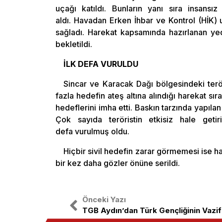
uçağı katıldı. Bunların yanı sıra insansı
aldı. Havadan Erken İhbar ve Kontrol (HİK)
sağladı. Harekat kapsamında hazırlanan yed
bekletildi.
İLK DEFA VURULDU
Sincar ve Karacak Dağı bölgesindeki terö
fazla hedefin ateş altına alındığı harekat s
hedeflerini imha etti. Baskın tarzında yapıla
Çok sayıda teröristin etkisiz hale geti
defa vurulmuş oldu.
Hiçbir sivil hedefin zarar görmemesi ise h
bir kez daha gözler önüne serildi.
Önceki Yazı
TGB Aydın’dan Türk Gençliğinin Vazife