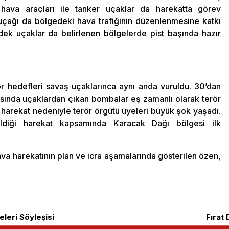
z hava araçları ile tanker uçaklar da harekatta görev
 uçağı da bölgedeki hava trafiğinin düzenlenmesine katkı
ek uçaklar da belirlenen bölgelerde pist başında hazır
r hedefleri savaş uçaklarınca aynı anda vuruldu. 30’dan
ırasında uçaklardan çıkan bombalar eş zamanlı olarak terör
n harekat nedeniyle terör örgütü üyeleri büyük şok yaşadı.
rildiği harekat kapsamında Karacak Dağı bölgesi ilk
ava harekatının plan ve icra aşamalarında gösterilen özen,
leri Söyleşisi
Fırat