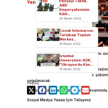
Pençeyi Taktık,
Yazılar
ABD
Emperyalizminin
Kilitl...
20 Nisan 2022
Çocuk Istismarcısı
Tarlabaşı Toplum
Merkez...
16 Nisan 2022
Sosyal medyada küfür ve hakaretlerin 
İstanbul
edildi.
Üniversitesi ADK,
"Ukrayna’da Kim...
Sosyal medyada yeni bir dönem başladı
15 Nisan 2022
temsilci belirlemek zorunda. Ayrıca yüküml
uygulanacak.
Paylaş
Yasanın tam metni haberimizin devamınd
Sosyal Medya Yasası İçin Tıklayınız