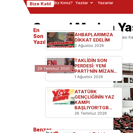
Biz Kimiz?
Yazılar
Yazarlar
Bize Katıl
Sosyal Medya Yas
En
AHBAPLARIMIZA
Son
Ana Sayfa
Türkiye'den
Sosyal Medya Yasası Kab
DİKKAT EDELİM
Yazılanlar
2 Ağustos 2026
TAKLİDİN SON
PERDESİ: YENİ
29 Temmuz 2020
PARTİ’NİN MİZAN...
1 Ağustos 2026
ATATÜRK
GENÇLİĞİNİN YAZ
KAMPI
BAŞLIYOR!TGB...
26 Temmuz 2026
Benzer