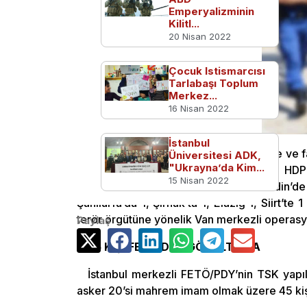
Emperyalizminin
Kilitl...
20 Nisan 2022
Çocuk Istismarcısı
Tarlabaşı Toplum
Merkez...
16 Nisan 2022
İstanbul
PKK/KCK terör örgütünün deşifresine ve fa
Üniversitesi ADK,
"Ukrayna’da Kim...
operasyonlarda; aralarında Diyarbakır HDP
15 Nisan 2022
Diyarbakır’da 90, İstanbul’da 4, Mardin’
Şanlıurfa’da 1, Şırnak’ta 1, Elazığ 1, Siirt
terör örgütüne yönelik Van merkezli operasy
Paylaş
45 KİŞİ FETÖ’DEN GÖZALTINDA
İstanbul merkezli FETÖ/PDY’nin TSK yapı
asker 20’si mahrem imam olmak üzere 45 kişi 