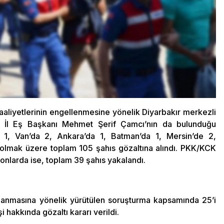
aliyetlerinin engellenmesine yönelik Diyarbakır merkezli
 İl Eş Başkanı Mehmet Şerif Çamcı’nın da bulunduğu
de 1, Van’da 2, Ankara’da 1, Batman’da 1, Mersin’de 2,
’te 1 olmak üzere toplam 105 şahıs gözaltına alındı. PKK/KCK
onlarda ise, toplam 39 şahıs yakalandı.
lanmasına yönelik yürütülen soruşturma kapsamında 25’i
hakkında gözaltı kararı verildi.