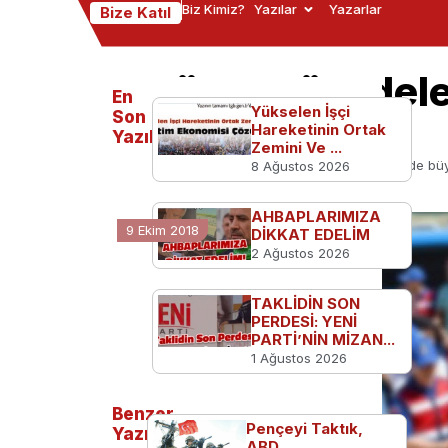
Biz Kimiz?
Yazılar
Yazarlar
Bize Katıl
Terörle mücadel
En
Yükselen İşçi
203 gözaltı!
Son
Hareketinin Ortak
Yazılanlar
Zemini Ve ...
Ana Sayfa
Türkiye'den
Terörle mücadelede büy
8 Ağustos 2026
AHBAPLARIMIZA
9 Ekim 2018
DİKKAT EDELİM
2 Ağustos 2026
TAKLİDİN SON
PERDESİ: YENİ
PARTİ’NİN MİZAN...
1 Ağustos 2026
Benzer
Pençeyi Taktık,
Yazılar
ABD