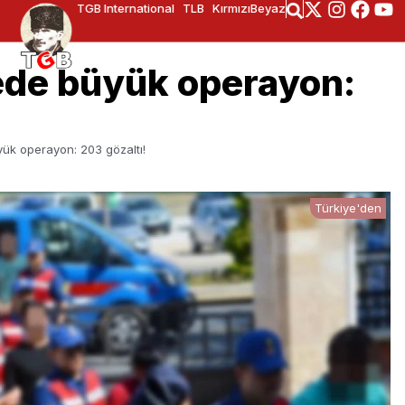
TGB International
TLB
KırmızıBeyaz
ede büyük operayon:
ük operayon: 203 gözaltı!
Türkiye'den