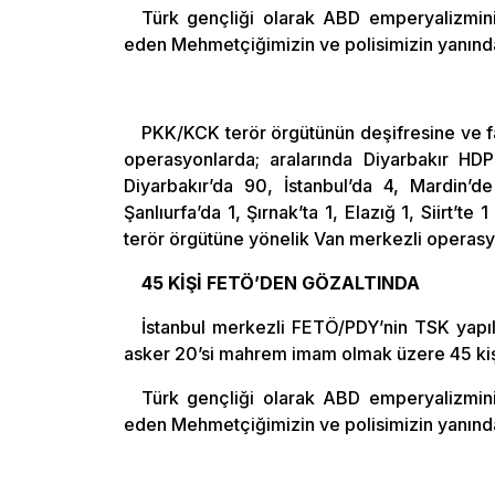
Türk gençliği olarak ABD emperyalizmini
eden Mehmetçiğimizin ve polisimizin yanınd
PKK/KCK terör örgütünün deşifresine ve fa
operasyonlarda; aralarında Diyarbakır HDP
Diyarbakır’da 90, İstanbul’da 4, Mardin’
Şanlıurfa’da 1, Şırnak’ta 1, Elazığ 1, Siirt
terör örgütüne yönelik Van merkezli operasy
45 KİŞİ FETÖ’DEN GÖZALTINDA
İstanbul merkezli FETÖ/PDY’nin TSK yapı
asker 20’si mahrem imam olmak üzere 45 kişi 
Türk gençliği olarak ABD emperyalizmini
eden Mehmetçiğimizin ve polisimizin yanınd