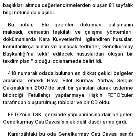
başlıkları altında değerlendirmelerden oluşan 81 sayfalık
bilgi notuna da ulaşıldı.
Bu notun, “Ele geçirilen doküman, çalışmanın
maksadı, cemaatin teşkilatı ve çalışma yöntemleri,
dökümanlarda Kara Kuvvetleri’ni ilgilendiren hususlar,
komutanlıkça alınan ve alınacak tedbirler, Genelkurmay
Başkanlığı’na teklif edilecek hususlardan oluşan bir
takdim planı” olduğu iddianamede belirtildi.
418 numaralı odada bulunan en dikkat çekici belgeler
arasında, emekli Hava Pilot Kurmay Yarbay Selçuk
Çakmaklı’nın 2007’de sivil bir şahıstan alarak üstlerine
bildirdiği Fetullahçı yapılanmaya ilişkin FETÖ’cüler
tarafından oluşturulmuş tablolar ve bir CD oldu.
FETÖ’nün TSK içerisinde yapılanmasına dair belgeler,
Genelkurmay Çatı Davası’nın ek delil klasörlerine girdi.
Karargâhtaki bu oda Genelkurmay Çatı Davası sanığı