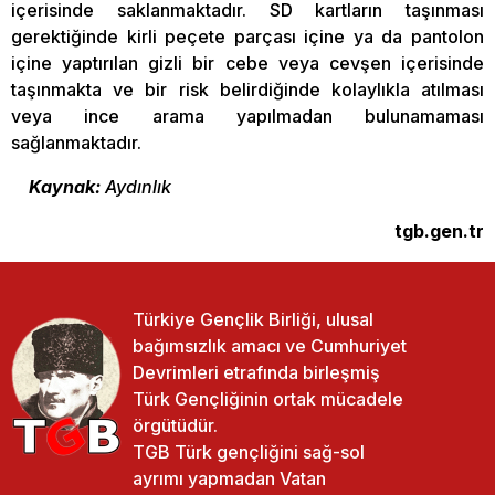
içerisinde saklanmaktadır. SD kartların taşınması
gerektiğinde kirli peçete parçası içine ya da pantolon
içine yaptırılan gizli bir cebe veya cevşen içerisinde
taşınmakta ve bir risk belirdiğinde kolaylıkla atılması
veya ince arama yapılmadan bulunamaması
sağlanmaktadır.
Kaynak:
Aydınlık
tgb.gen.tr
Türkiye Gençlik Birliği, ulusal
bağımsızlık amacı ve Cumhuriyet
Devrimleri etrafında birleşmiş
Türk Gençliğinin ortak mücadele
örgütüdür.
TGB Türk gençliğini sağ-sol
ayrımı yapmadan Vatan