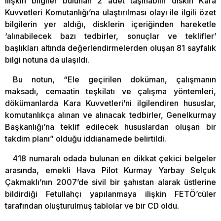
ilişkin bilgiler bulunan 2 adet taşınabilir diskin Kara
Kuvvetleri Komutanlığı’na ulaştırılması olayı ile ilgili özet
bilgilerin yer aldığı, disklerin içeriğinden hareketle
‘alınabilecek bazı tedbirler, sonuçlar ve teklifler’
başlıkları altında değerlendirmelerden oluşan 81 sayfalık
bilgi notuna da ulaşıldı.
Bu notun, “Ele geçirilen doküman, çalışmanın
maksadı, cemaatin teşkilatı ve çalışma yöntemleri,
dökümanlarda Kara Kuvvetleri’ni ilgilendiren hususlar,
komutanlıkça alınan ve alınacak tedbirler, Genelkurmay
Başkanlığı’na teklif edilecek hususlardan oluşan bir
takdim planı” olduğu iddianamede belirtildi.
418 numaralı odada bulunan en dikkat çekici belgeler
arasında, emekli Hava Pilot Kurmay Yarbay Selçuk
Çakmaklı’nın 2007’de sivil bir şahıstan alarak üstlerine
bildirdiği Fetullahçı yapılanmaya ilişkin FETÖ’cüler
tarafından oluşturulmuş tablolar ve bir CD oldu.