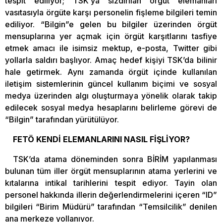
tespit ediliyor; TSK’ya sızdırılan örgüt elemanları
vasıtasıyla örgüte karşı personelin fişleme bilgileri temin
ediliyor. “Bilgin”e gelen bu bilgiler üzerinden örgüt
mensuplarına yer açmak için örgüt karşıtlarını tasfiye
etmek amacı ile isimsiz mektup, e-posta, Twitter gibi
yollarla saldırı başlıyor. Amaç hedef kişiyi TSK’da bilinir
hale getirmek. Aynı zamanda örgüt içinde kullanılan
iletişim sistemlerinin güncel kullanım biçimi ve sosyal
medya üzerinden algı oluşturmaya yönelik olarak takip
edilecek sosyal medya hesaplarını belirleme görevi de
“Bilgin” tarafından yürütülüyor.
FETÖ KENDİ ELEMANLARINI NASIL FİŞLİYOR?
TSK’da atama döneminden sonra BİRİM yapılanması
bulunan tüm iller örgüt mensuplarının atama yerlerini ve
kıtalarına intikal tarihlerini tespit ediyor. Tayin olan
personel hakkında illerin değerlendirmelerini içeren “ID”
bilgileri “Birim Müdürü” tarafından “Temsilcilik” denilen
ana merkeze yollanıyor.