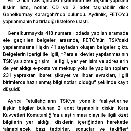
FETÖ’nün TSK içindeki fişlemeleri ile teşkilat yapısına
ilişkin liste, notlar, CD ve 2 adet taşınabilir disk
Genelkurmay Karargahı’nda bulundu. Aydınlık, FETÖ’cü
yapılanmanın hazırladığı listelere ulaştı.
Genelkurmay’da 418 numaralı odada yapılan aramada
ele geçirilen belgeler arasında, FETÖ’nün TSK’daki
yapılanmasına ilişkin 41 sayfadan oluşan belgeler çıktı.
Belgelerin içeriği ile ilgili, “Paralel devlet yapılanmasının
TSK’ya sızma girişimi ile ilgili, yer yer isim ve adreslerin
de yer aldığı e-posta ve mektup yolu ile yapılan toplam
231 yapraktan ibaret şikayet ve ihbar evrakları, ilgili
birimlerce hazırlanmış bilgi notları olduğu” şeklinde kayıt
düşüldü.
Ayrıca Fetullahçıların TSK’ya yönelik faaliyetlerine
ilişkin bilgiler bulunan 2 adet taşınabilir diskin Kara
Kuvvetleri Komutanlığı’na ulaştırılması olayı ile ilgili özet
bilgilerin yer aldığı, disklerin içeriğinden hareketle
‘alınabilecek bazı tedbirler, sonuçlar ve teklifler’