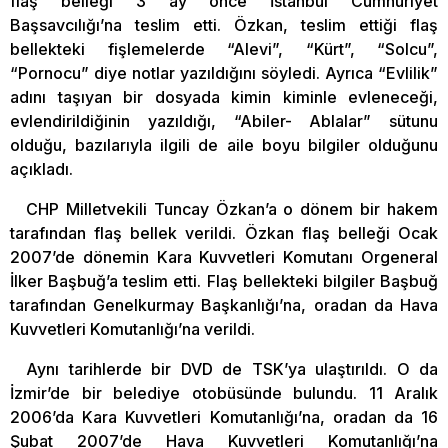
flaş belleği 3 ay önce İstanbul Cumhuriyet
Başsavcılığı’na teslim etti. Özkan, teslim ettiği flaş
bellekteki fişlemelerde “Alevi”, “Kürt”, “Solcu”,
“Pornocu” diye notlar yazıldığını söyledi. Ayrıca “Evlilik”
adını taşıyan bir dosyada kimin kiminle evleneceği,
evlendirildiğinin yazıldığı, “Abiler- Ablalar” sütunu
olduğu, bazılarıyla ilgili de aile boyu bilgiler olduğunu
açıkladı.
CHP Milletvekili Tuncay Özkan’a o dönem bir hakem
tarafından flaş bellek verildi. Özkan flaş belleği Ocak
2007’de dönemin Kara Kuvvetleri Komutanı Orgeneral
İlker Başbuğ’a teslim etti. Flaş bellekteki bilgiler Başbuğ
tarafından Genelkurmay Başkanlığı’na, oradan da Hava
Kuvvetleri Komutanlığı’na verildi.
Aynı tarihlerde bir DVD de TSK’ya ulaştırıldı. O da
İzmir’de bir belediye otobüsünde bulundu. 11 Aralık
2006’da Kara Kuvvetleri Komutanlığı’na, oradan da 16
Şubat 2007’de Hava Kuvvetleri Komutanlığı’na