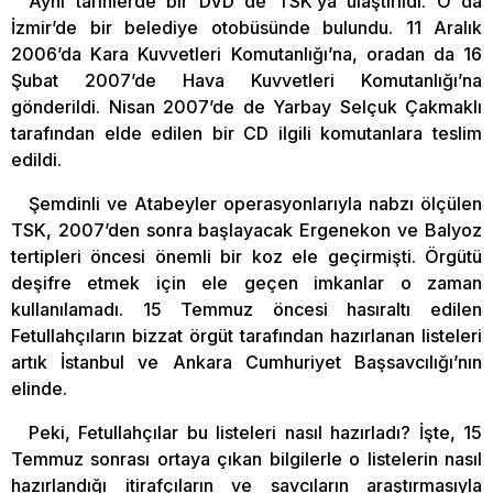
Aynı tarihlerde bir DVD de TSK’ya ulaştırıldı. O da
İzmir’de bir belediye otobüsünde bulundu. 11 Aralık
2006’da Kara Kuvvetleri Komutanlığı’na, oradan da 16
Şubat 2007’de Hava Kuvvetleri Komutanlığı’na
gönderildi. Nisan 2007’de de Yarbay Selçuk Çakmaklı
tarafından elde edilen bir CD ilgili komutanlara teslim
edildi.
Şemdinli ve Atabeyler operasyonlarıyla nabzı ölçülen
TSK, 2007’den sonra başlayacak Ergenekon ve Balyoz
tertipleri öncesi önemli bir koz ele geçirmişti. Örgütü
deşifre etmek için ele geçen imkanlar o zaman
kullanılamadı. 15 Temmuz öncesi hasıraltı edilen
Fetullahçıların bizzat örgüt tarafından hazırlanan listeleri
artık İstanbul ve Ankara Cumhuriyet Başsavcılığı’nın
elinde.
Peki, Fetullahçılar bu listeleri nasıl hazırladı? İşte, 15
Temmuz sonrası ortaya çıkan bilgilerle o listelerin nasıl
hazırlandığı itirafçıların ve savcıların araştırmasıyla