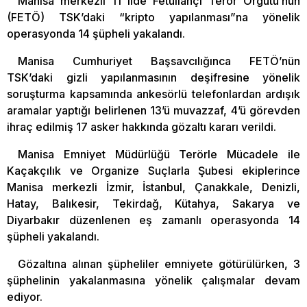
Manisa merkezli 11 ilde Fetullahçı Terör Örgütü’nün
(FETÖ) TSK’daki “kripto yapılanması”na yönelik
operasyonda 14 şüpheli yakalandı.
Manisa Cumhuriyet Başsavcılığınca FETÖ’nün
TSK’daki gizli yapılanmasının deşifresine yönelik
soruşturma kapsamında ankesörlü telefonlardan ardışık
aramalar yaptığı belirlenen 13’ü muvazzaf, 4’ü görevden
ihraç edilmiş 17 asker hakkında gözaltı kararı verildi.
Manisa Emniyet Müdürlüğü Terörle Mücadele ile
Kaçakçılık ve Organize Suçlarla Şubesi ekiplerince
Manisa merkezli İzmir, İstanbul, Çanakkale, Denizli,
Hatay, Balıkesir, Tekirdağ, Kütahya, Sakarya ve
Diyarbakır düzenlenen eş zamanlı operasyonda 14
şüpheli yakalandı.
Gözaltına alınan şüpheliler emniyete götürülürken, 3
şüphelinin yakalanmasına yönelik çalışmalar devam
ediyor.