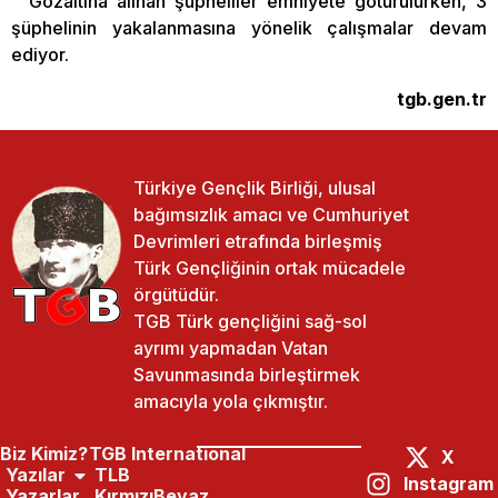
Gözaltına alınan şüpheliler emniyete götürülürken, 3
şüphelinin yakalanmasına yönelik çalışmalar devam
ediyor.
tgb.gen.tr
Türkiye Gençlik Birliği, ulusal
bağımsızlık amacı ve Cumhuriyet
Devrimleri etrafında birleşmiş
Türk Gençliğinin ortak mücadele
örgütüdür.
TGB Türk gençliğini sağ-sol
ayrımı yapmadan Vatan
Savunmasında birleştirmek
amacıyla yola çıkmıştır.
Biz Kimiz?
TGB International
X
Yazılar
TLB
Instagram
Yazarlar
KırmızıBeyaz