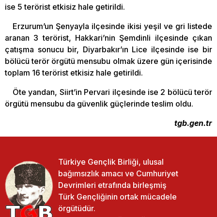
ise 5 terörist etkisiz hale getirildi.
Erzurum’un Şenyayla ilçesinde ikisi yeşil ve gri listede
aranan 3 terörist, Hakkari’nin Şemdinli ilçesinde çıkan
çatışma sonucu bir, Diyarbakır’ın Lice ilçesinde ise bir
bölücü terör örgütü mensubu olmak üzere gün içerisinde
toplam 16 terörist etkisiz hale getirildi.
Öte yandan, Siirt’in Pervari ilçesinde ise 2 bölücü terör
örgütü mensubu da güvenlik güçlerinde teslim oldu.
tgb.gen.tr
Türkiye Gençlik Birliği, ulusal
bağımsızlık amacı ve Cumhuriyet
Devrimleri etrafında birleşmiş
Türk Gençliğinin ortak mücadele
örgütüdür.