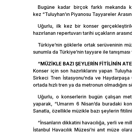
Bugüne kadar birçok farklı mekanda ko
kez “Tuluyhan’ın Piyanosu Tayyareler Arasınd
Uğurlu, ilk kez bir konser gerçekleştiri
hazırlanan repertuvarı tarihi uçakların arası
Türkiye’nin göklerle ortak serüveninin müz
sunumla da Türkiye’nin tayyare ile tanışması f
“MÜZİKLE BAZI ŞEYLERİN FİTİLİNİN A
Konser için son hazırlıklarını yapan Tuluyh
Sirkeci Tren İstasyonu’nda ve Haydarpaşa G
ortada hızlı tren ya da metronun olmadığını s
Uğurlu, o konserlerin bugün çalışan metr
yaparak, “Umarım 6 Nisan’da buradaki konser
Sanatla, özellikle müzikle bazı şeylerin fitili
“İnsanların dikkatini havacılığa, yerli ve m
İstanbul Havacılık Müzesi’ni anıt müze ola