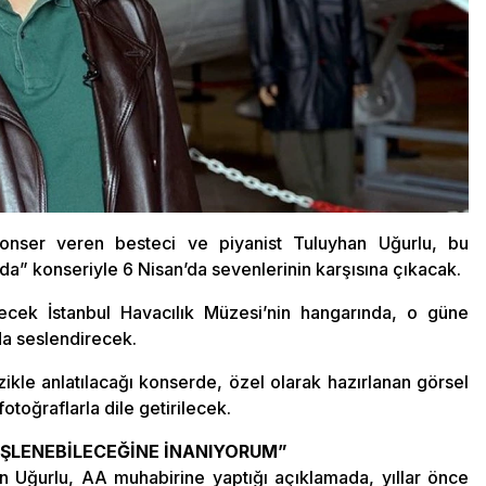
nser veren besteci ve piyanist Tuluyhan Uğurlu, bu
a” konseriyle 6 Nisan’da sevenlerinin karşısına çıkacak.
lecek İstanbul Havacılık Müzesi’nin hangarında, o güne
nda seslendirecek.
ikle anlatılacağı konserde, özel olarak hazırlanan görsel
otoğraflarla dile getirilecek.
TEŞLENEBİLECEĞİNE İNANIYORUM”
an Uğurlu, AA muhabirine yaptığı açıklamada, yıllar önce