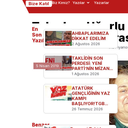
Biz Kimiz?
Yazılar
Yazarlar
Bize Katıl
Tuluyhan Uğurlu
En
Tayyarelerin Ara
AHBAPLARIMIZA
Son
DİKKAT EDELİM
Yazılanlar
2 Ağustos 2026
Ana Sayfa
Türkiye'den
Tuluyhan Uğurlu Piyano
TAKLİDİN SON
PERDESİ: YENİ
5 Nisan 2019
PARTİ’NİN MİZAN...
1 Ağustos 2026
ATATÜRK
GENÇLİĞİNİN YAZ
KAMPI
BAŞLIYOR!TGB...
26 Temmuz 2026
Benzer