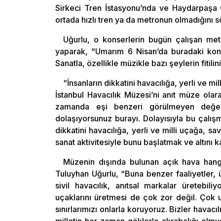
Sirkeci Tren İstasyonu’nda ve Haydarpaşa G
ortada hızlı tren ya da metronun olmadığını s
Uğurlu, o konserlerin bugün çalışan metr
yaparak, “Umarım 6 Nisan’da buradaki konser
Sanatla, özellikle müzikle bazı şeylerin fitili
“İnsanların dikkatini havacılığa, yerli ve m
İstanbul Havacılık Müzesi’ni anıt müze ola
zamanda eşi benzeri görülmeyen değerle
dolaşıyorsunuz burayı. Dolayısıyla bu çalış
dikkatini havacılığa, yerli ve milli uçağa,
sanat aktivitesiyle bunu başlatmak ve altını k
Müzenin dışında bulunan açık hava hang
Tuluyhan Uğurlu, “Buna benzer faaliyetler,
sivil havacılık, anıtsal markalar üretebili
uçaklarını üretmesi de çok zor değil. Çok uz
sınırlarımızı onlarla koruyoruz. Bizler havacıl