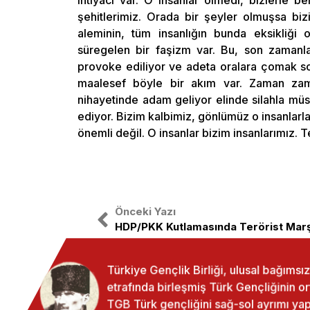
ihtiyacı var. O insanlar ölmedi, bizlerle 
şehitlerimiz. Orada bir şeyler olmuşsa biz
aleminin, tüm insanlığın bunda eksikliği 
süregelen bir faşizm var. Bu, son zamanlar
provoke ediliyor ve adeta oralara çomak sok
maalesef böyle bir akım var. Zaman zam
nihayetinde adam geliyor elinde silahla müs
ediyor. Bizim kalbimiz, gönlümüz o insanlarla 
önemli değil. O insanlar bizim insanlarımız. 
Önceki Yazı
HDP/PKK Kutlamasında Terörist Marş
Türkiye Gençlik Birliği, ulusal bağıms
etrafında birleşmiş Türk Gençliğinin o
TGB Türk gençliğini sağ-sol ayrımı 