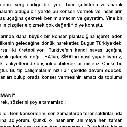
rin sergilendiği bir yer. Tüm şehitlerimizi anarak
maların olduğu bir yerde bu konseri vermek ve insanların
 savaş uçağına çekmek benim amacım ve gayretim. Yine bir
alın çizgilerle çizmek çok değerli.” diye konuştu.
arında daha büyük bir konser planladığına işaret eden
 ülkenin geleceğine dönük hareketler. Bugün Türkiye’deki
yorsa -ki üretebiliyor- Türkiye’nin kendi savaş uçağını,
ak gelecek değil. İHA’ları, SİHA’ları nasıl yapabiliyoruz,
ık faaliyetlerinde başarılı olabilecek bir milletiz. Çünkü bu
ştur. Bu tip çalışmalarım hızlı bir şekilde devam edecek.
kanları bulup orada konser vermesinin amacı da topluma
ŞMANI”
erek, sözlerini şöyle tamamladı:
ıldı. Ben konserlerimi son zamanlarda terör saldırılarında
larına adıyorum. Çünkü o insanların anılmaya her zaman