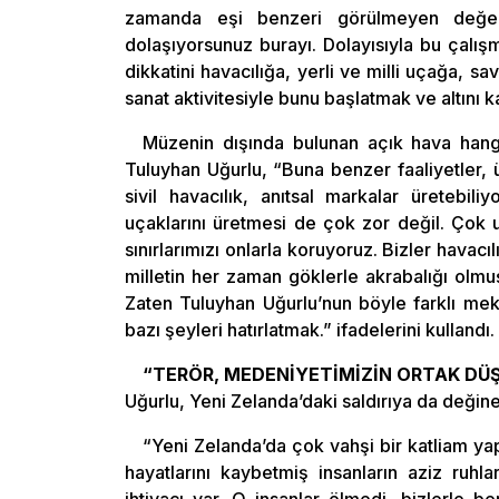
zamanda eşi benzeri görülmeyen değerle
dolaşıyorsunuz burayı. Dolayısıyla bu çalış
dikkatini havacılığa, yerli ve milli uçağa,
sanat aktivitesiyle bunu başlatmak ve altını k
Müzenin dışında bulunan açık hava hang
Tuluyhan Uğurlu, “Buna benzer faaliyetler,
sivil havacılık, anıtsal markalar üretebili
uçaklarını üretmesi de çok zor değil. Çok uz
sınırlarımızı onlarla koruyoruz. Bizler havacıl
milletin her zaman göklerle akrabalığı olmu
Zaten Tuluyhan Uğurlu’nun böyle farklı me
bazı şeyleri hatırlatmak.” ifadelerini kullandı.
“TERÖR, MEDENİYETİMİZİN ORTAK DÜ
Uğurlu, Yeni Zelanda’daki saldırıya da değin
“Yeni Zelanda’da çok vahşi bir katliam yap
hayatlarını kaybetmiş insanların aziz ruh