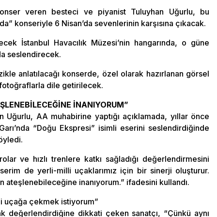
nser veren besteci ve piyanist Tuluyhan Uğurlu, bu
a” konseriyle 6 Nisan’da sevenlerinin karşısına çıkacak.
lecek İstanbul Havacılık Müzesi’nin hangarında, o güne
nda seslendirecek.
ikle anlatılacağı konserde, özel olarak hazırlanan görsel
otoğraflarla dile getirilecek.
TEŞLENEBİLECEĞİNE İNANIYORUM”
an Uğurlu, AA muhabirine yaptığı açıklamada, yıllar önce
arı’nda “Doğu Ekspresi” isimli eserini seslendirdiğinde
öyledi.
olar ve hızlı trenlere katkı sağladığı değerlendirmesini
im de yerli-milli uçaklarımız için bir sinerji oluşturur.
nin ateşlenebileceğine inanıyorum.” ifadesini kullandı.
illi uçağa çekmek istiyorum”
rak değerlendirdiğine dikkati çeken sanatçı, “Çünkü aynı