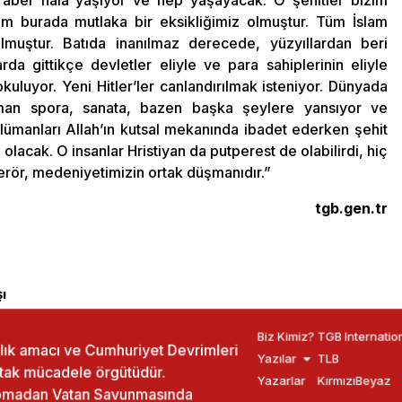
beraber hala yaşıyor ve hep yaşayacak. O şehitler bizim
im burada mutlaka bir eksikliğimiz olmuştur. Tüm İslam
olmuştur. Batıda inanılmaz derecede, yüzyıllardan beri
da gittikçe devletler eliyle ve para sahiplerinin eliyle
uluyor. Yeni Hitler’ler canlandırılmak isteniyor. Dünyada
an spora, sanata, bazen başka şeylere yansıyor ve
lümanları Allah’ın kutsal mekanında ibadet ederken şehit
olacak. O insanlar Hristiyan da putperest de olabilirdi, hiç
Terör, medeniyetimizin ortak düşmanıdır.”
tgb.gen.tr
ı
Biz Kimiz?
TGB Internatio
ızlık amacı ve Cumhuriyet Devrimleri
Yazılar
TLB
rtak mücadele örgütüdür.
Yazarlar
KırmızıBeyaz
yapmadan Vatan Savunmasında