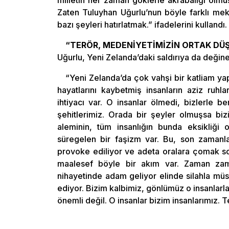
milletin her zaman göklerle akrabalığı olmu
Zaten Tuluyhan Uğurlu’nun böyle farklı me
bazı şeyleri hatırlatmak.” ifadelerini kullandı.
“TERÖR, MEDENİYETİMİZİN ORTAK DÜ
Uğurlu, Yeni Zelanda’daki saldırıya da değin
“Yeni Zelanda’da çok vahşi bir katliam yap
hayatlarını kaybetmiş insanların aziz ruh
ihtiyacı var. O insanlar ölmedi, bizlerle 
şehitlerimiz. Orada bir şeyler olmuşsa biz
aleminin, tüm insanlığın bunda eksikliği 
süregelen bir faşizm var. Bu, son zamanlar
provoke ediliyor ve adeta oralara çomak sok
maalesef böyle bir akım var. Zaman zam
nihayetinde adam geliyor elinde silahla müs
ediyor. Bizim kalbimiz, gönlümüz o insanlarla 
önemli değil. O insanlar bizim insanlarımız. 