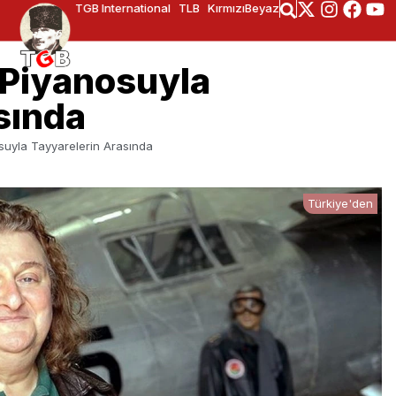
TGB International
TLB
KırmızıBeyaz
 Piyanosuyla
sında
suyla Tayyarelerin Arasında
Türkiye'den