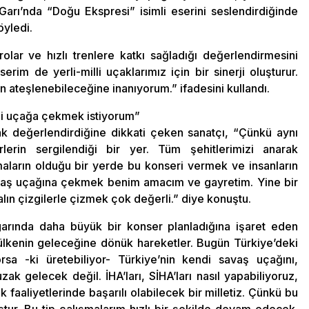
arı’nda “Doğu Ekspresi” isimli eserini seslendirdiğinde
öyledi.
olar ve hızlı trenlere katkı sağladığı değerlendirmesini
im de yerli-milli uçaklarımız için bir sinerji oluşturur.
nin ateşlenebileceğine inanıyorum.” ifadesini kullandı.
illi uçağa çekmek istiyorum”
rak değerlendirdiğine dikkati çeken sanatçı, “Çünkü aynı
rin sergilendiği bir yer. Tüm şehitlerimizi anarak
maların olduğu bir yerde bu konseri vermek ve insanların
 savaş uçağına çekmek benim amacım ve gayretim. Yine bir
alın çizgilerle çizmek çok değerli.” diye konuştu.
arında daha büyük bir konser planladığına işaret eden
 ülkenin geleceğine dönük hareketler. Bugün Türkiye’deki
yorsa -ki üretebiliyor- Türkiye’nin kendi savaş uçağını,
ak gelecek değil. İHA’ları, SİHA’ları nasıl yapabiliyoruz,
ık faaliyetlerinde başarılı olabilecek bir milletiz. Çünkü bu