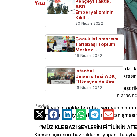
Pençeyi Taktık,
Yazılar
ABD
Emperyalizminin
Kilitl...
20 Nisan 2022
Çocuk Istismarcısı
Tarlabaşı Toplum
Merkez...
16 Nisan 2022
Bugüne kadar birçok farklı mekanda ko
İstanbul
kez “Tuluyhan’ın Piyanosu Tayyareler Arasınd
Üniversitesi ADK,
"Ukrayna’da Kim...
Uğurlu, ilk kez bir konser gerçekleştiri
15 Nisan 2022
hazırlanan repertuvarı tarihi uçakların arası
Paylaş
Türkiye’nin göklerle ortak serüveninin müz
sunumla da Türkiye’nin tayyare ile tanışması f
“MÜZİKLE BAZI ŞEYLERİN FİTİLİNİN A
Konser için son hazırlıklarını yapan Tuluyh