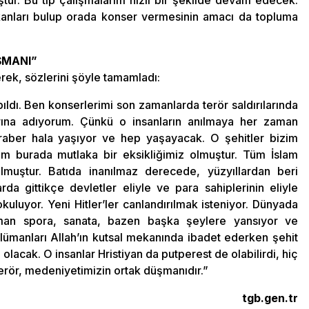
ştur. Bu tip çalışmalarım hızlı bir şekilde devam edecek.
kanları bulup orada konser vermesinin amacı da topluma
ŞMANI”
erek, sözlerini şöyle tamamladı:
ıldı. Ben konserlerimi son zamanlarda terör saldırılarında
larına adıyorum. Çünkü o insanların anılmaya her zaman
beraber hala yaşıyor ve hep yaşayacak. O şehitler bizim
im burada mutlaka bir eksikliğimiz olmuştur. Tüm İslam
olmuştur. Batıda inanılmaz derecede, yüzyıllardan beri
da gittikçe devletler eliyle ve para sahiplerinin eliyle
uluyor. Yeni Hitler’ler canlandırılmak isteniyor. Dünyada
an spora, sanata, bazen başka şeylere yansıyor ve
lümanları Allah’ın kutsal mekanında ibadet ederken şehit
olacak. O insanlar Hristiyan da putperest de olabilirdi, hiç
Terör, medeniyetimizin ortak düşmanıdır.”
tgb.gen.tr