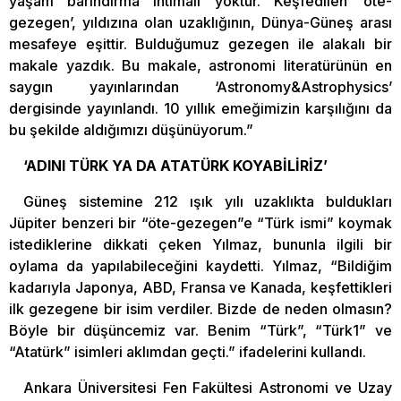
yaşam barındırma ihtimali yoktur. Keşfedilen ‘öte-
gezegen’, yıldızına olan uzaklığının, Dünya-Güneş arası
mesafeye eşittir. Bulduğumuz gezegen ile alakalı bir
makale yazdık. Bu makale, astronomi literatürünün en
saygın yayınlarından ‘Astronomy&Astrophysics’
dergisinde yayınlandı. 10 yıllık emeğimizin karşılığını da
bu şekilde aldığımızı düşünüyorum.”
‘ADINI TÜRK YA DA ATATÜRK KOYABİLİRİZ’
Güneş sistemine 212 ışık yılı uzaklıkta buldukları
Jüpiter benzeri bir “öte-gezegen”e “Türk ismi” koymak
istediklerine dikkati çeken Yılmaz, bununla ilgili bir
oylama da yapılabileceğini kaydetti. Yılmaz, “Bildiğim
kadarıyla Japonya, ABD, Fransa ve Kanada, keşfettikleri
ilk gezegene bir isim verdiler. Bizde de neden olmasın?
Böyle bir düşüncemiz var. Benim “Türk”, “Türk1” ve
“Atatürk” isimleri aklımdan geçti.” ifadelerini kullandı.
Ankara Üniversitesi Fen Fakültesi Astronomi ve Uzay