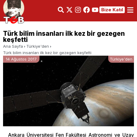
Bize Katıl
Türk bilim insanları ilk kez bir gezegen
keşfetti
Ana Sayfa
Türkiye'den
Türk bilim insanları ilk kez bir gezegen keşfetti
14 Ağustos 2017
Türkiye'den
Ankara Üniversitesi Fen Fakültesi Astronomi ve Uzay