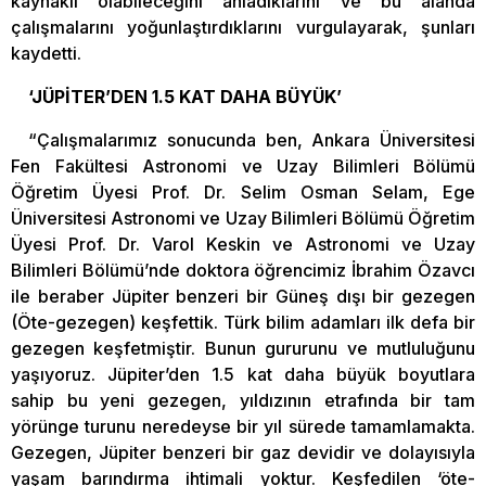
kaynaklı olabileceğini anladıklarını ve bu alanda
çalışmalarını yoğunlaştırdıklarını vurgulayarak, şunları
kaydetti.
‘JÜPİTER’DEN 1.5 KAT DAHA BÜYÜK’
“Çalışmalarımız sonucunda ben, Ankara Üniversitesi
Fen Fakültesi Astronomi ve Uzay Bilimleri Bölümü
Öğretim Üyesi Prof. Dr. Selim Osman Selam, Ege
Üniversitesi Astronomi ve Uzay Bilimleri Bölümü Öğretim
Üyesi Prof. Dr. Varol Keskin ve Astronomi ve Uzay
Bilimleri Bölümü’nde doktora öğrencimiz İbrahim Özavcı
ile beraber Jüpiter benzeri bir Güneş dışı bir gezegen
(Öte-gezegen) keşfettik. Türk bilim adamları ilk defa bir
gezegen keşfetmiştir. Bunun gururunu ve mutluluğunu
yaşıyoruz. Jüpiter’den 1.5 kat daha büyük boyutlara
sahip bu yeni gezegen, yıldızının etrafında bir tam
yörünge turunu neredeyse bir yıl sürede tamamlamakta.
Gezegen, Jüpiter benzeri bir gaz devidir ve dolayısıyla
yaşam barındırma ihtimali yoktur. Keşfedilen ‘öte-