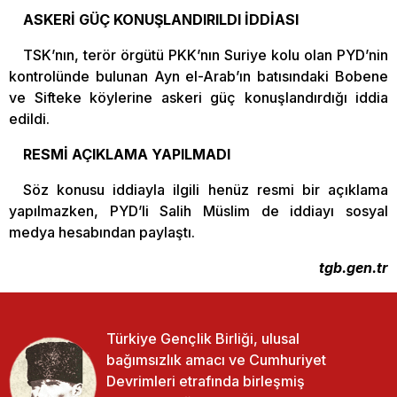
ASKERİ GÜÇ KONUŞLANDIRILDI İDDİASI
TSK’nın, terör örgütü PKK’nın Suriye kolu olan PYD’nin
kontrolünde bulunan Ayn el-Arab’ın batısındaki Bobene
ve Sifteke köylerine askeri güç konuşlandırdığı iddia
edildi.
RESMİ AÇIKLAMA YAPILMADI
Söz konusu iddiayla ilgili henüz resmi bir açıklama
yapılmazken, PYD’li Salih Müslim de iddiayı sosyal
medya hesabından paylaştı.
tgb.gen.tr
Türkiye Gençlik Birliği, ulusal
bağımsızlık amacı ve Cumhuriyet
Devrimleri etrafında birleşmiş