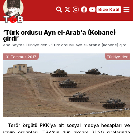
Bize Katıl
‘Türk ordusu Ayn el-Arab’a (Kobane)
girdi’
Ana Sayfa
Türkiye'den
‘Türk ordusu Ayn el-Arab’a (Kobane) girdi’
31 Temmuz 2017
Türkiye'den
Terör örgütü PKK’ya ait sosyal medya hesapları ve
yayın organları, TSK’nın dün akşam 21:30 sıralarında