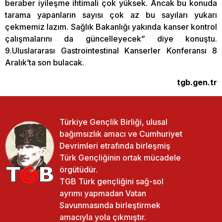
beraber iyileşme ihtimali çok yüksek. Ancak bu konuda
tarama yapanların sayısı çok az bu sayıları yukarı
çekmemiz lazım. Sağlık Bakanlığı yakında kanser kontrol
çalışmalarını da güncelleyecek” diye konuştu.
9.Uluslararası Gastrointestinal Kanserler Konferansı 8
Aralık’ta son bulacak.
tgb.gen.tr
Türkiye Gençlik Birliği, ulusal
bağımsızlık amacı ve Cumhuriyet
Devrimleri etrafında birleşmiş
Türk Gençliğinin ortak mücadele
örgütüdür.
TGB Türk gençliğini sağ-sol
ayrımı yapmadan Vatan
Savunmasında birleştirmek
amacıyla yola çıkmıştır.