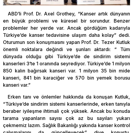
ABD’li Prof. Dr. Axel Grothey, “Kanser artık dünyanın
en büyük problemi ve küresel bir sorundur. Benzer
problemler her yerde var. Ancak gördüğüm kadarıyla
Türkiye’de kanser tedavisine ulaşım daha kolay” dedi.
Oturumun son konuşmasını yapan Prof. Dr. Tezer Kutluk
önemli noktalara değindi ve şunları aktardı: “ Tüm
dünyada olduğu gibi Türkiye’de de sindirim sistemi
kanserleri 3’te 1 oranında seyrediyor. Türkiye’de 1 milyon
850 kalın bağırsak kanseri var. 1 milyon 35 bin mide
kanseri, 841 bin karaciğer ve 570 bin yemek borusu
kanseri var.”
Erken tanı ve önlemler hakkında da konuşan Kutluk,
“Türkiye’de sindirim sistemi kanserlerinde, erken tanıyla
beraber iyileşme ihtimali çok yüksek. Ancak bu konuda
tarama yapanların sayısı çok az bu sayıları yukarı
çekmemiz lazım. Sağlık Bakanlığı yakında kanser kontrol
çalışmalarını da güncelleyecek” diye konuştu.