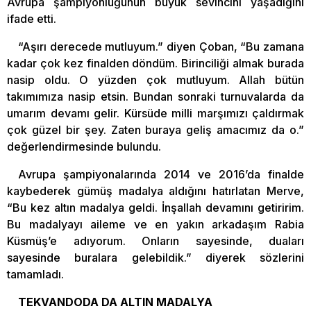
Avrupa şampiyonluğunun büyük sevincini yaşadığını
ifade etti.
“Aşırı derecede mutluyum.” diyen Çoban, “Bu zamana
kadar çok kez finalden döndüm. Birinciliği almak burada
nasip oldu. O yüzden çok mutluyum. Allah bütün
takımımıza nasip etsin. Bundan sonraki turnuvalarda da
umarım devamı gelir. Kürsüde milli marşımızı çaldırmak
çok güzel bir şey. Zaten buraya geliş amacımız da o.”
değerlendirmesinde bulundu.
Avrupa şampiyonalarında 2014 ve 2016’da finalde
kaybederek gümüş madalya aldığını hatırlatan Merve,
“Bu kez altın madalya geldi. İnşallah devamını getiririm.
Bu madalyayı aileme ve en yakın arkadaşım Rabia
Küsmüş’e adıyorum. Onların sayesinde, duaları
sayesinde buralara gelebildik.” diyerek sözlerini
tamamladı.
TEKVANDODA DA ALTIN MADALYA