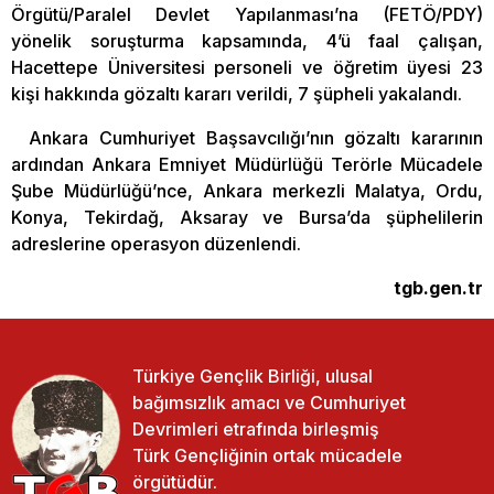
Örgütü/Paralel Devlet Yapılanması’na (FETÖ/PDY)
yönelik soruşturma kapsamında, 4’ü faal çalışan,
Hacettepe Üniversitesi personeli ve öğretim üyesi 23
kişi hakkında gözaltı kararı verildi, 7 şüpheli yakalandı.
Ankara Cumhuriyet Başsavcılığı’nın gözaltı kararının
ardından Ankara Emniyet Müdürlüğü Terörle Mücadele
Şube Müdürlüğü’nce, Ankara merkezli Malatya, Ordu,
Konya, Tekirdağ, Aksaray ve Bursa’da şüphelilerin
adreslerine operasyon düzenlendi.
tgb.gen.tr
Türkiye Gençlik Birliği, ulusal
bağımsızlık amacı ve Cumhuriyet
Devrimleri etrafında birleşmiş
Türk Gençliğinin ortak mücadele
örgütüdür.