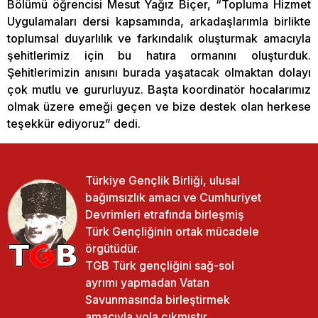
Bölümü öğrencisi Mesut Yağız Biçer, “Topluma Hizmet
Uygulamaları dersi kapsamında, arkadaşlarımla birlikte
toplumsal duyarlılık ve farkındalık oluşturmak amacıyla
şehitlerimiz için bu hatıra ormanını oluşturduk.
Şehitlerimizin anısını burada yaşatacak olmaktan dolayı
çok mutlu ve gururluyuz. Başta koordinatör hocalarımız
olmak üzere emeği geçen ve bize destek olan herkese
teşekkür ediyoruz” dedi.
Türkiye Gençlik Birliği, ulusal
bağımsızlık amacı ve Cumhuriyet
Devrimleri etrafında birleşmiş
Türk Gençliğinin ortak mücadele
örgütüdür.
TGB Türk gençliğini sağ-sol
ayrımı yapmadan Vatan
Savunmasında birleştirmek
amacıyla yola çıkmıştır.