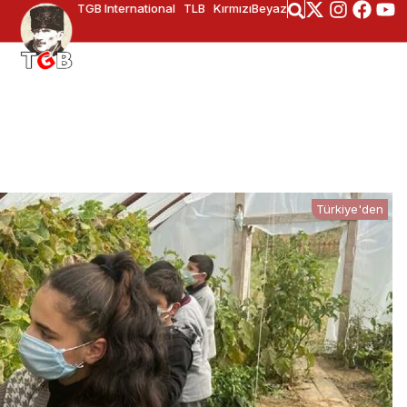
TGB International
TLB
KırmızıBeyaz
Türkiye'den