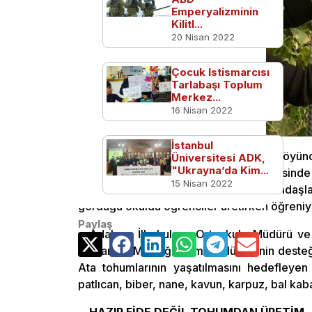
Emperyalizminin
Kilitl...
20 Nisan 2022
Çocuk Istismarcısı
Tarlabaşı Toplum
Merkez...
16 Nisan 2022
İstanbul
Bayburt merkeze bağlı Adabaşı köyünde
Üniversitesi ADK,
"Ukrayna’da Kim...
öğretmenlerinin yardımıyla okul bahçesinde k
15 Nisan 2022
tohumları yörede çiftçilik yapan vatandaşl
gördüğü okulda öğrenciler üretirken öğreniy
Paylaş
Adabaşı İlkokul ve Ortaokulu Müdürü ve
Orman ile Milli Eğitim müdürlüklerinin deste
Ata tohumlarının yaşatılmasını hedefleyen
patlıcan, biber, nane, kavun, karpuz, bal kaba