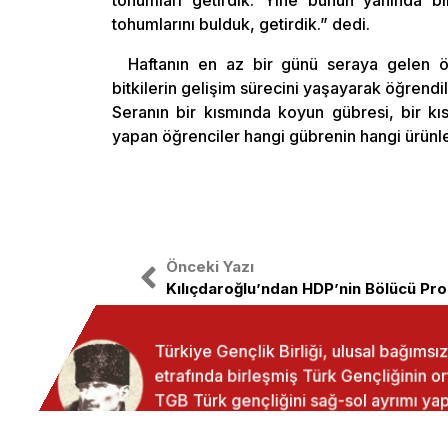
tohumları getirdik. Yine bunun yanında bi
tohumlarını bulduk, getirdik.” dedi.
Haftanın en az bir günü seraya gelen 
bitkilerin gelişim sürecini yaşayarak öğrendil
Seranın bir kısmında koyun gübresi, bir kı
yapan öğrenciler hangi gübrenin hangi ürünle
Önceki Yazı
Kılıçdaroğlu’ndan HDP’nin Bölücü Pr
Türkiye Gençlik Birliği, ulusal bağıms
etrafında birleşmiş Türk Gençliğinin o
TGB Türk gençliğini sağ-sol ayrımı 
birleştirmek amacıyla yola çıkmıştır.