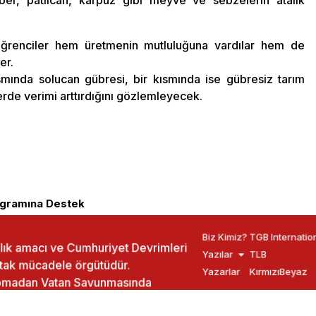
ber, patlıcan, karpuz gibi meyve ve sebzelerin atalık
öğrenciler hem üretmenin mutluluğuna vardılar hem de
er.
smında solucan gübresi, bir kısmında ise gübresiz tarım
rde verimi arttırdığını gözlemleyecek.
ogramına Destek
Biz Kimiz?
TGB Internatio
ızlık amacı ve Cumhuriyet Devrimleri
Yazılar
TLB
rtak mücadele örgütüdür.
Yazarlar
KırmızıBeyaz
yapmadan Vatan Savunmasında