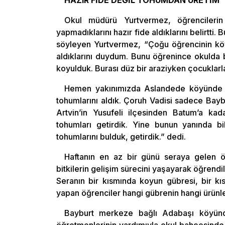
HAZIR FİDE DEĞİL TOHUMDAN ÜRETİM
Okul müdürü Yurtvermez, öğrencileri
yapmadıklarını hazır fide aldıklarını belirtti. 
söyleyen Yurtvermez, “Çoğu öğrencinin k
aldıklarını duydum. Bunu öğrenince okulda 
koyulduk. Burası düz bir araziyken çocuklarla
Hemen yakınımızda Aslandede köyünde a
tohumlarını aldık. Çoruh Vadisi sadece Baybu
Artvin’in Yusufeli ilçesinden Batum’a kad
tohumları getirdik. Yine bunun yanında bi
tohumlarını bulduk, getirdik.” dedi.
Haftanın en az bir günü seraya gelen 
bitkilerin gelişim sürecini yaşayarak öğrendil
Seranın bir kısmında koyun gübresi, bir kı
yapan öğrenciler hangi gübrenin hangi ürünle
Bayburt merkeze bağlı Adabaşı köyünde