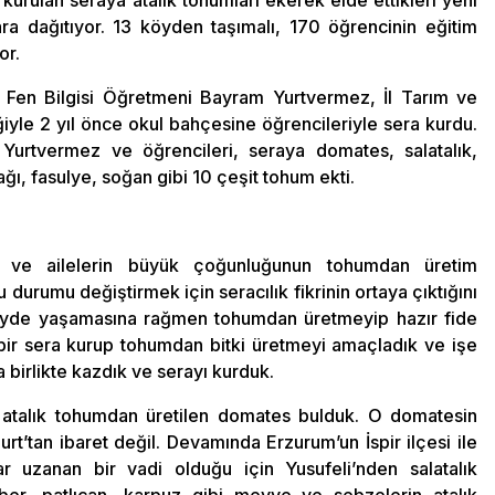
urulan seraya atalık tohumları ekerek elde ettikleri yeni
ara dağıtıyor. 13 köyden taşımalı, 170 öğrencinin eğitim
or.
 Fen Bilgisi Öğretmeni Bayram Yurtvermez, İl Tarım ve
ğiyle 2 yıl önce okul bahçesine öğrencileriyle sera kurdu.
 Yurtvermez ve öğrencileri, seraya domates, salatalık,
ğı, fasulye, soğan gibi 10 çeşit tohum ekti.
n ve ailelerin büyük çoğunluğunun tohumdan üretim
Bu durumu değiştirmek için seracılık fikrinin ortaya çıktığını
öyde yaşamasına rağmen tohumdan üretmeyip hazır fide
bir sera kurup tohumdan bitki üretmeyi amaçladık ve işe
 birlikte kazdık ve serayı kurduk.
talık tohumdan üretilen domates bulduk. O domatesin
rt’tan ibaret değil. Devamında Erzurum’un İspir ilçesi ile
ar uzanan bir vadi olduğu için Yusufeli’nden salatalık