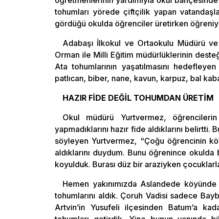
öğretmenlerinin yardımıyla okul bahçesinde k
tohumları yörede çiftçilik yapan vatandaşl
gördüğü okulda öğrenciler üretirken öğreniy
Adabaşı İlkokul ve Ortaokulu Müdürü ve
Orman ile Milli Eğitim müdürlüklerinin deste
Ata tohumlarının yaşatılmasını hedefleyen
patlıcan, biber, nane, kavun, karpuz, bal kaba
HAZIR FİDE DEĞİL TOHUMDAN ÜRETİM
Okul müdürü Yurtvermez, öğrencileri
yapmadıklarını hazır fide aldıklarını belirtti. 
söyleyen Yurtvermez, “Çoğu öğrencinin k
aldıklarını duydum. Bunu öğrenince okulda 
koyulduk. Burası düz bir araziyken çocuklarla
Hemen yakınımızda Aslandede köyünde a
tohumlarını aldık. Çoruh Vadisi sadece Baybu
Artvin’in Yusufeli ilçesinden Batum’a kad