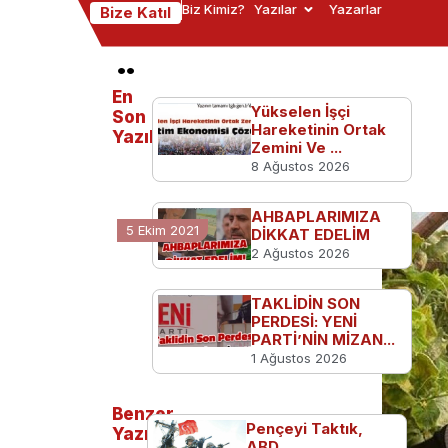
Biz Kimiz?
Yazılar
Yazarlar
Bize Katıl
Üreten Okul
En
Yükselen İşçi
Son
Ana Sayfa
Türkiye'den
Üreten Okul
Hareketinin Ortak
Yazılanlar
Zemini Ve ...
8 Ağustos 2026
AHBAPLARIMIZA
5 Ekim 2021
DİKKAT EDELİM
2 Ağustos 2026
TAKLİDİN SON
PERDESİ: YENİ
PARTİ’NİN MİZAN...
1 Ağustos 2026
Benzer
Pençeyi Taktık,
Yazılar
ABD