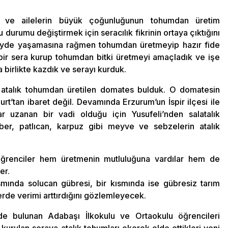
n ve ailelerin büyük çoğunluğunun tohumdan üretim
Bu durumu değiştirmek için seracılık fikrinin ortaya çıktığını
öyde yaşamasına rağmen tohumdan üretmeyip hazır fide
bir sera kurup tohumdan bitki üretmeyi amaçladık ve işe
 birlikte kazdık ve serayı kurduk.
talık tohumdan üretilen domates bulduk. O domatesin
rt’tan ibaret değil. Devamında Erzurum’un İspir ilçesi ile
ar uzanan bir vadi olduğu için Yusufeli’nden salatalık
ber, patlıcan, karpuz gibi meyve ve sebzelerin atalık
öğrenciler hem üretmenin mutluluğuna vardılar hem de
er.
smında solucan gübresi, bir kısmında ise gübresiz tarım
rde verimi arttırdığını gözlemleyecek.
 bulunan Adabaşı İlkokulu ve Ortaokulu öğrencileri