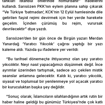
tankları İstanbul önlerinde homurdanır” ifadelerini
kullandı. Sarısözen PKK’nın eylem planına sahip çıkarak
“Ve Türkiye ‘batmadan’, KCK’nin 12 Eylül hamlesinde dile
getirilen faşist rejimi devirmek için her yerde harekete
geçelim. İçinden çürümüş bu rejim, vurursak
devrilecektir” diye yazdı.
Sarısözen’den bir gün önce de Birgün yazarı Merdan
Yanardağ ‘Yaratıcı Yıkıcılık’ çağrısı yaptığı bir yazı
kaleme aldı. Yazıda şu ifadelere yer verildi:
“Bu tarihsel dönemeçte ihtiyacımız olan şey yaratıcı
yıkıcılıktır. Neyi nasıl yapacağımızı düşünmek değil. İnce
ayrımlar üzerinden tartışmak, sadece acı çekilen mistik
seanslar anlamına gelecektir. Kaldı ki, yaratıcı yıkıcılık,
siyasal ve toplumsal bir yenilenmeye yol açacak yaratıcı
bir kuruculuktan başka şey değildir.
“Sonuç olarak; İslamcıların silahlandığının artık rutin bir
haber haline geldiği bu günümüz Türkiyesi’nde çok katlı