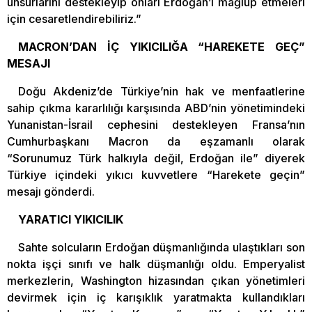
unsurlarını destekleyip onları Erdoğan’ı mağlup etmeleri
için cesaretlendirebiliriz.”
MACRON’DAN İÇ YIKICILIĞA “HAREKETE GEÇ”
MESAJI
Doğu Akdeniz’de Türkiye’nin hak ve menfaatlerine
sahip çıkma kararlılığı karşısında ABD’nin yönetimindeki
Yunanistan-İsrail cephesini destekleyen Fransa’nın
Cumhurbaşkanı Macron da eşzamanlı olarak
“Sorunumuz Türk halkıyla değil, Erdoğan ile” diyerek
Türkiye içindeki yıkıcı kuvvetlere “Harekete geçin”
mesajı gönderdi.
YARATICI YIKICILIK
Sahte solcuların Erdoğan düşmanlığında ulaştıkları son
nokta işçi sınıfı ve halk düşmanlığı oldu. Emperyalist
merkezlerin, Washington hizasından çıkan yönetimleri
devirmek için iç karışıklık yaratmakta kullandıkları