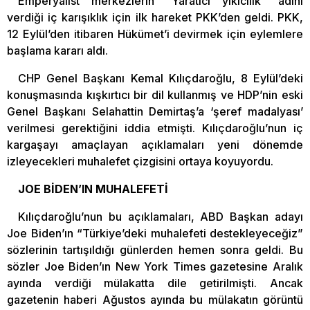
Emperyalist merkezlerin “Yaratıcı yıkıcılık” adını
verdiği iç karışıklık için ilk hareket PKK’den geldi. PKK,
12 Eylül’den itibaren Hükümet’i devirmek için eylemlere
başlama kararı aldı.
CHP Genel Başkanı Kemal Kılıçdaroğlu, 8 Eylül’deki
konuşmasında kışkırtıcı bir dil kullanmış ve HDP’nin eski
Genel Başkanı Selahattin Demirtaş’a ‘şeref madalyası’
verilmesi gerektiğini iddia etmişti. Kılıçdaroğlu’nun iç
kargaşayı amaçlayan açıklamaları yeni dönemde
izleyecekleri muhalefet çizgisini ortaya koyuyordu.
JOE BİDEN’IN MUHALEFETİ
Kılıçdaroğlu’nun bu açıklamaları, ABD Başkan adayı
Joe Biden’ın “Türkiye’deki muhalefeti destekleyeceğiz”
sözlerinin tartışıldığı günlerden hemen sonra geldi. Bu
sözler Joe Biden’ın New York Times gazetesine Aralık
ayında verdiği mülakatta dile getirilmişti. Ancak
gazetenin haberi Ağustos ayında bu mülakatın görüntü