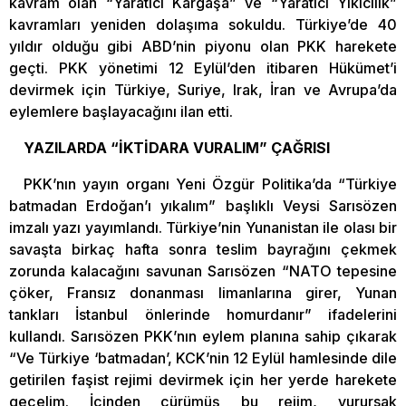
kavram olan “Yaratıcı Kargaşa” ve “Yaratıcı Yıkıcılık”
kavramları yeniden dolaşıma sokuldu. Türkiye’de 40
yıldır olduğu gibi ABD’nin piyonu olan PKK harekete
geçti. PKK yönetimi 12 Eylül’den itibaren Hükümet’i
devirmek için Türkiye, Suriye, Irak, İran ve Avrupa’da
eylemlere başlayacağını ilan etti.
YAZILARDA “İKTİDARA VURALIM” ÇAĞRISI
PKK’nın yayın organı Yeni Özgür Politika’da “Türkiye
batmadan Erdoğan’ı yıkalım” başlıklı Veysi Sarısözen
imzalı yazı yayımlandı. Türkiye’nin Yunanistan ile olası bir
savaşta birkaç hafta sonra teslim bayrağını çekmek
zorunda kalacağını savunan Sarısözen “NATO tepesine
çöker, Fransız donanması limanlarına girer, Yunan
tankları İstanbul önlerinde homurdanır” ifadelerini
kullandı. Sarısözen PKK’nın eylem planına sahip çıkarak
“Ve Türkiye ‘batmadan’, KCK’nin 12 Eylül hamlesinde dile
getirilen faşist rejimi devirmek için her yerde harekete
geçelim. İçinden çürümüş bu rejim, vurursak