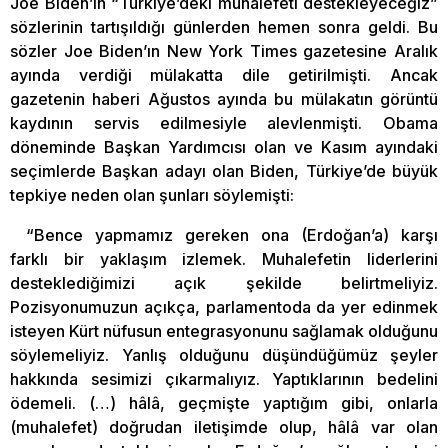
Joe Biden’ın “Türkiye’deki muhalefeti destekleyeceğiz”
sözlerinin tartışıldığı günlerden hemen sonra geldi. Bu
sözler Joe Biden’ın New York Times gazetesine Aralık
ayında verdiği mülakatta dile getirilmişti. Ancak
gazetenin haberi Ağustos ayında bu mülakatın görüntü
kaydının servis edilmesiyle alevlenmişti. Obama
döneminde Başkan Yardımcısı olan ve Kasım ayındaki
seçimlerde Başkan adayı olan Biden, Türkiye’de büyük
tepkiye neden olan şunları söylemişti:
“Bence yapmamız gereken ona (Erdoğan’a) karşı
farklı bir yaklaşım izlemek. Muhalefetin liderlerini
desteklediğimizi açık şekilde belirtmeliyiz.
Pozisyonumuzun açıkça, parlamentoda da yer edinmek
isteyen Kürt nüfusun entegrasyonunu sağlamak olduğunu
söylemeliyiz. Yanlış olduğunu düşündüğümüz şeyler
hakkında sesimizi çıkarmalıyız. Yaptıklarının bedelini
ödemeli. (…) hâlâ, geçmişte yaptığım gibi, onlarla
(muhalefet) doğrudan iletişimde olup, hâlâ var olan