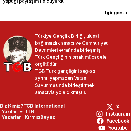
yaptığı paylaşım ile duyurdu:
tgb.gen.tr
Türkiye Gençlik Birliği, ulusal
bağımsızlık amacı ve Cumhuriyet
Devrimleri etrafında birleşmiş
Türk Gençliğinin ortak mücadele
örgütüdür.
TGB Türk gençliğini sağ-sol
ayrımı yapmadan Vatan
Savunmasında birleştirmek
amacıyla yola çıkmıştır.
Biz Kimiz?
TGB International
X
Yazılar
TLB
Instagram
Yazarlar
KırmızıBeyaz
Facebook
Paylaş:
Önceki Yazı
Sonraki Yazı
Youtube
Adnan Oktar’ın Kedicikleri FETÖ Ile Bağlantılı
Aybüke Öğretmene Öğrencilerinden Anlamlı Klip