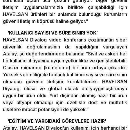
sorununa uçtan uca çözüm getiriyor. Diğer güvenli
iletişim uygulamalarımızla birlikte çalışabildiği için
HAVELSAN ürünleri bir anlamda bulunduğu kurumların
güvenli iletişim köprüsü haline geliyor.”
‘KULLANICI SAYISI VE SÜRE SINIRI YOK’
HAVELSAN Diyalog video konferans çözümünün siber
güvenlik doğrulamasının da yapıldığını vurgulayan
Atalay, şu değerlendirmede bulundu: “Sivil ve askeri her
tip kullanıcı ihtiyacına uygun yetkinlikte ve genişletilebilir
Cluster mimaride (kümeleme) bir ürün ortaya çıkardık.
Yüksek verimliliği ile toplantı katılımcı sayısı ve süre sınırı
olmadan güvenle iletişim kurulabilecek. HAVELSAN
Diyalog, ulusal ve global olarak da yaygınlaştırmaya
uygun bir ürün oldu. Yurt dışından alınmış hazır bir ürün
veya altyapı olmadığı için özellikle dost ve müttefik
ülkelere ihracat potansiyeli de yüksek.”
‘EĞİTİM VE YARGIDAKİ GÖREVLERE HAZIR’
Atalay, HAVELSAN Diyalog’un kullanımı için herhangi bir