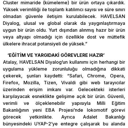
Cluster mimaride (kümeleme) bir ürün ortaya çıkardık.
Yüksek verimliliği ile toplantı katılımcı sayısı ve süre sınırı
olmadan güvenle iletişim kurulabilecek. HAVELSAN
Diyalog, ulusal ve global olarak da yaygınlaştırmaya
uygun bir ürün oldu. Yurt dışından alınmış hazır bir ürün
veya altyapı olmadığı için özellikle dost ve müttefik
ülkelere ihracat potansiyeli de yüksek.”
‘EĞİTİM VE YARGIDAKİ GÖREVLERE HAZIR’
Atalay, HAVELSAN Diyalog’un kullanımı için herhangi bir
uygulama yükleme zorunluluğu olmadığına dikkati
çekerek, şunları kaydetti: “Safari, Chrome, Opera,
Firefox, Mozilla, Tizen, Vivaldi gibi web tarayıcılar
üzerinden erişim imkanı var. Gelecekteki isterleri
karşılayacak esneklikte gelişime açık bir ürün. Güvenli,
verimli ve ölçeklenebilir yapısıyla Milli Eğitim
Bakanlığının yeni EBA Projesi’nde lokomotif görevi
görecek yetkinlikte. Ayrıca Adalet Bakanlığı
bünyesindeki UYAP-2’ye entegre çalışarak bu alanda