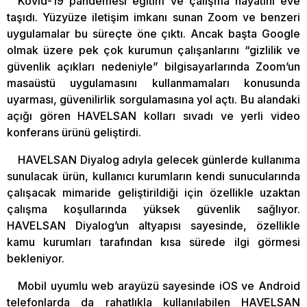
Kovid-19 pandemesi eğitim ve çalışma hayatını eve
taşıdı. Yüzyüze iletişim imkanı sunan Zoom ve benzeri
uygulamalar bu süreçte öne çıktı. Ancak başta Google
olmak üzere pek çok kurumun çalışanlarını “gizlilik ve
güvenlik açıkları nedeniyle” bilgisayarlarında Zoom’un
masaüstü uygulamasını kullanmamaları konusunda
uyarması, güvenilirlik sorgulamasına yol açtı. Bu alandaki
açığı gören HAVELSAN kolları sıvadı ve yerli video
konferans ürünü geliştirdi.
HAVELSAN Diyalog adıyla gelecek günlerde kullanıma
sunulacak ürün, kullanıcı kurumların kendi sunucularında
çalışacak mimaride geliştirildiği için özellikle uzaktan
çalışma koşullarında yüksek güvenlik sağlıyor.
HAVELSAN Diyalog’un altyapısı sayesinde, özellikle
kamu kurumları tarafından kısa sürede ilgi görmesi
bekleniyor.
Mobil uyumlu web arayüzü sayesinde iOS ve Android
telefonlarda da rahatlıkla kullanılabilen HAVELSAN