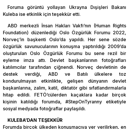
Foruma görüntü yollayan Ukrayna Dışişleri Bakanı
Kuleba ise etkinlik için teşekkür etti.
ABD merkezli İnsan Hakları Vakfı’nın (Human Rights
Foundation) düzenlediği Oslo Özgürlük Forumu 2022,
Norveç’in başkenti Oslo’da yapıldı. Her sene sözde
özgürlük savunucularının konuşma yaptırıldığı 2009’da
oluşturulan Oslo Özgürlük Forumu bu sene rezil bir
eyleme imza attı. Devlet başkanlarının fotoğrafları
katılımcılar tarafından çiğnendi. Norveç devletinin de
destek verdiği, ABD ve Batılı ülkelere toz
kondurulmayan etkinlikte, gelişen dünyanın devlet
başkanlarına, zalim, katil, diktatör gibi sıfatlandırmalarla
hitap edildi. FETÖ’cülerden kaçaklara kadar birçok
kişinin katıldığı forumda, #StepOnTyranny etiketiyle
sosyal medyada fotoğraflar paylaşıldı.
KULEBA’DAN TEŞEKKÜR
Forumda birçok ülkeden konuşmacıya yer verilirken, en