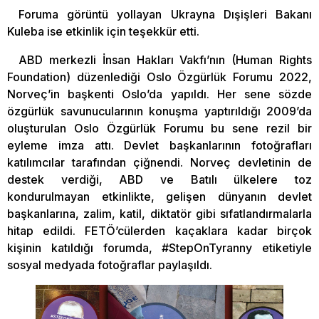
Foruma görüntü yollayan Ukrayna Dışişleri Bakanı
Kuleba ise etkinlik için teşekkür etti.
ABD merkezli İnsan Hakları Vakfı’nın (Human Rights
Foundation) düzenlediği Oslo Özgürlük Forumu 2022,
Norveç’in başkenti Oslo’da yapıldı. Her sene sözde
özgürlük savunucularının konuşma yaptırıldığı 2009’da
oluşturulan Oslo Özgürlük Forumu bu sene rezil bir
eyleme imza attı. Devlet başkanlarının fotoğrafları
katılımcılar tarafından çiğnendi. Norveç devletinin de
destek verdiği, ABD ve Batılı ülkelere toz
kondurulmayan etkinlikte, gelişen dünyanın devlet
başkanlarına, zalim, katil, diktatör gibi sıfatlandırmalarla
hitap edildi. FETÖ’cülerden kaçaklara kadar birçok
kişinin katıldığı forumda, #StepOnTyranny etiketiyle
sosyal medyada fotoğraflar paylaşıldı.