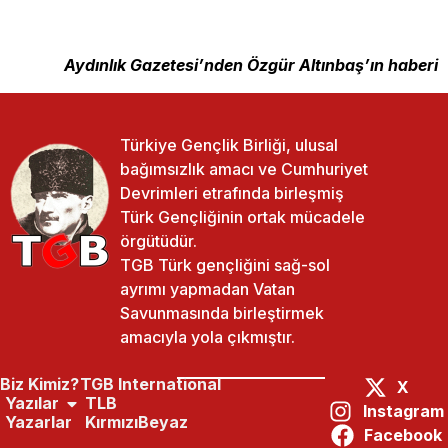
Aydınlık Gazetesi’nden Özgür Altınbaş’ın haberi
Türkiye Gençlik Birliği, ulusal
bağımsızlık amacı ve Cumhuriyet
Devrimleri etrafında birleşmiş
Türk Gençliğinin ortak mücadele
örgütüdür.
TGB Türk gençliğini sağ-sol
ayrımı yapmadan Vatan
Savunmasında birleştirmek
amacıyla yola çıkmıştır.
Biz Kimiz?
TGB International
X
Yazılar
TLB
Instagram
Yazarlar
KırmızıBeyaz
Facebook
Paylaş:
Önceki Yazı
Sonraki Yazı