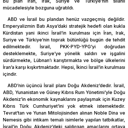
Bu plan İran, Irak, Suriye ve Türkiye’nin silahlı
mücadelesiyle bozguna uğratıldı.
ABD ve İsrail bu plandan henüz vazgeçmiş değildir.
Emperyalizmin Batı Asya’daki stratejik hedefi olan kukla
Kürdistan yani ikinci İsrail’in kurulması için İran, Irak,
Suriye ve Türkiye’nin toprak bütünlüğü bugün de tehdit
edilmektedir. İsrail, PKK-PYD-YPG’yi doğrudan
desteklemekte, Suriye’ye yönelik saldırı ve işgalini
sürdürmekte, Lübnan’ı karıştırmakta ve bölge ülkelerini
İran’a karşı kışkırtmaktadır. Hepsi, İkinci İsrail’in kurulması
içindir.
ABD’nin üçüncü İsrail planı Doğu Akdeniz’dedir. İsrail,
ABD, Yunanistan ve Güney Kıbrıs Rum Yönetimi’yle Doğu
Akdeniz’in ekonomik kaynaklarını paylaşmak için Kuzey
Kıbrıs Türk Cumhuriyet’ini yok etmek istemektedir.
Tevrat’tan ve Yunan Mitolojisinden alınan Noble Dina ve
Nemesis gibi intikam temalı isimlerle yapılan tatbikatlar,
İsrail’in Doğu Akdeniz’deki saldırgan amaçlarını ortaya