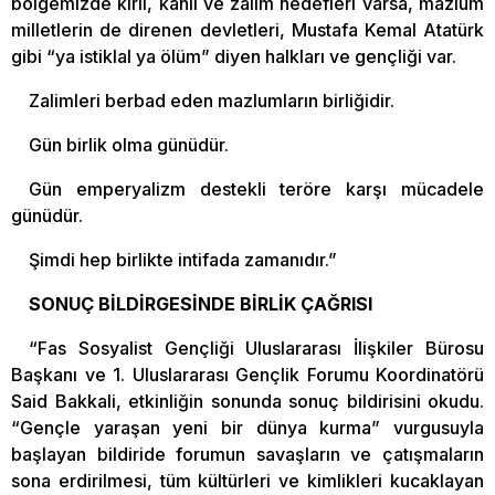
bölgemizde kirli, kanlı ve zalim hedefleri varsa, mazlum
milletlerin de direnen devletleri, Mustafa Kemal Atatürk
gibi “ya istiklal ya ölüm” diyen halkları ve gençliği var.
Zalimleri berbad eden mazlumların birliğidir.
Gün birlik olma günüdür.
Gün emperyalizm destekli teröre karşı mücadele
günüdür.
Şimdi hep birlikte intifada zamanıdır.”
SONUÇ BİLDİRGESİNDE BİRLİK ÇAĞRISI
“Fas Sosyalist Gençliği Uluslararası İlişkiler Bürosu
Başkanı ve 1. Uluslararası Gençlik Forumu Koordinatörü
Said Bakkali, etkinliğin sonunda sonuç bildirisini okudu.
“Gençle yaraşan yeni bir dünya kurma” vurgusuyla
başlayan bildiride forumun savaşların ve çatışmaların
sona erdirilmesi, tüm kültürleri ve kimlikleri kucaklayan