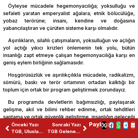
Öyleyse mücadele hegemonyacılığa; yoksulluğu ve
sefaleti yaratan emperyalist ağalara; etnik bölücülüğe,
yobaz terörüne; insanı, kendine ve doğasına
yabancılaştıran ve çürüten sisteme karşı olmalıdır.
Aşırılıkların, silahlı çatışmaların, yoksulluğun ve açlığın
yol açtığı yıkıcı krizleri önlemenin tek yolu, bütün
insanlığı zapt etmeye çalışan hegemonyacılığa karşı en
geniş eylem birliğinin sağlamasıdır.
Hoşgörüsüzlük ve aşırılıkçılıkla mücadele, radikalizm,
sömürü, baskı ve terör ortamının ortadan kalktığı bir
toplum için ortak bir program geliştirmek zorundayız.
Bu programda devletlerin bağımsızlığı, paylaşarak
gelişme, akıl ve bilimi rehber edinme, ortak tehditleri
saptama ve ortak güvenlik geliştirme, insanlığın geleceği
için ortak mücadele etme, karşılıklı çıkar ve eşitlik
Paylaş:
Önceki Yazı
Sonraki Yazı
temelinde barışçıl ilişkiler, açgözlülük ve köşe
TGB, Uluslararası Gençlik Forumu’nda: Emperyalizme Karşı Savaş, Barış İçindir
TGB Geleneksel Yaz Kampları Başlıyor!