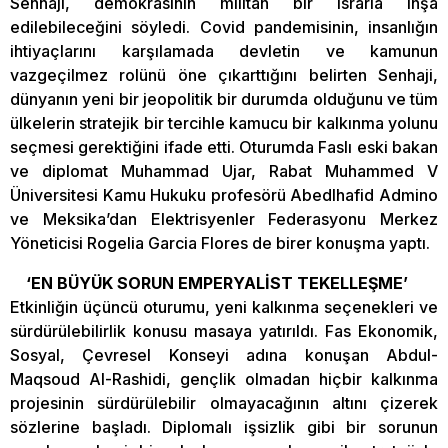
Senhaji, demokrasinin militan bir ısrarla inşa
edilebileceğini söyledi. Covid pandemisinin, insanlığın
ihtiyaçlarını karşılamada devletin ve kamunun
vazgeçilmez rolünü öne çıkarttığını belirten Senhaji,
dünyanın yeni bir jeopolitik bir durumda olduğunu ve tüm
ülkelerin stratejik bir tercihle kamucu bir kalkınma yolunu
seçmesi gerektiğini ifade etti. Oturumda Faslı eski bakan
ve diplomat Muhammad Ujar, Rabat Muhammed V
Üniversitesi Kamu Hukuku profesörü Abedlhafid Admino
ve Meksika’dan Elektrisyenler Federasyonu Merkez
Yöneticisi Rogelia Garcia Flores de birer konuşma yaptı.
‘EN BÜYÜK SORUN EMPERYALİST TEKELLEŞME’
Etkinliğin üçüncü oturumu, yeni kalkınma seçenekleri ve
sürdürülebilirlik konusu masaya yatırıldı. Fas Ekonomik,
Sosyal, Çevresel Konseyi adına konuşan Abdul-
Maqsoud Al-Rashidi, gençlik olmadan hiçbir kalkınma
projesinin sürdürülebilir olmayacağının altını çizerek
sözlerine başladı. Diplomalı işsizlik gibi bir sorunun