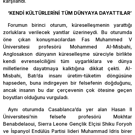
karşılandı.
‘KENDİ KÜLTÜRLERİNİ TÜM DÜNYAYA DAYATTILAR’
Forumun birinci oturum, küreselleşmenin yarattığı
zorluklara verilecek yanıtlar üzerineydi. Bu oturumda
öne çıkan konuşmacılardan Fas Muhammed V
Üniversitesi profesörü Mohammed Al-Misbahi,
Anglosakson dünyanın küreselleşme süreciyle birlikte
kendi evrenselciliğini tüm uygarlıklara ve dünya
milletlerine dayatmaya kalktığına dikkat çekti. Al-
Misbahi, Batı’da insanı üretim-tüketim döngüsüne
hapseden, buna indirgeyen bir felsefenin doğduğunu,
ancak insanın bu dar çerçevenin çok ötesine geçen
boyutları olduğunu vurguladı.
Aynı oturumda Casablanca’da yer alan Hasan II
Üniversitesi’nin felsefe profesörü Mokhtar
Benabdelaoui, Sierra Leone Gençlik Elçisi Shiku Foryoh
ve İspanyol Endülüs Partisi lideri Muhammad Idris birer