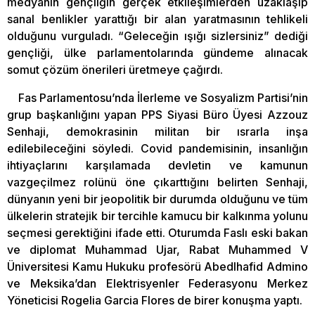
medyanın gençliğin gerçek etkileşimlerden uzaklaşıp
sanal benlikler yarattığı bir alan yaratmasının tehlikeli
olduğunu vurguladı. “Geleceğin ışığı sizlersiniz” dediği
gençliği, ülke parlamentolarında gündeme alınacak
somut çözüm önerileri üretmeye çağırdı.
Fas Parlamentosu’nda İlerleme ve Sosyalizm Partisi’nin
grup başkanlığını yapan PPS Siyasi Büro Üyesi Azzouz
Senhaji, demokrasinin militan bir ısrarla inşa
edilebileceğini söyledi. Covid pandemisinin, insanlığın
ihtiyaçlarını karşılamada devletin ve kamunun
vazgeçilmez rolünü öne çıkarttığını belirten Senhaji,
dünyanın yeni bir jeopolitik bir durumda olduğunu ve tüm
ülkelerin stratejik bir tercihle kamucu bir kalkınma yolunu
seçmesi gerektiğini ifade etti. Oturumda Faslı eski bakan
ve diplomat Muhammad Ujar, Rabat Muhammed V
Üniversitesi Kamu Hukuku profesörü Abedlhafid Admino
ve Meksika’dan Elektrisyenler Federasyonu Merkez
Yöneticisi Rogelia Garcia Flores de birer konuşma yaptı.