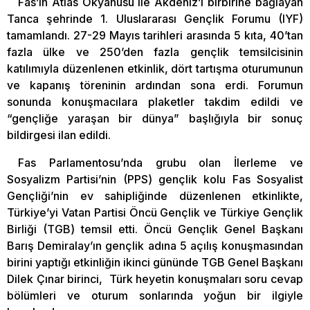
Fas’ın Atlas Okyanusu ile Akdeniz’i birbirine bağlayan
Tanca şehrinde 1. Uluslararası Gençlik Forumu (IYF)
tamamlandı. 27-29 Mayıs tarihleri arasında 5 kıta, 40’tan
fazla ülke ve 250’den fazla gençlik temsilcisinin
katılımıyla düzenlenen etkinlik, dört tartışma oturumunun
ve kapanış töreninin ardından sona erdi. Forumun
sonunda konuşmacılara plaketler takdim edildi ve
“gençliğe yaraşan bir dünya” başlığıyla bir sonuç
bildirgesi ilan edildi.
Fas Parlamentosu’nda grubu olan İlerleme ve
Sosyalizm Partisi’nin (PPS) gençlik kolu Fas Sosyalist
Gençliği’nin ev sahipliğinde düzenlenen etkinlikte,
Türkiye’yi Vatan Partisi Öncü Gençlik ve Türkiye Gençlik
Birliği (TGB) temsil etti. Öncü Gençlik Genel Başkanı
Barış Demiralay’ın gençlik adına 5 açılış konuşmasından
birini yaptığı etkinliğin ikinci gününde TGB Genel Başkanı
Dilek Çınar birinci, Türk heyetin konuşmaları soru cevap
bölümleri ve oturum sonlarında yoğun bir ilgiyle