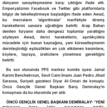
dünyanın sanayileşmesine karşı çıktığını ifade etti.
Emperyalizmin Facebook ve Twitter gibi platformlarla
bilgiyi de tekelleştirmeye başladığını ifade eden Awad,
bu mecraların ‘algoritmalar’ marifetiyle direniş
hareketlerini sansüre uğrattığını belirtti. Arap Baharı
denilen furyanın daha dengesiz toplumlar yarattığını
söyleyen Awad, ilerici hareketlerin, aşırılıkçılıkla
mücadele için bunun kaynağına, yani küreselleşmenin
derinleştirdiği eşitsizlikten en çok etkilenen kesimlere,
köylere, taşraya, üreticilere yönelmesi gerektiğini
belirtti.
Bu son oturumda PPS merkez komite üyesi Jamal
Karimi Benchekroun, Sevil Cami İmamı Juan Pedro Jihad
Saraosa, Suriyeli gazeteci Diyar Al-Omari de konuştu.
Öncü Gençlik Genel Başkanı Barış Demiralay’ın
konuşması da bu oturumda yer aldı.
ÖNCÜ GENÇLİK GENEL BAŞKANI DEMİRALAY: ‘YENİ