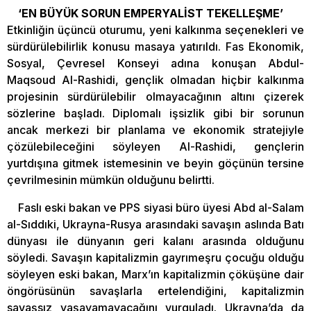
‘EN BÜYÜK SORUN EMPERYALİST TEKELLEŞME’
Etkinliğin üçüncü oturumu, yeni kalkınma seçenekleri ve
sürdürülebilirlik konusu masaya yatırıldı. Fas Ekonomik,
Sosyal, Çevresel Konseyi adına konuşan Abdul-
Maqsoud Al-Rashidi, gençlik olmadan hiçbir kalkınma
projesinin sürdürülebilir olmayacağının altını çizerek
sözlerine başladı. Diplomalı işsizlik gibi bir sorunun
ancak merkezi bir planlama ve ekonomik stratejiyle
çözülebileceğini söyleyen Al-Rashidi, gençlerin
yurtdışına gitmek istemesinin ve beyin göçünün tersine
çevrilmesinin mümkün olduğunu belirtti.
Faslı eski bakan ve PPS siyasi büro üyesi Abd al-Salam
al-Sıddıki, Ukrayna-Rusya arasındaki savaşın aslında Batı
dünyası ile dünyanın geri kalanı arasında olduğunu
söyledi. Savaşın kapitalizmin gayrımeşru çocuğu olduğu
söyleyen eski bakan, Marx’ın kapitalizmin çöküşüne dair
öngörüsünün savaşlarla ertelendiğini, kapitalizmin
savaşsız yaşayamayacağını vurguladı. Ukrayna’da da