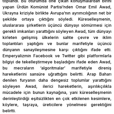
toplandı. Bu oturumda öne çıkan konuşmalardan birini
yapan Ürdün Komünist Partisi’nden Omar Emil Awad,
Ukrayna kriziyle birlikte Avrupa’nın ayrımcılığının net bir
şekilde ortaya çıktığını söyledi. Küreselleşmenin,
uluslararası şirketlerin üçüncü dünyayı sömürmesi için
gerekli imkanları yarattığını söyleyen Awad, tüm dünyayı
kirleten gelişmiş ülkelerin sahte çevre ve iklim
toplantıları yaptığını ve bunlar marifetiyle üçüncü
dünyanın sanayileşmesine karşı çıktığını ifade etti.
Emperyalizmin Facebook ve Twitter gibi platformlarla
bilgiyi de tekelleştirmeye başladığını ifade eden Awad,
bu mecraların ‘algoritmalar’ marifetiyle direniş
hareketlerini sansüre uğrattığını belirtti. Arap Baharı
denilen furyanın daha dengesiz toplumlar yarattığını
söyleyen Awad, ilerici hareketlerin, aşırılıkçılıkla
mücadele için bunun kaynağına, yani küreselleşmenin
derinleştirdiği eşitsizlikten en çok etkilenen kesimlere,
köylere, taşraya, üreticilere yönelmesi gerektiğini
belirtti.