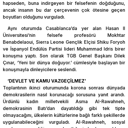
hapseden, buna indirgeyen bir felsefenin doğduğunu,
ancak insanın bu dar çerçevenin çok ötesine geçen
boyutları olduğunu vurguladı.
Aynı oturumda Casablanca’da yer alan Hasan II
Üniversitesi’nin felsefe profesörü Mokhtar
Benabdelaoui, Sierra Leone Gençlik Elçisi Shiku Foryoh
ve İspanyol Endülüs Partisi lideri Muhammad Idris birer
konuşma yaptı. Son olarak TGB Genel Başkanı Dilek
Çınar, ‘Yeni bir dünya doğuyor.’ cümlesiyle başlayan bir
konuşmayla dinleyicilere seslendi.
‘DEVLET VE KAMU VAZGEÇİLMEZ’
Toplantının ikinci oturumunda korona sonrası dünyada
demokrasilerin nasıl korunacağı sorusuna yanıt arandı.
Ürdünlü kadın milletvekili Asma Al-Rawahneh,
demokrasinin Batı’dan dayatıldığı gibi tek tipte
olmayacağını, ülkelerin kültürlerine bağlı farklı şekillerde
uygulanabileceğini vurguladı. Al-Rawahneh, sosyal