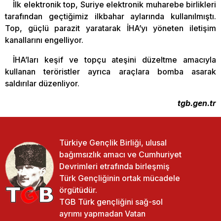
İlk elektronik top, Suriye elektronik muharebe birlikleri
tarafından geçtiğimiz ilkbahar aylarında kullanılmıştı.
Top, güçlü parazit yaratarak İHA’yı yöneten iletişim
kanallarını engelliyor.
İHA’ları keşif ve topçu ateşini düzeltme amacıyla
kullanan teröristler ayrıca araçlara bomba asarak
saldırılar düzenliyor.
tgb.gen.tr
Türkiye Gençlik Birliği, ulusal
bağımsızlık amacı ve Cumhuriyet
Devrimleri etrafında birleşmiş
Türk Gençliğinin ortak mücadele
örgütüdür.
TGB Türk gençliğini sağ-sol
ayrımı yapmadan Vatan