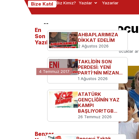
Biz Kimiz?
Yazılar
Yazarlar
Bize Katıl
Türk ve Rus çocu
En
AHBAPLARIMIZA
köprüsü
Son
DİKKAT EDELİM
Yazılanlar
2 Ağustos 2026
Ana Sayfa
Türkiye'den
Türk ve Rus çocuklar a
TAKLİDİN SON
PERDESİ: YENİ
4 Temmuz 2017
PARTİ’NİN MİZAN...
1 Ağustos 2026
ATATÜRK
GENÇLİĞİNİN YAZ
KAMPI
BAŞLIYOR!TGB...
26 Temmuz 2026
Benzer
Pençeyi Taktık,