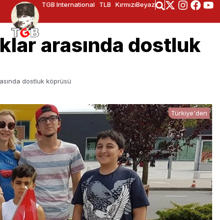
TGB International
TLB
KırmızıBeyaz
klar arasında dostluk
rasında dostluk köprüsü
Türkiye'den