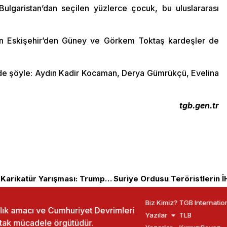
 Bulgaristan’dan seçilen yüzlerce çocuk, bu uluslararası
inen Eskişehir’den Güney ve Görkem Toktaş kardeşler de
de şöyle: Aydın Kadir Kocaman, Derya Gümrükçü, Evelina
tgb.gen.tr
İran’da ABD Başkanı’yla Dalga Geçen Karikatür Yarışması: Trumpizm
Biz Kimiz?
TGB Internatio
ızlık amacı ve Cumhuriyet Devrimleri
Yazılar
TLB
rtak mücadele örgütüdür.