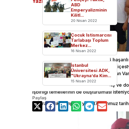
Yazılar
ABD
Emperyalizminin
Kilitl...
20 Nisan 2022
Çocuk Istismarcısı
Tarlabaşı Toplum
Merkez...
16 Nisan 2022
Türkiye’den 9 ilâ 17 yaşlarındaki 6 başarı
İstanbul
Uluslararası İşbirliği Ajansı (Rossotrudniçes
Üniversitesi ADK,
bir proje kapsamında Rosatom Okulu’nun Varna
"Ukrayna’da Kim...
15 Nisan 2022
Türk ve Rus çocuklar arasında barış ve d
işbirliği temellerinin de oluşturulması isteniyo
Paylaş
Yaratacılık Kampı bu yıl 3-17 Temmuz tarihl