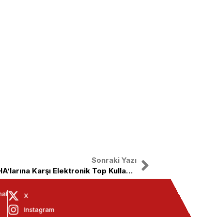
Sonraki Yazı
Suriye Ordusu Teröristlerin İHA’larına Karşı Elektronik Top Kullanacak
nal
X
Instagram