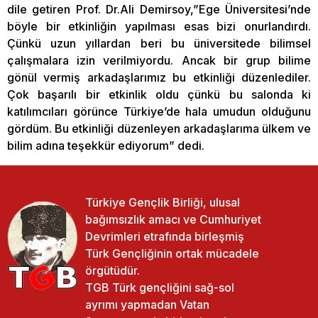
dile getiren Prof. Dr.Ali Demirsoy,”Ege Üniversitesi’nde
böyle bir etkinliğin yapılması esas bizi onurlandırdı.
Çünkü uzun yıllardan beri bu üniversitede bilimsel
çalışmalara izin verilmiyordu. Ancak bir grup bilime
gönül vermiş arkadaşlarımız bu etkinliği düzenlediler.
Çok başarılı bir etkinlik oldu çünkü bu salonda ki
katılımcıları görünce Türkiye’de hala umudun olduğunu
gördüm. Bu etkinliği düzenleyen arkadaşlarıma ülkem ve
bilim adına teşekkür ediyorum” dedi.
Türkiye Gençlik Birliği, ulusal
bağımsızlık amacı ve Cumhuriyet
Devrimleri etrafında birleşmiş
Türk Gençliğinin ortak mücadele
örgütüdür.
TGB Türk gençliğini sağ-sol
ayrımı yapmadan Vatan