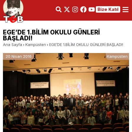
Bize Katıl
EGE’DE 1.BİLİM OKULU GÜNLERİ
BAŞLADI!
Ana Sayfa
Kampüsten
EGE’DE 1.BİLİM OKULU GÜNLERİ BAŞLADI!
20 Nisan 2016
Kampüsten