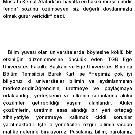
Mustafa Kemal Atatürk’ün ‘hayatta en hakiki mürşit ilimdir
fendir’ sözünü özümseyen siz değerli dostlarımızla
olmak gurur vericidir” dedi.
Bilim yuvası olan üniversitelerde böylesine köklü bir
etkinliğin düzenlemesine öncülük eden TGB Ege
Üniversitesi Fakülte Başkanı ve Ege Üniversitesi Biyoloji
Bölüm Temsilcisi Burak Kurt ise “Hepimiz çok iyi
biliyoruz ki üniversiteler bilimin ve aydınlanmanın
merkezleridir.Öğrencinin; üretmeye ve paylaşmaya
odaklandığı, yerleşkenin ve ülkenin sorunlarına akılcı
çözümler getirebildiği yaşam alanlarıdır. Akılcı
çözümlerin, üretimin esas alındığı bir yeri ortaçağ
zihniyetiyle yönetmeye kalkmak ciddi sorunlar
yaratmaktadır. İşte o yöneticileri özgür bilimin vicdan
mahkemelerine bırakıyoruz. Pusulamız bilim, parolamız