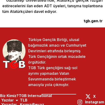
Gaziantep Üniversitesi’nde, Atatürkçü gençlik rüzgarı
estirecelerini ilan eden ADT üyeleri, tanışma toplantısına
tüm Atatürkçüleri davet ediyor.
tgb.gen.tr
Türkiye Gençlik Birliği, ulusal
bağımsızlık amacı ve Cumhuriyet
Devrimleri etrafında birleşmiş
Türk Gençliğinin ortak mücadele
örgütüdür.
TGB Türk gençliğini sağ-sol
ayrımı yapmadan Vatan
Savunmasında birleştirmek
amacıyla yola çıkmıştır.
Biz Kimiz?
TGB International
X
Yazılar
TLB
Instagram
Yazarlar
KırmızıBeyaz