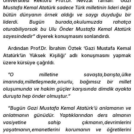
Üniversitesi Rektörü Prof.Dr. Nevzat Tarhan: “
Gazi
Mustafa Kemal Atatürk sadece Türk milletinin lideri değil
bütün dünyanın örnek aldığı ve saygı duyduğu bir
liderdi. Bugün burada,okulumuzda rahatça
oturabiliyorsak bu Ulu Önder Mustafa Kemal Atatürk
sayesindedir”
diyerek konuşmasını sonlandırdı.
Ardından Prof.Dr. İbrahim Öztek ‘Gazi Mustafa Kemal
Atatürk’ün Yüksek Kişiliği’ adlı konuşmasını yapmak
üzere kürsüye çağrıldı.
”O milletine savaşta,barışta,ülke
imarında,milletleşmede,onurlu, bağımsız bir millet
oluşumunda ve hakim güçler karşısında dimdik ayakta
duruşta hep önder olmuştur.”
”Bugün Gazi Mustafa Kemal Atatürk’ü anlamanın ve
anlatmanın günüdür. Yaptıklarından ders almanın
vasiyetine sahip çıkmanın,devrimlerini
yaşatmanın,emanetlerini korumanın ve öğretilerini