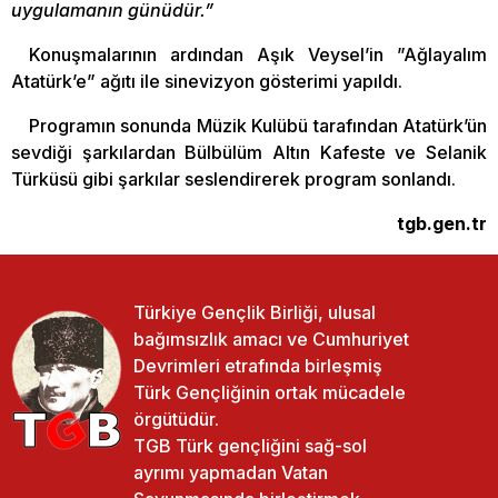
uygulamanın günüdür.”
Konuşmalarının ardından Aşık Veysel’in ”Ağlayalım
Atatürk’e” ağıtı ile sinevizyon gösterimi yapıldı.
Programın sonunda Müzik Kulübü tarafından Atatürk’ün
sevdiği şarkılardan Bülbülüm Altın Kafeste ve Selanik
Türküsü gibi şarkılar seslendirerek program sonlandı.
tgb.gen.tr
Türkiye Gençlik Birliği, ulusal
bağımsızlık amacı ve Cumhuriyet
Devrimleri etrafında birleşmiş
Türk Gençliğinin ortak mücadele
örgütüdür.
TGB Türk gençliğini sağ-sol
ayrımı yapmadan Vatan