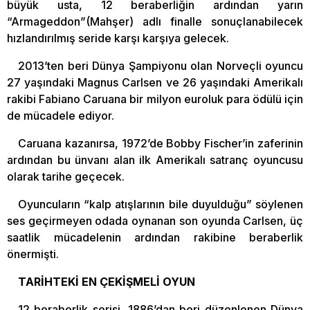
büyük usta, 12 beraberliğin ardından yarın
“Armageddon”(Mahşer) adlı finalle sonuçlanabilecek
hızlandırılmış seride karşı karşıya gelecek.
2013’ten beri Dünya Şampiyonu olan Norveçli oyuncu
27 yaşındaki Magnus Carlsen ve 26 yaşındaki Amerikalı
rakibi Fabiano Caruana bir milyon euroluk para ödülü için
de mücadele ediyor.
Caruana kazanırsa, 1972’de Bobby Fischer’in zaferinin
ardından bu ünvanı alan ilk Amerikalı satranç oyuncusu
olarak tarihe geçecek.
Oyuncuların “kalp atışlarının bile duyulduğu” söylenen
ses geçirmeyen odada oynanan son oyunda Carlsen, üç
saatlik mücadelenin ardından rakibine beraberlik
önermişti.
TARİHTEKİ EN ÇEKİŞMELİ OYUN
12 beraberlik serisi, 1886’dan beri düzenlenen Dünya