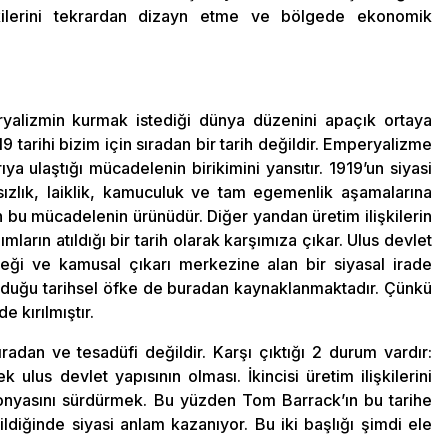
şkilerini tekrardan dizayn etme ve bölgede ekonomik
ryalizmin kurmak istediği dünya düzenini apaçık ortaya
 tarihi bizim için sıradan bir tarih değildir. Emperyalizme
ıya ulaştığı mücadelenin birikimini yansıtır. 1919’un siyasi
ızlık, laiklik, kamuculuk ve tam egemenlik aşamalarına
n bu mücadelenin ürünüdür. Diğer yandan üretim ilişkilerin
arın atıldığı bir tarih olarak karşımıza çıkar. Ulus devlet
eği ve kamusal çıkarı merkezine alan bir siyasal irade
yduğu tarihsel öfke de buradan kaynaklanmaktadır. Çünkü
e kırılmıştır.
adan ve tesadüfi değildir. Karşı çıktığı 2 durum vardır:
ulus devlet yapısının olması. İkincisi üretim ilişkilerini
yasını sürdürmek. Bu yüzden Tom Barrack’ın bu tarihe
diğinde siyasi anlam kazanıyor. Bu iki başlığı şimdi ele