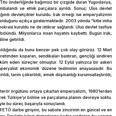
. Tito önderliğinde bağımsız bir çizgide duran Yugoslavya,
alandı ve etnik parçalara ayrıldı. Sonuç: Ulus devlet
ğımlı devletçikler kuruldu. Irak örneği ise emperyalizmin
i olduğunu açıkça göstermektedir. 2003 yılında “kitle imha
emokrasi kuruldu ne de istikrar sağlandı. Ulus devlet tasfiye
bölündü. Milyonlarca insan hayatını kaybetti. Bugün Irak,
ine getirildi.
akıldığında da buna benzer pek çok olay görürüz. 12 Mart
üretimden koparan, sendikaları bastıran, gençliği sindiren
m eden süreçler olmuştur. 12 Eylül yalnızca bir askeri
peryalist ekonomik düzene tesliminin anayasasıdır. Bu
rildi, tarım çökertildi, emek düşmanlığı kurumsallaştırıldı,
K terör örgütünü ortaya çıkartan emperyalizm, 1980’lerden
lerek Türkiye’yi bölme ve parçalama planını devreye soktu.
iyle bu süreç başarıyla sonuçlandı.
FETÖ darbe girişimi, bu sabote zincirinin en güncel ve en
yor. Devletin kılcal damarlarına kadar sızdırılan bu yapının