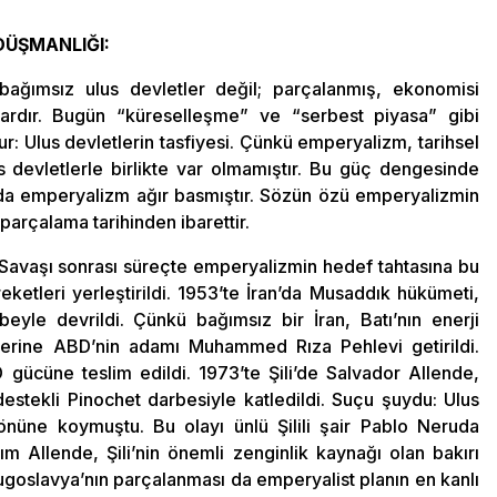
DÜŞMANLIĞI:
ağımsız ulus devletler değil; parçalanmış, ekonomisi
ılardır. Bugün “küreselleşme” ve “serbest piyasa” gibi
r: Ulus devletlerin tasfiyesi. Çünkü emperyalizm, tarihsel
 devletlerle birlikte var olmamıştır. Bu güç dengesinde
a emperyalizm ağır basmıştır. Sözün özü emperyalizmin
parçalama tarihinden ibarettir.
a Savaşı sonrası süreçte emperyalizmin hedef tahtasına bu
eketleri yerleştirildi. 1953’te İran’da Musaddık hükümeti,
rbeyle devrildi. Çünkü bağımsız bir İran, Batı’nın enerji
erine ABD’nin adamı Muhammed Rıza Pehlevi getirildi.
 gücüne teslim edildi. 1973’te Şili’de Salvador Allende,
estekli Pinochet darbesiyle katledildi. Suçu şuydu: Ulus
önüne koymuştu. Bu olayı ünlü Şilili şair Pablo Neruda
m Allende, Şili’nin önemli zenginlik kaynağı olan bakırı
n Yugoslavya’nın parçalanması da emperyalist planın en kanlı