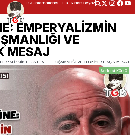
TGB International
TLB
KırmızıBeyaz
NE: EMPERYALİZMİN
ÜŞMANLIĞI VE
K MESAJ
MPERYALİZMİN ULUS DEVLET DÜŞMANLIĞI VE TÜRKİYE’YE AÇIK MESAJ
Serbest Kürsü