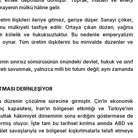
mayenin mülkü hâline gelir.
etim ilişkileri ileriye gitmez, geriye düşer. Sanayi çöker,
 kamu mülkiyeti tasfiye edilir. Ortaya çıkan düzen; yağma
ern kölelik ve hukuksuzluktur. Bu nedenle emperyalizm
 rol oynar. Tüm üretim ilişkilerini bu minvalde düzenler ve
nin sınırsız sömürüsünün önündeki devlet, hukuk ve sınıf
leti savunmak, yalnızca milli bir tutum değil; aynı zamanda
TMASI DERİNLEŞİYOR
 düzenin çözülme sürecine girmiştir. Çin’in ekonomik
nç kapasitesi, İran’ın bölgesel etkinliği ve Türkiye’nin
 mutlak hâkimiyet döneminin sona erdiğini göstermese de
termiş oluyor. İşte tam bu tarihsel kırılma anında ABD ve
kâlet savaşlarıyla ve bölgesel kışkırtmalarla telafi etmeye