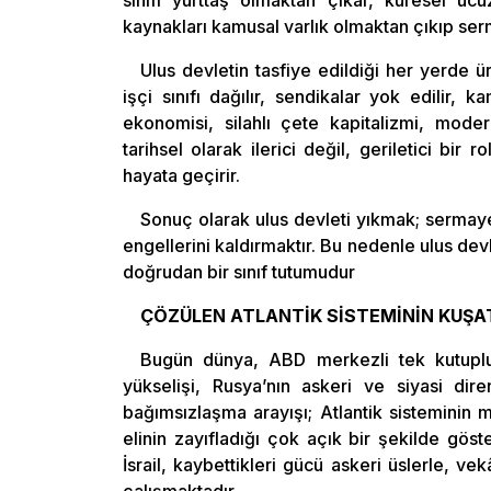
kaynakları kamusal varlık olmaktan çıkıp ser
Ulus devletin tasfiye edildiği her yerde ür
işçi sınıfı dağılır, sendikalar yok edilir,
ekonomisi, silahlı çete kapitalizmi, mod
tarihsel olarak ilerici değil, geriletici bir
hayata geçirir.
Sonuç olarak ulus devleti yıkmak; sermaye
engellerini kaldırmaktır. Bu nedenle ulus dev
doğrudan bir sınıf tutumudur
ÇÖZÜLEN ATLANTİK SİSTEMİNİN KUŞA
Bugün dünya, ABD merkezli tek kutuplu
yükselişi, Rusya’nın askeri ve siyasi dire
bağımsızlaşma arayışı; Atlantik sisteminin
elinin zayıfladığı çok açık bir şekilde gös
İsrail, kaybettikleri gücü askeri üslerle, ve
çalışmaktadır.