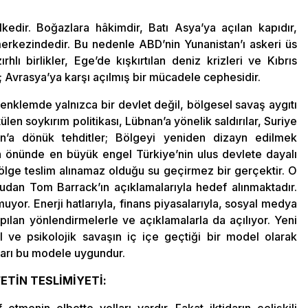
kedir. Boğazlara hâkimdir, Batı Asya’ya açılan kapıdır,
merkezindedir. Bu nedenle ABD’nin Yunanistan’ı askeri üs
lı birlikler, Ege’de kışkırtılan deniz krizleri ve Kıbrıs
; Avrasya’ya karşı açılmış bir mücadele cephesidir.
u denklemde yalnızca bir devlet değil, bölgesel savaş aygıtı
ülen soykırım politikası, Lübnan’a yönelik saldırılar, Suriye
an’a dönük tehditler; Bölgeyi yeniden dizayn edilmek
n önünde en büyük engel Türkiye’nin ulus devlete dayalı
ölge teslim alınamaz olduğu su geçirmez bir gerçektir. O
rudan Tom Barrack’ın açıklamalarıyla hedef alınmaktadır.
yor. Enerji hatlarıyla, finans piyasalarıyla, sosyal medya
pılan yönlendirmelerle ve açıklamalarla da açılıyor. Yeni
 ve psikolojik savaşın iç içe geçtiği bir model olarak
ları bu modele uygundur.
ETİN TESLİMİYETİ:
etmenin elbette yolları vardır. Fakat iktidarın çelişkili