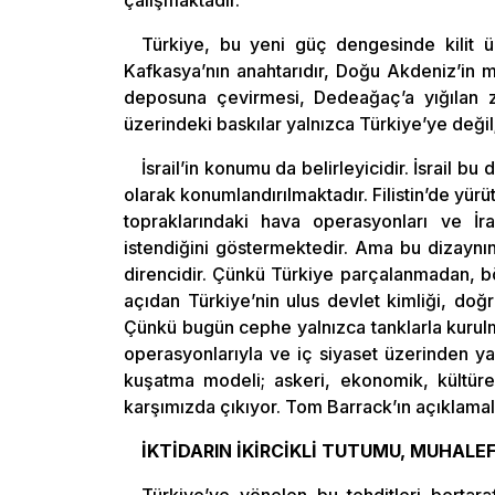
Türkiye, bu yeni güç dengesinde kilit ül
Kafkasya’nın anahtarıdır, Doğu Akdeniz’in 
deposuna çevirmesi, Dedeağaç’a yığılan zırh
üzerindeki baskılar yalnızca Türkiye’ye değil
İsrail’in konumu da belirleyicidir. İsrail b
olarak konumlandırılmaktadır. Filistin’de yürüt
topraklarındaki hava operasyonları ve İr
istendiğini göstermektedir. Ama bu dizaynı
direncidir. Çünkü Türkiye parçalanmadan, b
açıdan Türkiye’nin ulus devlet kimliği, doğ
Çünkü bugün cephe yalnızca tanklarla kurulmu
operasyonlarıyla ve iç siyaset üzerinden ya
kuşatma modeli; askeri, ekonomik, kültürel
karşımızda çıkıyor. Tom Barrack’ın açıklama
İKTİDARIN İKİRCİKLİ TUTUMU, MUHALEF
Türkiye’ye yönelen bu tehditleri bertaraf 