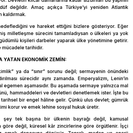
üf değildir. Amaç açıkça Türkiye’yi yeniden Atlantik
n kaldırmak.
eflediğini ve hareket ettiğini bizlere gösteriyor. Eğer
miş milletleşme sürecini tamamladıysan o ülkeleri ya yok
güdümlü kişileri darbeler yaparak ülke yönetimine getirir.
 mücadele tarihidir.
DA YATAN EKONOMİK ZEMİN:
imlik” ya da “sınır” sorunu değil; sermayenin önündeki
dırılması sürecidir aynı zamanda. Emperyalizm, Lenin’in
pital egemen aşamasıdır. Bu aşamada sermaye yalnızca mal
nü, hammaddeleri ve devletleri denetlemek ister. İşte bu
tarihsel bir engel hâline gelir. Çünkü ulus devlet; gümrük
timi korur ve emek lehine sosyal hukuk üretir.
an şey tek başına bir ülkenin bayrağı değil, kamusal
a göre değil, küresel kâr zincirlerine göre örgütlenir. İşçi
ucuz emek deposuna dönüşür. Toprak, maden ve enerji