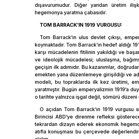
dışavurumudur. Diğer yandan üretim ili
hegemonya yaratma çabasıdır.
TOM BARRACK’IN 1919 VURGUSU:
Tom Barrack’ın ulus devlet çıkışı, empe
koymaktadır. Tom Barrack’ın hedef aldığı 1919
karşı mücadelenin fitilinin yakıldığı ve başar
ve ideolojik mücadelesi; uluslaşma, bağıms
geçişin ilk adımıdır. Bu kazanımlar, doğruda
emekten yana düzenlemeye girişildiği ve adıml
modeli, bu topraklarda ilk kez üretimi, em
yaratmıştır. Bugün emperyalizmin 1919’a du
o tarihte yalnızca işgal değil, sömürü düzeni d
O açıdan Tom Barrack’ın 1919 vurgusu sır
Birincisi ABD’ye direnme refleksi gösterecek 
tekrardan dizayn ederek ekonomik hegemon
atıfla konuşması bu çerçevede değerlendiril
alalım.