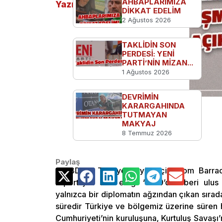
AHBAPLARIMIZA
Yazılar
DİKKAT EDELİM
2 Ağustos 2026
TAKLİDİN SON
PERDESİ: YENİ
PARTİ’NİN MİZAN...
1 Ağustos 2026
DEVRİMİN
KARARGAHINDA
TUTMAYAN
Hasan Almışlar
MAKYAJ
Genel Sekreter Yardımcısı
8 Temmuz 2026
Paylaş
ABD’nin Türkiye Büyükelçisi Tom Barrac
röportajda sarf ettiği “1919’dan beri ulus
yalnızca bir diplomatın ağzından çıkan sırad
süredir Türkiye ve bölgemiz üzerine süren h
Cumhuriyeti’nin kuruluşuna, Kurtuluş Savaşı’