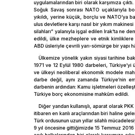
uygulamalarından biri olarak karşımıza çıktı
Soğuk Savaş sonrası NATO uçaklarıyla bomb
yıkıldı, yerine küçük, borçlu ve NATO’ya ba
ulus devletlere karşı nasıl bir yıkım makines
silahları” yalanıyla işgal edilen Irak’ta ne d
edildi, ülke mezheplere ve etnik kimliklere 
ABD üsleriyle çevrili yarı-sömürge bir yapı hâl
Ülkemize yönelik yakın siyasi tarihine b
1971 ve 12 Eylül 1980 darbeleri, Türkiye’yi 
ve ülkeyi neoliberal ekonomik modele mahkû
darbe değil, aynı zamanda Türkiye’nin em
darbenin ardından: Kamu işletmeleri özelleşti
Türkiye borç ekonomisine mahkûm edildi.
Diğer yandan kullanışlı, aparat olarak PK
itibaren en kanlı araçlarından biri haline ge
Türk ordusunun uzun yıllar silahlı mücadeles
9 yıl öncesine gittiğimizde 15 Temmuz 2016 
açık halkalarından biri olarak karşımıza çıkı