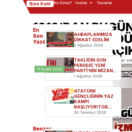
Biz Kimiz?
Yazılar
Yazarlar
Bize Katıl
1919’DAN BUGÜ
En
ULUS DEVLET D
AHBAPLARIMIZA
Son
DİKKAT EDELİM
Yazılanlar
2 Ağustos 2026
TÜRKİYE’YE AÇI
TAKLİDİN SON
Ana Sayfa
Serbest Kürsü
1919’DAN BUGÜNE: E
PERDESİ: YENİ
11 Aralık 2025
PARTİ’NİN MİZAN...
1 Ağustos 2026
ATATÜRK
GENÇLİĞİNİN YAZ
KAMPI
BAŞLIYOR!TGB...
26 Temmuz 2026
Benzer