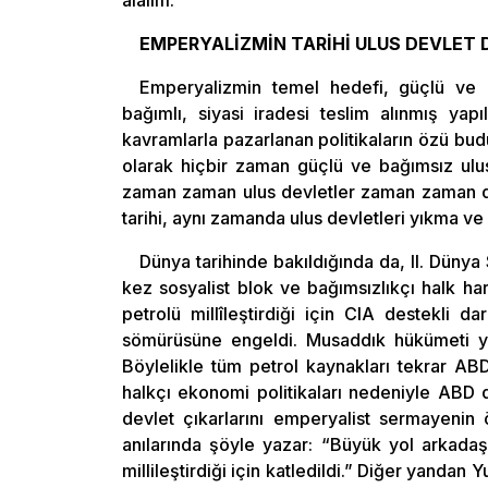
EMPERYALİZMİN TARİHİ ULUS DEVLET 
Emperyalizmin temel hedefi, güçlü ve b
bağımlı, siyasi iradesi teslim alınmış yap
kavramlarla pazarlanan politikaların özü budu
olarak hiçbir zaman güçlü ve bağımsız ulus
zaman zaman ulus devletler zaman zaman d
tarihi, aynı zamanda ulus devletleri yıkma ve 
Dünya tarihinde bakıldığında da, II. Düny
kez sosyalist blok ve bağımsızlıkçı halk har
petrolü millîleştirdiği için CIA destekli da
sömürüsüne engeldi. Musaddık hükümeti y
Böylelikle tüm petrol kaynakları tekrar ABD
halkçı ekonomi politikaları nedeniyle ABD d
devlet çıkarlarını emperyalist sermayenin 
anılarında şöyle yazar: “Büyük yol arkadaşı
millileştirdiği için katledildi.” Diğer yanda