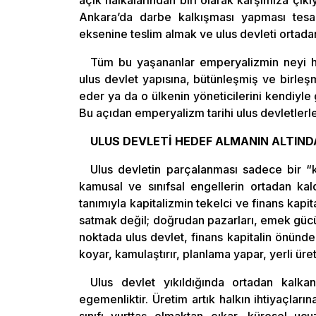
Ankara’da darbe kalkışması yapması tesad
eksenine teslim almak ve ulus devleti ortada
Tüm bu yaşananlar emperyalizmin neyi hed
ulus devlet yapısına, bütünleşmiş ve birleş
eder ya da o ülkenin yöneticilerini kendiyle 
Bu açıdan emperyalizm tarihi ulus devletlerle
ULUS DEVLETİ HEDEF ALMANIN ALTIN
Ulus devletin parçalanması sadece bir “k
kamusal ve sınıfsal engellerin ortadan kal
tanımıyla kapitalizmin tekelci ve finans ka
satmak değil; doğrudan pazarları, emek gücü
noktada ulus devlet, finans kapitalin önünde 
koyar, kamulaştırır, planlama yapar, yerli üre
Ulus devlet yıkıldığında ortadan kalk
egemenliktir. Üretim artık halkın ihtiyaçların
sınıfı yurttaş olmaktan çıkar, küresel 