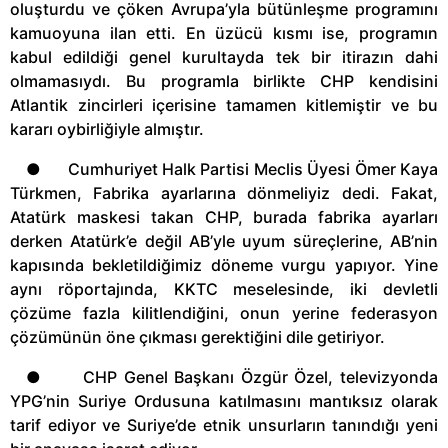
oluşturdu ve çöken Avrupa’yla bütünleşme programını
kamuoyuna ilan etti. En üzücü kısmı ise, programın
kabul edildiği genel kurultayda tek bir itirazın dahi
olmamasıydı. Bu programla birlikte CHP kendisini
Atlantik zincirleri içerisine tamamen kitlemiştir ve bu
kararı oybirliğiyle almıştır.
● Cumhuriyet Halk Partisi Meclis Üyesi Ömer Kaya
Türkmen, Fabrika ayarlarına dönmeliyiz dedi. Fakat,
Atatürk maskesi takan CHP, burada fabrika ayarları
derken Atatürk’e değil AB’yle uyum süreçlerine, AB’nin
kapısında bekletildiğimiz döneme vurgu yapıyor. Yine
aynı röportajında, KKTC meselesinde, iki devletli
çözüme fazla kilitlendiğini, onun yerine federasyon
çözümünün öne çıkması gerektiğini dile getiriyor.
● CHP Genel Başkanı Özgür Özel, televizyonda
YPG’nin Suriye Ordusuna katılmasını mantıksız olarak
tarif ediyor ve Suriye’de etnik unsurların tanındığı yeni