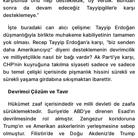
karşısında onu hep destekledik, oy verdik. Bundan
sonra da devam edeceğiz Tayyipgiller’e karşı
desteklemeye.”
İşte buradaki can alıcı çelişme: Tayyip Erdoğan
düşmanlığıyla birlikte muhakeme kabiliyetinin tamamen
yok olması. Recep Tayyip Erdoğan’a karşı, “biz senden
daha Amerikancıyız” diyeni desteklemenin devrimcilik
ve milliyetçilikle nasıl bir bağı vardır? Ak Parti’ye karşı,
CHP’nin kuyruğuna takılma siyaseti sadece ve sadece
bu temel çelişki içerisinde pişmanlık hissini sürekli ve
sürekli yaşama girdabına sıkışmaktan ibarettir.
Devrimci Çözüm ve Tavır
Hükümet zaaf içerisindedir ve milli devleti de zaafa
sürüklemektedir. Suriye’de ABD’ye direnen Esad’ın
devrilmesinde rol almıştır. Zengezur koridoruna
Trump’ın ve Amerikan askerlerinin yerleşmesine sebep
olmuştur. Filistin’de ve Doğu Akdeniz’de Trump