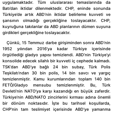
uygulamaktadır. Tüm uluslararası temaslarında da
Batı’dan iktidar dilenmektedir. CHP, eninde sonunda
Türkiye’de artık ABD’nin iktidar belirleme kuvveti ve
şansının olmadığı gerçekliğine toslayacaktır. CHP,
kuyruğuna takılanlar da ABD planlarının dümen suyuna
girdikleri gerçekliğine toslayacaktır.
Çünkü, 15 Temmuz darbe girişiminden sonra ABD’nin
1952 yılından 2016’ya kadar Türkiye içerisinde
örgütlediği gladyo yapısı temizlendi. ABD’nin Türkiye’yi
konsolide edecek silahlı bir kuvveti iç cephede kalmadı.
TSK’dan ABD’ye bağlı 24 bin subay, Türk Polis
Teşkilatı’ndan 30 bin polis, 14 bin savcı ve yargıç
temizlenmiştir. Kamu kurumlarından toplam 140 bin
FETÖ/Gladyo mensubu temizlenmiştir. Bu, Türk
Devleti’nin NATO’ya karşı kazandığı en büyük zaferdir.
Türkiye’nin ABD/NATO zincirlerini kırması adına önemli
bir dönüm noktasıdır. İşte bu tarihsel koşullarda,
CHP’nin tam teslimiyet içerisinde ABD’ye yamanma