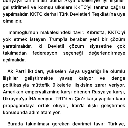
dünyaya tanıtılması adına Asya ülkeleriyle iyi ilişkiler
geliştirilmeli ve komşu ülkelere KKTC’yi tanıma çağrısı
yapılmalıdır. KKTC derhal Türk Devletleri Teşkilatı’na üye
olmalıdır.
İmamoğlu’nun makalesindeki tavır: Kıbrıs’ta, KKTC’yi
yok etmek isteyen Trump’la beraber yeni bir çözüm
yaratılmalıdır. İki Devletli çözüm siyasetine çok
takılmadan federasyon seçeneği değerlendirmeye
açılmalıdır.
Ak Parti iktidarı, yükselen Asya uygarlığı ile olumlu
ilişkiler geliştirmekte yavaş kalıyor ve denge
politikasıyla müttefik ülkelerle ilişkisine zarar veriyor.
Amerikan emperyalizmine karşı direnen Rusya’ya karşı,
Ukrayna’ya İHA veriyor. TRT’den Çin’e karşı yapılan kara
propagandaya ortak oluyor, İran’la ilişki geliştirmek
konusunda adım atamıyor.
Burada takınılması gereken devrimci tavır: Türkiye,