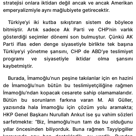
stratejisi onlara iktidarı değil ancak ve ancak Amerikan
emperyalizmiyle aynı mağlubiyete getirecektir.
Türkiye’yi iki kutba sıkıştıran sistem de böylece
bitmiştir. Artık sadece Ak Parti ve CHP’nin varlık
gösterdiği seçimler dönemi son bulmuştur. Çünkü AK
Parti iflas eden denge siyasetiyle birlikte tek başına
Türkiye’yi yönetme şansını, CHP de ABD’ye teslimiyet
programı ve siyasetiyle iktidar olma şansını
kaybetmiştir.
Burada, İmamoğlu’nun peşine takılanlar için en hazini
de İmamoğlu’nun bütün bu teslimiyetçiliğine rağmen
İmamoğlu’ndan kopacak cesarete sahip olamamalarıdır.
Bütün bu sorunların farkına varan M. Ali Güller,
yazısında hala İmamoğlu için çözüm yolu aramakta;
HKP Genel Başkanı Nurullah Ankut ise şu vahim sözleri
sarfetmekte: “Biz, İmamoğlu’nun tam da bu olduğunu
yıllar öncesinden biliyorduk. Buna rağmen Tayyipgiller