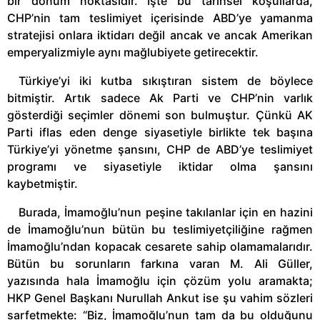
bir dönüm noktasıdır. İşte bu tarihsel koşullarda,
CHP’nin tam teslimiyet içerisinde ABD’ye yamanma
stratejisi onlara iktidarı değil ancak ve ancak Amerikan
emperyalizmiyle aynı mağlubiyete getirecektir.
Türkiye’yi iki kutba sıkıştıran sistem de böylece
bitmiştir. Artık sadece Ak Parti ve CHP’nin varlık
gösterdiği seçimler dönemi son bulmuştur. Çünkü AK
Parti iflas eden denge siyasetiyle birlikte tek başına
Türkiye’yi yönetme şansını, CHP de ABD’ye teslimiyet
programı ve siyasetiyle iktidar olma şansını
kaybetmiştir.
Burada, İmamoğlu’nun peşine takılanlar için en hazini
de İmamoğlu’nun bütün bu teslimiyetçiliğine rağmen
İmamoğlu’ndan kopacak cesarete sahip olamamalarıdır.
Bütün bu sorunların farkına varan M. Ali Güller,
yazısında hala İmamoğlu için çözüm yolu aramakta;
HKP Genel Başkanı Nurullah Ankut ise şu vahim sözleri
sarfetmekte: “Biz, İmamoğlu’nun tam da bu olduğunu