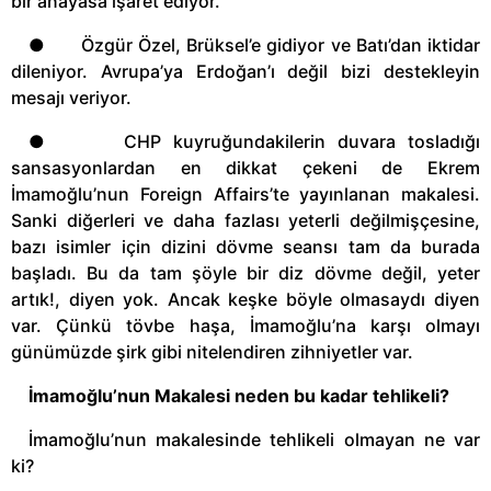
bir anayasa işaret ediyor.
● Özgür Özel, Brüksel’e gidiyor ve Batı’dan iktidar
dileniyor. Avrupa’ya Erdoğan’ı değil bizi destekleyin
mesajı veriyor.
● CHP kuyruğundakilerin duvara tosladığı
sansasyonlardan en dikkat çekeni de Ekrem
İmamoğlu’nun Foreign Affairs’te yayınlanan makalesi.
Sanki diğerleri ve daha fazlası yeterli değilmişçesine,
bazı isimler için dizini dövme seansı tam da burada
başladı. Bu da tam şöyle bir diz dövme değil, yeter
artık!, diyen yok. Ancak keşke böyle olmasaydı diyen
var. Çünkü tövbe haşa, İmamoğlu’na karşı olmayı
günümüzde şirk gibi nitelendiren zihniyetler var.
İmamoğlu’nun Makalesi neden bu kadar tehlikeli?
İmamoğlu’nun makalesinde tehlikeli olmayan ne var
ki?