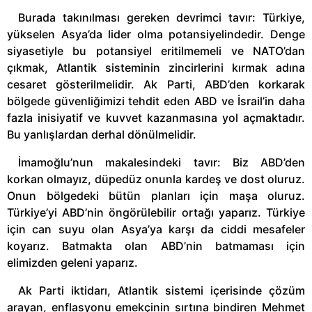
Burada takınılması gereken devrimci tavır: Türkiye,
yükselen Asya’da lider olma potansiyelindedir. Denge
siyasetiyle bu potansiyel eritilmemeli ve NATO’dan
çıkmak, Atlantik sisteminin zincirlerini kırmak adına
cesaret gösterilmelidir. Ak Parti, ABD’den korkarak
bölgede güvenliğimizi tehdit eden ABD ve İsrail’in daha
fazla inisiyatif ve kuvvet kazanmasına yol açmaktadır.
Bu yanlışlardan derhal dönülmelidir.
İmamoğlu’nun makalesindeki tavır: Biz ABD’den
korkan olmayız, düpedüz onunla kardeş ve dost oluruz.
Onun bölgedeki bütün planları için maşa oluruz.
Türkiye’yi ABD’nin öngörülebilir ortağı yaparız. Türkiye
için can suyu olan Asya’ya karşı da ciddi mesafeler
koyarız. Batmakta olan ABD’nin batmaması için
elimizden geleni yaparız.
Ak Parti iktidarı, Atlantik sistemi içerisinde çözüm
arayan, enflasyonu emekçinin sırtına bindiren Mehmet