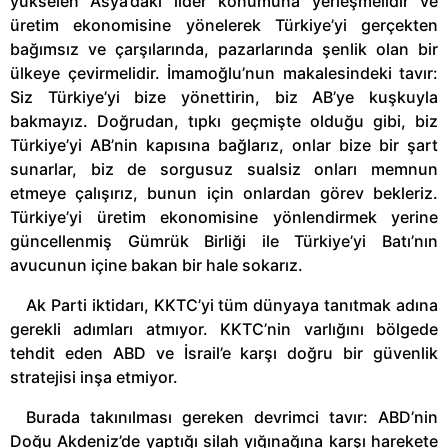
yükselen Asya’daki lider konumuna yerleşmelidir ve
üretim ekonomisine yönelerek Türkiye’yi gerçekten
bağımsız ve çarşılarında, pazarlarında şenlik olan bir
ülkeye çevirmelidir. İmamoğlu’nun makalesindeki tavır:
Siz Türkiye’yi bize yönettirin, biz AB’ye kuşkuyla
bakmayız. Doğrudan, tıpkı geçmişte olduğu gibi, biz
Türkiye’yi AB’nin kapısına bağlarız, onlar bize bir şart
sunarlar, biz de sorgusuz sualsiz onları memnun
etmeye çalışırız, bunun için onlardan görev bekleriz.
Türkiye’yi üretim ekonomisine yönlendirmek yerine
güncellenmiş Gümrük Birliği ile Türkiye’yi Batı’nın
avucunun içine bakan bir hale sokarız.
Ak Parti iktidarı, KKTC’yi tüm dünyaya tanıtmak adına
gerekli adımları atmıyor. KKTC’nin varlığını bölgede
tehdit eden ABD ve İsrail’e karşı doğru bir güvenlik
stratejisi inşa etmiyor.
Burada takınılması gereken devrimci tavır: ABD’nin
Doğu Akdeniz’de yaptığı silah yığınağına karşı harekete