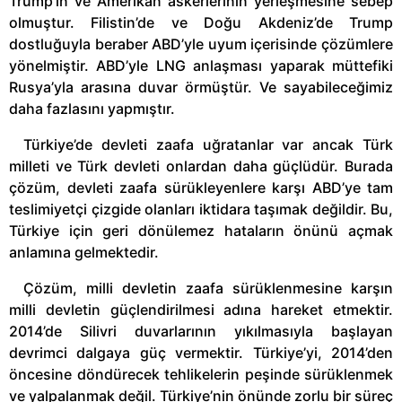
Trump’ın ve Amerikan askerlerinin yerleşmesine sebep
olmuştur. Filistin’de ve Doğu Akdeniz’de Trump
dostluğuyla beraber ABD’yle uyum içerisinde çözümlere
yönelmiştir. ABD’yle LNG anlaşması yaparak müttefiki
Rusya’yla arasına duvar örmüştür. Ve sayabileceğimiz
daha fazlasını yapmıştır.
Türkiye’de devleti zaafa uğratanlar var ancak Türk
milleti ve Türk devleti onlardan daha güçlüdür. Burada
çözüm, devleti zaafa sürükleyenlere karşı ABD’ye tam
teslimiyetçi çizgide olanları iktidara taşımak değildir. Bu,
Türkiye için geri dönülemez hataların önünü açmak
anlamına gelmektedir.
Çözüm, milli devletin zaafa sürüklenmesine karşın
milli devletin güçlendirilmesi adına hareket etmektir.
2014’de Silivri duvarlarının yıkılmasıyla başlayan
devrimci dalgaya güç vermektir. Türkiye’yi, 2014’den
öncesine döndürecek tehlikelerin peşinde sürüklenmek
ve yalpalanmak değil. Türkiye’nin önünde zorlu bir süreç