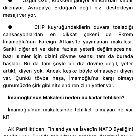
● Özgür Özel, Brüksel’e gidiyor ve Batı’dan iktidar
dileniyor. Avrupa’ya Erdoğan’ı değil bizi destekleyin
mesajı veriyor.
● CHP kuyruğundakilerin duvara tosladığı
sansasyonlardan en dikkat çekeni de Ekrem
İmamoğlu’nun Foreign Affairs’te yayınlanan makalesi.
Sanki diğerleri ve daha fazlası yeterli değilmişçesine,
bazı isimler için dizini dövme seansı tam da burada
başladı. Bu da tam şöyle bir diz dövme değil, yeter
artık!, diyen yok. Ancak keşke böyle olmasaydı diyen
var. Çünkü tövbe haşa, İmamoğlu’na karşı olmayı
günümüzde şirk gibi nitelendiren zihniyetler var.
İmamoğlu’nun Makalesi neden bu kadar tehlikeli?
İmamoğlu’nun makalesinde tehlikeli olmayan ne var
ki?
AK Parti iktidarı, Finlandiya ve İsveç’in NATO üyeliğini