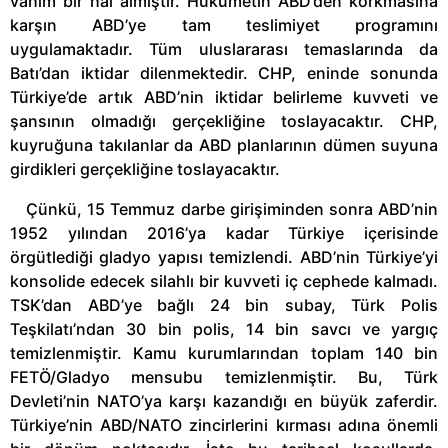
vahim bir hal almıştır. Hükümetin ABD’den korkmasına
karşın ABD’ye tam teslimiyet programını
uygulamaktadır. Tüm uluslararası temaslarında da
Batı’dan iktidar dilenmektedir. CHP, eninde sonunda
Türkiye’de artık ABD’nin iktidar belirleme kuvveti ve
şansının olmadığı gerçekliğine toslayacaktır. CHP,
kuyruğuna takılanlar da ABD planlarının dümen suyuna
girdikleri gerçekliğine toslayacaktır.
Çünkü, 15 Temmuz darbe girişiminden sonra ABD’nin
1952 yılından 2016’ya kadar Türkiye içerisinde
örgütlediği gladyo yapısı temizlendi. ABD’nin Türkiye’yi
konsolide edecek silahlı bir kuvveti iç cephede kalmadı.
TSK’dan ABD’ye bağlı 24 bin subay, Türk Polis
Teşkilatı’ndan 30 bin polis, 14 bin savcı ve yargıç
temizlenmiştir. Kamu kurumlarından toplam 140 bin
FETÖ/Gladyo mensubu temizlenmiştir. Bu, Türk
Devleti’nin NATO’ya karşı kazandığı en büyük zaferdir.
Türkiye’nin ABD/NATO zincirlerini kırması adına önemli