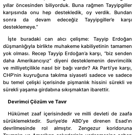
yıllar öncesinden biliyorduk. Buna rağmen Tayyipgiller
karşısında onu hep destekledik, oy verdik. Bundan
sonra da devam edeceğiz Tayyipgiller’e karşı
desteklemeye.”
İşte buradaki can alıcı çelişme: Tayyip Erdoğan
düşmanlığıyla birlikte muhakeme kabiliyetinin tamamen
yok olması. Recep Tayyip Erdoğan’a karşı, “biz senden
daha Amerikancıyız” diyeni desteklemenin devrimcilik
ve milliyetçilikle nasıl bir bağı vardır? Ak Parti’ye karşı,
CHP’nin kuyruğuna takılma siyaseti sadece ve sadece
bu temel çelişki içerisinde pişmanlık hissini sürekli ve
sürekli yaşama girdabına sıkışmaktan ibarettir.
Devrimci Çözüm ve Tavır
Hükümet zaaf içerisindedir ve milli devleti de zaafa
sürüklemektedir. Suriye’de ABD’ye direnen Esad’ın
devrilmesinde rol almıştır. Zengezur koridoruna