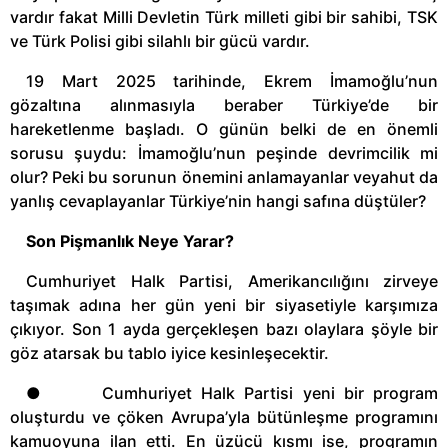
vardır fakat Milli Devletin Türk milleti gibi bir sahibi, TSK
ve Türk Polisi gibi silahlı bir gücü vardır.
19 Mart 2025 tarihinde, Ekrem İmamoğlu’nun
gözaltına alınmasıyla beraber Türkiye’de bir
hareketlenme başladı. O günün belki de en önemli
sorusu şuydu: İmamoğlu’nun peşinde devrimcilik mi
olur? Peki bu sorunun önemini anlamayanlar veyahut da
yanlış cevaplayanlar Türkiye’nin hangi safına düştüler?
Son Pişmanlık Neye Yarar?
Cumhuriyet Halk Partisi, Amerikancılığını zirveye
taşımak adına her gün yeni bir siyasetiyle karşımıza
çıkıyor. Son 1 ayda gerçekleşen bazı olaylara şöyle bir
göz atarsak bu tablo iyice kesinleşecektir.
● Cumhuriyet Halk Partisi yeni bir program
oluşturdu ve çöken Avrupa’yla bütünleşme programını
kamuoyuna ilan etti. En üzücü kısmı ise, programın