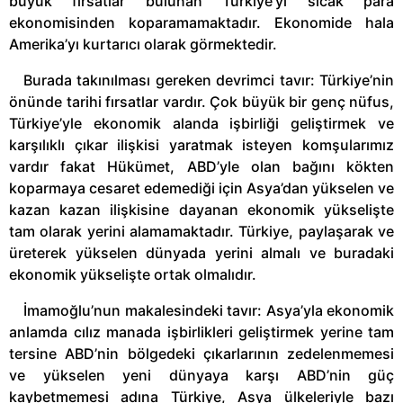
büyük fırsatlar bulunan Türkiye’yi sıcak para
ekonomisinden koparamamaktadır. Ekonomide hala
Amerika’yı kurtarıcı olarak görmektedir.
Burada takınılması gereken devrimci tavır: Türkiye’nin
önünde tarihi fırsatlar vardır. Çok büyük bir genç nüfus,
Türkiye’yle ekonomik alanda işbirliği geliştirmek ve
karşılıklı çıkar ilişkisi yaratmak isteyen komşularımız
vardır fakat Hükümet, ABD’yle olan bağını kökten
koparmaya cesaret edemediği için Asya’dan yükselen ve
kazan kazan ilişkisine dayanan ekonomik yükselişte
tam olarak yerini alamamaktadır. Türkiye, paylaşarak ve
üreterek yükselen dünyada yerini almalı ve buradaki
ekonomik yükselişte ortak olmalıdır.
İmamoğlu’nun makalesindeki tavır: Asya’yla ekonomik
anlamda cılız manada işbirlikleri geliştirmek yerine tam
tersine ABD’nin bölgedeki çıkarlarının zedelenmemesi
ve yükselen yeni dünyaya karşı ABD’nin güç
kaybetmemesi adına Türkiye, Asya ülkeleriyle bazı