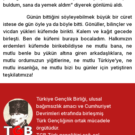
buldum, sana da yemek aldım” diyerek gönlümü aldı.
Günün bittiğini söyleyebilmek büyük bir cüret
istese de gün öyle ya da böyle bitti. Gönüller, bilinçler ve
vicdan yükleri küfemde birikti. Kalem ve kağıt gecede
birleşti. Ben de küfemi buraya bocaladım. Halkımızın
erdemleri küfemde birikebildiyse ne mutlu bana, ne
mutlu benle bu yükün altına giren arkadaşlıklara, ne
mutlu ordumuzun yiğitlerine, ne mutlu Türkiye’ye, ne
mutlu insanlığa, ne mutlu bizi bu günler için yetiştiren
teşkilatımıza!
Türkiye Gençlik Birliği, ulusal
bağımsızlık amacı ve Cumhuriyet
Devrimleri etrafında birleşmiş
Türk Gençliğinin ortak mücadele
örgütüdür.