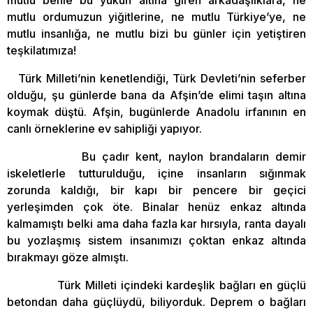
mutlu benle bu yükün altına giren arkadaşlıklara, ne
mutlu ordumuzun yiğitlerine, ne mutlu Türkiye’ye, ne
mutlu insanlığa, ne mutlu bizi bu günler için yetiştiren
teşkilatımıza!
Türk Milleti’nin kenetlendiği, Türk Devleti’nin seferber
olduğu, şu günlerde bana da Afşin’de elimi taşın altına
koymak düştü. Afşin, bugünlerde Anadolu irfanının en
canlı örneklerine ev sahipliği yapıyor.
Bu çadır kent, naylon brandaların demir
iskeletlerle tutturulduğu, içine insanların sığınmak
zorunda kaldığı, bir kapı bir pencere bir geçici
yerleşimden çok öte. Binalar henüz enkaz altında
kalmamıştı belki ama daha fazla kar hırsıyla, ranta dayalı
bu yozlaşmış sistem insanımızı çoktan enkaz altında
bırakmayı göze almıştı.
Türk Milleti içindeki kardeşlik bağları en güçlü
betondan daha güçlüydü, biliyorduk. Deprem o bağları