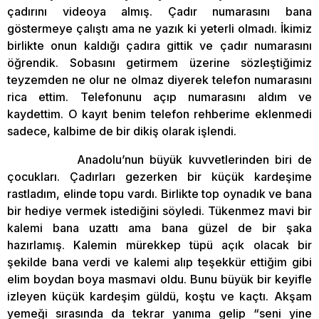
çadırını videoya almış. Çadır numarasını bana
göstermeye çalıştı ama ne yazık ki yeterli olmadı. İkimiz
birlikte onun kaldığı çadıra gittik ve çadır numarasını
öğrendik. Sobasını getirmem üzerine sözleştiğimiz
teyzemden ne olur ne olmaz diyerek telefon numarasını
rica ettim. Telefonunu açıp numarasını aldım ve
kaydettim. O kayıt benim telefon rehberime eklenmedi
sadece, kalbime de bir dikiş olarak işlendi.
Anadolu’nun büyük kuvvetlerinden biri de
çocukları. Çadırları gezerken bir küçük kardeşime
rastladım, elinde topu vardı. Birlikte top oynadık ve bana
bir hediye vermek istediğini söyledi. Tükenmez mavi bir
kalemi bana uzattı ama bana güzel de bir şaka
hazırlamış. Kalemin mürekkep tüpü açık olacak bir
şekilde bana verdi ve kalemi alıp teşekkür ettiğim gibi
elim boydan boya masmavi oldu. Bunu büyük bir keyifle
izleyen küçük kardeşim güldü, koştu ve kaçtı. Akşam
yemeği sırasında da tekrar yanıma gelip “seni yine