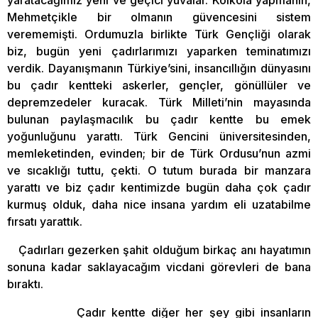
yaratacağımız yeni ve geçici yuvalar. Kolkola yapmanın,
Mehmetçikle bir olmanın güvencesini sistem
verememişti. Ordumuzla birlikte Türk Gençliği olarak
biz, bugün yeni çadırlarımızı yaparken teminatımızı
verdik. Dayanışmanın Türkiye’sini, insancıllığın dünyasını
bu çadır kentteki askerler, gençler, gönüllüler ve
depremzedeler kuracak. Türk Milleti’nin mayasında
bulunan paylaşmacılık bu çadır kentte bu emek
yoğunluğunu yarattı. Türk Gencini üniversitesinden,
memleketinden, evinden; bir de Türk Ordusu’nun azmi
ve sıcaklığı tuttu, çekti. O tutum burada bir manzara
yarattı ve biz çadır kentimizde bugün daha çok çadır
kurmuş olduk, daha nice insana yardım eli uzatabilme
fırsatı yarattık.
Çadırları gezerken şahit olduğum birkaç anı hayatımın
sonuna kadar saklayacağım vicdani görevleri de bana
bıraktı.
Çadır kentte diğer her şey gibi insanların