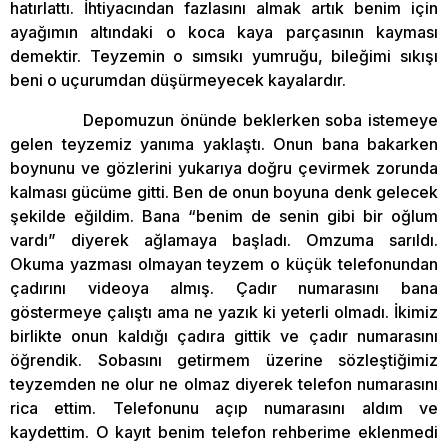
hatırlattı. İhtiyacından fazlasını almak artık benim için
ayağımın altındaki o koca kaya parçasının kayması
demektir. Teyzemin o sımsıkı yumruğu, bileğimi sıkışı
beni o uçurumdan düşürmeyecek kayalardır.
Depomuzun önünde beklerken soba istemeye
gelen teyzemiz yanıma yaklaştı. Onun bana bakarken
boynunu ve gözlerini yukarıya doğru çevirmek zorunda
kalması gücüme gitti. Ben de onun boyuna denk gelecek
şekilde eğildim. Bana “benim de senin gibi bir oğlum
vardı” diyerek ağlamaya başladı. Omzuma sarıldı.
Okuma yazması olmayan teyzem o küçük telefonundan
çadırını videoya almış. Çadır numarasını bana
göstermeye çalıştı ama ne yazık ki yeterli olmadı. İkimiz
birlikte onun kaldığı çadıra gittik ve çadır numarasını
öğrendik. Sobasını getirmem üzerine sözleştiğimiz
teyzemden ne olur ne olmaz diyerek telefon numarasını
rica ettim. Telefonunu açıp numarasını aldım ve
kaydettim. O kayıt benim telefon rehberime eklenmedi