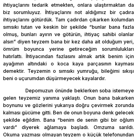
ihtiyaçlarını tedarik etmekten, onlara ulaştırmaktan da
biz sorumluyuz. İhtiyaçlarını not aldığımız bir çadıra
ihtiyaçlarını götürdük. Tam çadırdan çıkarken kolumdan
sımsıkı tutan ve keskin bir şekilde “bunlar bana fazla
olmuş, bunları ayırın ve götürün, ihtiyaç sahibi olanlar
alsın” diyen teyzem bana bir kez daha ait olduğum yeri,
ömrüm boyunca yerine getireceğim sorumlulukları
hatırlattı. İhtiyacından fazlasını almak artık benim için
ayağımın altındaki o koca kaya parçasının kayması
demektir. Teyzemin o sımsıkı yumruğu, bileğimi sıkışı
beni o uçurumdan düşürmeyecek kayalardır.
Depomuzun önünde beklerken soba istemeye
gelen teyzemiz yanıma yaklaştı. Onun bana bakarken
boynunu ve gözlerini yukarıya doğru çevirmek zorunda
kalması gücüme gitti. Ben de onun boyuna denk gelecek
şekilde eğildim. Bana “benim de senin gibi bir oğlum
vardı” diyerek ağlamaya başladı. Omzuma sarıldı.
Okuma yazması olmayan teyzem o küçük telefonundan