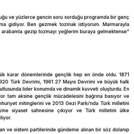
lduğu ve yüzlerce gencin soru sorduğu programda bir genç
ıma gidiyor. Ben gezmek tozmak istiyorum. Marmarayla
i arabamla gezip tozmayı yeğlerim buraya gelmektense”
üyük karar dönemlerinde gençlik hep en önde oldu. 1871
, 1920 Türk Devrimi, 1961 27 Mayıs Devrimi ve büyük halk
rultusunda lider konumda ve dinamik kuvveti oluşturdu. En
yor tam aksine gençlik mücadelesini bağrına basıyor ve
huriyet mitinglerini ve 2013 Gezi Parkı’nda Türk milletini
yine siyaset sahnesine çıkıyor ve Türk milletini ülke
liyor.
nan ve sistem partilerinde gündeme alınan bir söz dolanıp