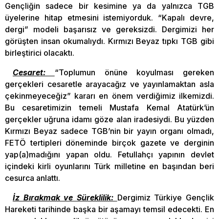
Gençliğin sadece bir kesimine ya da yalnızca TGB
üyelerine hitap etmesini istemiyorduk. “Kapalı devre,
dergi” modeli başarısız ve gereksizdi. Dergimizi her
görüşten insan okumalıydı. Kırmızı Beyaz tıpkı TGB gibi
birleştirici olacaktı.
Cesaret:
“Toplumun önüne koyulması gereken
gerçekleri cesaretle arayacağız ve yayınlamaktan asla
çekinmeyeceğiz” kararı en önem verdiğimiz ilkemizdi.
Bu cesaretimizin temeli Mustafa Kemal Atatürk’ün
gerçekler uğruna idamı göze alan iradesiydi. Bu yüzden
Kırmızı Beyaz sadece TGB’nin bir yayın organı olmadı,
FETÖ tertipleri döneminde birçok gazete ve derginin
yap(a)madığını yapan oldu. Fetullahçı yapının devlet
içindeki kirli oyunlarını Türk milletine en başından beri
cesurca anlattı.
İz Bırakmak ve Süreklilik:
Dergimiz Türkiye Gençlik
Hareketi tarihinde başka bir aşamayı temsil edecekti. En