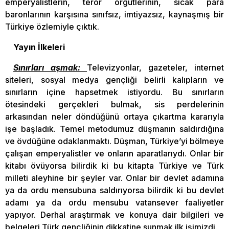
emperyalistlerin, terör örgütlerinin, sıcak para
baronlarının karşısına sınıfsız, imtiyazsız, kaynaşmış bir
Türkiye özlemiyle çıktık.
Yayın İlkeleri
Sınırları aşmak:
Televizyonlar, gazeteler, internet
siteleri, sosyal medya gençliği belirli kalıpların ve
sınırların içine hapsetmek istiyordu. Bu sınırların
ötesindeki gerçekleri bulmak, sis perdelerinin
arkasından neler döndüğünü ortaya çıkartma kararıyla
işe başladık. Temel metodumuz düşmanın saldırdığına
ve övdüğüne odaklanmaktı. Düşman, Türkiye’yi bölmeye
çalışan emperyalistler ve onların aparatlarıydı. Onlar bir
kitabı övüyorsa bilirdik ki bu kitapta Türkiye ve Türk
milleti aleyhine bir şeyler var. Onlar bir devlet adamına
ya da ordu mensubuna saldırıyorsa bilirdik ki bu devlet
adamı ya da ordu mensubu vatansever faaliyetler
yapıyor. Derhal araştırmak ve konuya dair bilgileri ve
belgeleri Türk gençliğinin dikkatine sunmak ilk işimizdi.