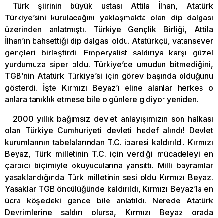
Türk şiirinin büyük ustası Attila İlhan, Atatürk
Türkiye’sini kurulacağını yaklaşmakta olan dip dalgası
üzerinden anlatmıştı. Türkiye Gençlik Birliği, Attila
İlhan’ın bahsettiği dip dalgası oldu. Atatürkçü, vatansever
gençleri birleştirdi. Emperyalist saldırıya karşı güzel
yurdumuza siper oldu. Türkiye’de umudun bitmediğini,
TGB’nin Atatürk Türkiye’si için görev başında olduğunu
gösterdi. İşte Kırmızı Beyaz’ı eline alanlar herkes o
anlara tanıklık etmese bile o günlere gidiyor yeniden.
2000 yıllık bağımsız devlet anlayışımızın son halkası
olan Türkiye Cumhuriyeti devleti hedef alındı! Devlet
kurumlarının tabelalarından T.C. ibaresi kaldırıldı. Kırmızı
Beyaz, Türk milletinin T.C. için verdiği mücadeleyi en
çarpıcı biçimiyle okuyucularına yansıttı. Milli bayramlar
yasaklandığında Türk milletinin sesi oldu Kırmızı Beyaz.
Yasaklar TGB öncülüğünde kaldırıldı, Kırmızı Beyaz’la en
ücra köşedeki gence bile anlatıldı. Nerede Atatürk
Devrimlerine saldırı olursa, Kırmızı Beyaz orada