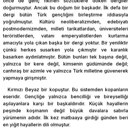
önce de genç fikirleri sözcüklere döken dergiler
doğurmuştur. Ancak bu doğum bir başkadır. İlk defa bir
dergi bütün Türk gençliğini birleştirme iddiasıyla
yoğrulmuştur. Kültürü neoliberalizmden, edebiyatı
postmodernizmden, milleti tarikatlardan, üniversiteleri
teröristlerden, vatanı emperyalistlerden kurtarma
amacıyla yola çıkan başka bir dergi yoktur. Bir yeniliktir
çünkü herkes susarken yola çıkmıştır ve karanlık
basarken aydınlatmıştır. Bütün bunları tek başına değil,
yalnızca bir kere değil, kimsenin güdümünde değil;
canhıraş bir azimle ve yalnızca Türk milletine güvenerek
yapmaya girişmiştir.
Kırmızı Beyaz bir kopuştur. Bu sistemden kopanların
eseridir. Gençliğe yalnızca bencilliği ve bireyselliği
aşılayanlara karşı bir başkaldırıdır. Küçük hayallerin
peşinde koşmanın değil büyük davalara sabırla
yürümenin adıdır. İlk kez matbaaya girdiği günden beri
en yiğit hayallerin dili olmuştur.