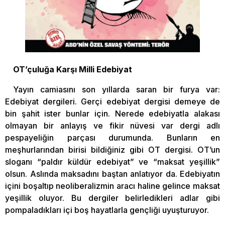
OT’çuluğa Karşı Milli Edebiyat
Yayın camiasını son yıllarda saran bir furya var:
Edebiyat dergileri. Gerçi edebiyat dergisi demeye de
bin şahit ister bunlar için. Nerede edebiyatla alakası
olmayan bir anlayış ve fikir nüvesi var dergi adlı
pespayeliğin parçası durumunda. Bunların en
meşhurlarından birisi bildiğiniz gibi OT dergisi. OT’un
sloganı “paldır küldür edebiyat” ve “maksat yeşillik”
olsun. Aslında maksadını baştan anlatıyor da. Edebiyatın
içini boşaltıp neoliberalizmin aracı haline gelince maksat
yeşillik oluyor. Bu dergiler belirledikleri adlar gibi
pompaladıkları içi boş hayatlarla gençliği uyuşturuyor.