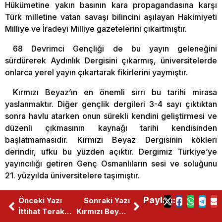
Hükümetine yakın basının kara propagandasına karşı
Türk milletine vatan savaşı bilincini aşılayan Hakimiyeti
Milliye ve İradeyi Milliye gazetelerini çıkartmıştır.
68 Devrimci Gençliği de bu yayın geleneğini
sürdürerek Aydınlık Dergisini çıkarmış, üniversitelerde
onlarca yerel yayın çıkartarak fikirlerini yaymıştır.
Kırmızı Beyaz’ın en önemli sırrı bu tarihi mirasa
yaslanmaktır. Diğer gençlik dergileri 3-4 sayı çıktıktan
sonra havlu atarken onun sürekli kendini geliştirmesi ve
düzenli çıkmasının kaynağı tarihi kendisinden
başlatmamasıdır. Kırmızı Beyaz Dergisinin kökleri
derindir, ufku bu yüzden açıktır. Dergimiz Türkiye’ye
yayıncılığı getiren Genç Osmanlıların sesi ve soluğunu
21. yüzyılda üniversitelere taşımıştır.
Bu mirasa sahip çıkmak, Hakimiyeti Milliye olmayı,
Paylaş:
Önceki Yazı
Sonraki Yazı
Tanin gibi söylemeyi, Meşveret gibi yazmayı
İttihat Terakki Ve Birinci Cihan Harbi
Kırmızı Beyaz Genelge
gerektiriyordu. 50. sayımızda gururla söylemeliyiz ki