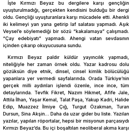
İşte Kırmızı Beyaz bu dergilere karşı gençliğin
uyuşturulmadığı, gerçekten kendisini bulduğu bir dergi
oldu. Gençliği uyuşturanlara karşı mücadele etti. Ahenkli
iki kelimeyi yan yana getirip laf salatası yapmadı. Aşık
Veysel’e söylemediği bir sözü “kakalamaya” çalışmadı.
“Çay edebiyatı” yapmadı. Ahengi vatan sevdasının
içinden çıkarıp okuyucusuna sundu.
Kırmızı Beyaz paldır küldür yayıncılık yapmadı,
niteliğiyle her zaman örnek oldu. Yazar kadrosu dolu
gözüksün diye etnik, dinsel, cinsel kimlik bölücülüğü
yapanlara yer vermedi sayfalarında. Orada Türkiye’nin
gerçek milli aydınları işlendi özenle, ince ince, tüm
detaylarında. Tevfik Fikret, Nazım Hikmet, Afife Jale,
Attila İlhan, Yaşar Kemal, Talat Paşa, Yakup Kadri, Halide
Edip, Muazzez İlmiye Çığ, Turgut Özakman, Turan
Dursun, Sina Akşin… Daha da uzar gider bu liste. Yazılan
yazılar, yapılan röportalar, hepsi bir misyonun parçasıydı
Kırmızı Beyaz’da. Bu içi boşaltılan neoliberal akıma karşı