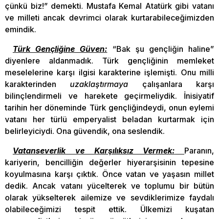
çünkü biz!” demekti. Mustafa Kemal Atatürk gibi vatanı
ve milleti ancak devrimci olarak kurtarabileceğimizden
emindik.
Türk Gençliğine Güven:
“Bak şu gençliğin haline”
diyenlere aldanmadık. Türk gençliğinin memleket
meselelerine karşı ilgisi karakterine işlemişti. Onu milli
karakterinden
uzaklaştırmaya
çalışanlara karşı
bilinçlendirmeli ve harekete geçirmeliydik. İnisiyatif
tarihin her döneminde Türk gençliğindeydi, onun eylemi
vatanı her türlü emperyalist beladan kurtarmak için
belirleyiciydi. Ona güvendik, ona seslendik.
Vatanseverlik ve Karşılıksız Vermek:
Paranın,
kariyerin, bencilliğin değerler hiyerarşisinin tepesine
koyulmasına karşı çıktık. Önce vatan ve yaşasın millet
dedik. Ancak vatanı yücelterek ve toplumu bir bütün
olarak yükselterek ailemize ve sevdiklerimize faydalı
olabileceğimizi tespit ettik. Ülkemizi kuşatan