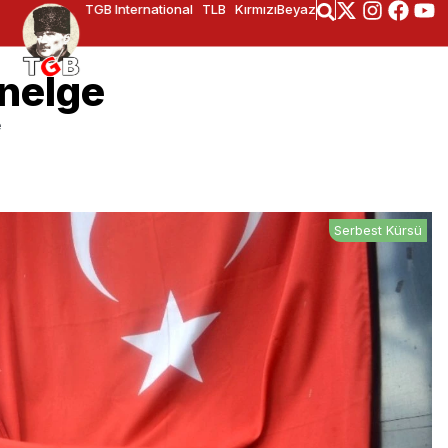
TGB International
TLB
KırmızıBeyaz
nelge
e
Serbest Kürsü