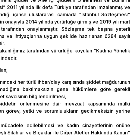
nelik Şiddet ve Aile İçi Şiddetin Önlenmesi ve Bunlarla
 2011 yılında ilk defa Türkiye tarafından imzalanmış ve
ndığı içinse uluslararası camiada “İstanbul Sözleşmesi”
nin onayıyla 2014 yılında yürürlüğe girmiş ve 2019 yılı mart
 tarafından onaylanmıştır. Sözleşme tek başına yeterli
ına ve ihtiyaçlarına uygun şekilde hazırlanan 6284 sayılı
ir.
 Bakanlığımız tarafından yürürlüğe koyulan “Kadına Yönelik
indedir.
lan;
mındaki her türlü ihbar/olay karşısında şiddet mağdurunun
lmadığına bakılmaksızın genel hükümlere göre gerekli
 savcısının bilgilendirilmesi,
şiddetin önlenmesine dair mevzuat kapsamında mülki
en görev, yetki ve sorumlulukların gecikmeksizin yerine
 mücadele edilebilmesi ve kadın cinayetlerinin önüne
şli Silahlar ve Bıçaklar ile Diğer Aletler Hakkında Kanun”