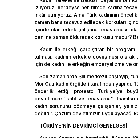
Kadın hareketine Batıdan dayatılan birinci
izliyoruz, nerdeyse her filmde kadına teca
inkâr etmiyoruz. Ama Türk kadınının önceli
zaman bana tecavüz edilecek korkuları için
içinde olan erkek çalışana tecavüzcüsü ola
beni ne zaman öldürecek korkusu mudur? Bat
Kadın ile erkeği çarpıştıran bir program
tutması, kadının erkekle dövüşmesi olarak t
için de kadın ile erkeğin emperyalizme ve o
Son zamanlarda Şili merkezli başlayıp, tü
Mor Çatı kadın örgütleri tarafından yapıldı. Tü
önderlik ettiği protesto Türkiye’ye büyü
devletimize “katil ve tecavüzcü” ithamları
kadın sorununu çözmeye çalışanlar, yalnı
değildir. Çözüm devletimizin uygulayacağı ka
TÜRKİYE’NİN DEVRİMCİ GENELGESİ