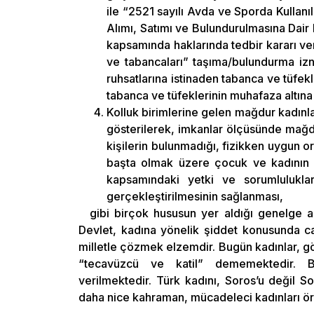
ile “2521 sayılı Avda ve Sporda Kullanı
Alımı, Satımı ve Bulundurulmasına Dair 
kapsamında haklarında tedbir kararı ver
ve tabancaları” taşıma/bulundurma izn
ruhsatlarına istinaden tabanca ve tüfekle
tabanca ve tüfeklerinin muhafaza altına
Kolluk birimlerine gelen mağdur kadınla
gösterilerek, imkanlar ölçüsünde mağdu
kişilerin bulunmadığı, fizikken uygun 
başta olmak üzere çocuk ve kadının in
kapsamındaki yetki ve sorumlulukla
gerçekleştirilmesinin sağlanması,
gibi birçok hususun yer aldığı genelge a
Devlet, kadına yönelik şiddet konusunda ca
milletle çözmek elzemdir. Bugün kadınlar, g
“tecavüzcü ve katil” dememektedir. Bu
verilmektedir. Türk kadını, Soros’u değil 
daha nice kahraman, mücadeleci kadınları ör