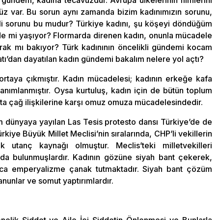
 gündem, kadına tecavüzdür. Avrupa ülkelerinin filmlerini
vüz var. Bu sorun aynı zamanda bizim kadınımızın sorunu,
kli sorunu bu mudur? Türkiye kadını, şu köşeyi döndüğüm
de mi yaşıyor? Flormarda direnen kadın, onunla mücadele
rak mı bakıyor? Türk kadınının öncelikli gündemi kocam
ı’dan dayatılan kadın gündemi bakalım nelere yol açtı?
 ortaya çıkmıştır. Kadın mücadelesi; kadının erkeğe kafa
anımlanmıştır. Oysa kurtuluş, kadın için de bütün toplum
rta çağ ilişkilerine karşı omuz omuza mücadelesindedir.
m dünyaya yayılan Las Tesis protesto dansı Türkiye’de de
rkiye Büyük Millet Meclisi’nin sıralarında, CHP’li vekillerin
k utanç kaynağı olmuştur. Meclis’teki milletvekilleri
nda bulunmuşlardır. Kadının gözüne siyah bant çekerek,
zca emperyalizme çanak tutmaktadır. Siyah bant çözüm
nunlar ve somut yaptırımlardır.