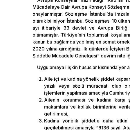
Avrupa Konseyinin hazırladığı “Kadına Yö
Mücadeleye Dair Avrupa Konseyi Sözleşmesi”
onaylanmıştır. Sözleşme İstanbul’da imzala
olarak biliniyor. İstanbul Sözleşmesi 10 ülke
ayı itibariyle 33 devlet ve Avrupa Birliği
olamamıştır. Türkiye’nin toplumsal koşullar
kanun bu bağlamda yapılmış en somut örnekt
2020 yılına girdiğimiz ilk günlerde İçişleri
Şiddetle Mücadele Genelgesi” devrim niteliğ
Uygulamaya ilişkin hususlar kısmında yer a
Aile içi ve kadına yönelik şiddet kapsa
yazılı veya sözlü müracaatı olup o
işlemlerin yapılması amacıyla Cumhuriyet
Ailenin korunması ve kadına karşı 
makamlara ve kolluk birimlerine veril
getirilmesi,
Kadına yönelik şiddetle daha etkin
geçilebilmesi amacıyla “6136 sayılı Ate