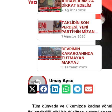
AHBAPLARIMIZA
Yazılar
DİKKAT EDELİM
2 Ağustos 2026
TAKLİDİN SON
PERDESİ: YENİ
PARTİ’NİN MİZAN...
1 Ağustos 2026
DEVRİMİN
KARARGAHINDA
TUTMAYAN
MAKYAJ
8 Temmuz 2026
Umay Aysu
Paylaş
YAZAR
Tüm dünyada ve ülkemizde kadına yönelik 