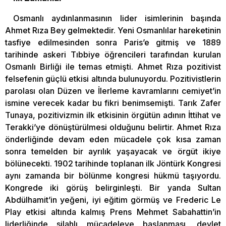
Osmanlı aydınlanmasının lider isimlerinin başında
Ahmet Rıza Bey gelmektedir. Yeni Osmanlılar hareketinin
tasfiye edilmesinden sonra Paris’e gitmiş ve 1889
tarihinde askeri Tıbbiye öğrencileri tarafından kurulan
Osmanlı Birliği ile temas etmişti. Ahmet Rıza pozitivist
felsefenin güçlü etkisi altında bulunuyordu. Pozitivistlerin
parolası olan Düzen ve İlerleme kavramlarını cemiyet’in
ismine verecek kadar bu fikri benimsemişti. Tarık Zafer
Tunaya, pozitivizmin ilk etkisinin örgütün adının İttihat ve
Terakki’ye dönüştürülmesi olduğunu belirtir. Ahmet Rıza
önderliğinde devam eden mücadele çok kısa zaman
sonra temelden bir ayrılık yaşayacak ve örgüt ikiye
bölünecekti. 1902 tarihinde toplanan ilk Jöntürk Kongresi
aynı zamanda bir bölünme kongresi hükmü taşıyordu.
Kongrede iki görüş belirginleşti. Bir yanda Sultan
Abdülhamit’in yeğeni, iyi eğitim görmüş ve Frederic Le
Play etkisi altında kalmış Prens Mehmet Sabahattin’in
liderliğinde silahlı mücadeleye başlanması, devlet