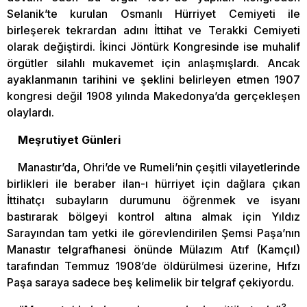
Selanik’te kurulan Osmanlı Hürriyet Cemiyeti ile
birleşerek tekrardan adını İttihat ve Terakki Cemiyeti
olarak değiştirdi. İkinci Jöntürk Kongresinde ise muhalif
örgütler silahlı mukavemet için anlaşmışlardı. Ancak
ayaklanmanın tarihini ve şeklini belirleyen etmen 1907
kongresi değil 1908 yılında Makedonya’da gerçekleşen
olaylardı.
Meşrutiyet Günleri
Manastır’da, Ohri’de ve Rumeli’nin çeşitli vilayetlerinde
birlikleri ile beraber ilan-ı hürriyet için dağlara çıkan
İttihatçı subayların durumunu öğrenmek ve isyanı
bastırarak bölgeyi kontrol altına almak için Yıldız
Sarayından tam yetki ile görevlendirilen Şemsi Paşa’nın
Manastır telgrafhanesi önünde Mülazım Atıf (Kamçıl)
tarafından Temmuz 1908’de öldürülmesi üzerine, Hıfzı
Paşa saraya sadece beş kelimelik bir telgraf çekiyordu.
3