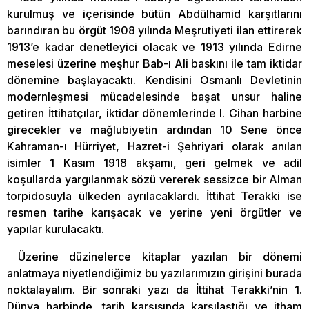
kurulmuş ve içerisinde bütün Abdülhamid karşıtlarını
barındıran bu örgüt 1908 yılında Meşrutiyeti ilan ettirerek
1913’e kadar denetleyici olacak ve 1913 yılında Edirne
meselesi üzerine meşhur Bab-ı Ali baskını ile tam iktidar
dönemine başlayacaktı. Kendisini Osmanlı Devletinin
modernleşmesi mücadelesinde başat unsur haline
getiren İttihatçılar, iktidar dönemlerinde I. Cihan harbine
girecekler ve mağlubiyetin ardından 10 Sene önce
Kahraman-ı Hürriyet, Hazret-i Şehriyari olarak anılan
isimler 1 Kasım 1918 akşamı, geri gelmek ve adil
koşullarda yargılanmak sözü vererek sessizce bir Alman
torpidosuyla ülkeden ayrılacaklardı. İttihat Terakki ise
resmen tarihe karışacak ve yerine yeni örgütler ve
yapılar kurulacaktı.
Üzerine düzinelerce kitaplar yazılan bir dönemi
anlatmaya niyetlendiğimiz bu yazılarımızın girişini burada
noktalayalım. Bir sonraki yazı da İttihat Terakki’nin 1.
Dünya harbinde, tarih karşısında karşılaştığı ve itham