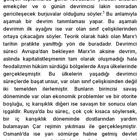
emekçiler ve o günün devrimcisi lakin sonradan
1
gericileşecek burjuvalar olduğunu söyler.
Bu anlamıyla
aşamalı bir devrim tanımlaması yapar. Bu aşamalı
devrimin ilk ayağını ise var olan sınıf çelişkilerinden
ortaya çıkacağını söyler. Teorik olarak haklı olan Marx’ı
tarihin pratikte yanılttığı yön de buradadır. Devrimci
süreci Avrupa’dan bekleyen Marx’ın aksine devrim,
aslında kapitalistleşmenin tam olarak oluşmadığı hala
feodalizmin hüküm sürdüğü bölgelerde Asya ülkelerinde
gerçekleşmiştir. Bu ülkelerin yaşadığı devrimci
süreçlerde başat unsur, var olan sınıf çelişkisinden değil
iki temelden ilerlemiştir. Bunların birincisi savaş
döneminde var olan ekonomik problemler ve bir otorite
boşluğu, iç karışıklık diğeri ise savaşın bir sonucu olan
işgaldir. Rusya’da bu süreç, çok çok kısaca söylersek,
bir iç karışıklık döneminde dostlarından yardım
bulamayan Çar rejimin yıkılması ile gerçekleşmiştir.
Osmanlı’da ise yarı sömürge haline gelmiş devlet