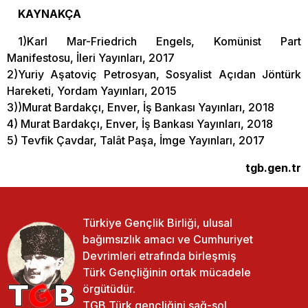
KAYNAKÇA
1)Karl Mar-Friedrich Engels, Komünist Part
Manifestosu, İleri Yayınları, 2017
2)Yuriy Aşatoviç Petrosyan, Sosyalist Açıdan Jöntürk
Hareketi, Yordam Yayınları, 2015
3))Murat Bardakçı, Enver, İş Bankası Yayınları, 2018
4) Murat Bardakçı, Enver, İş Bankası Yayınları, 2018
5) Tevfik Çavdar, Talât Paşa, İmge Yayınları, 2017
tgb.gen.tr
Türkiye Gençlik Birliği, ulusal
bağımsızlık amacı ve Cumhuriyet
Devrimleri etrafında birleşmiş
Türk Gençliğinin ortak mücadele
örgütüdür.
TGB Türk gençliğini sağ-sol