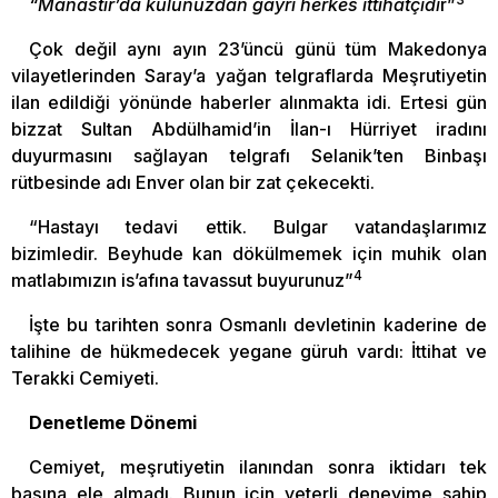
“Manastır’da kulunuzdan gayrı herkes ittihatçıdı
r”
Çok değil aynı ayın 23’üncü günü tüm Makedonya
vilayetlerinden Saray’a yağan telgraflarda Meşrutiyetin
ilan edildiği yönünde haberler alınmakta idi. Ertesi gün
bizzat Sultan Abdülhamid’in İlan-ı Hürriyet iradını
duyurmasını sağlayan telgrafı Selanik’ten Binbaşı
rütbesinde adı Enver olan bir zat çekecekti.
“Hastayı tedavi ettik. Bulgar vatandaşlarımız
bizimledir. Beyhude kan dökülmemek için muhik olan
4
matlabımızın is’afına tavassut buyurunuz”
İşte bu tarihten sonra Osmanlı devletinin kaderine de
talihine de hükmedecek yegane güruh vardı: İttihat ve
Terakki Cemiyeti.
Denetleme Dönemi
Cemiyet, meşrutiyetin ilanından sonra iktidarı tek
başına ele almadı. Bunun için yeterli deneyime sahip