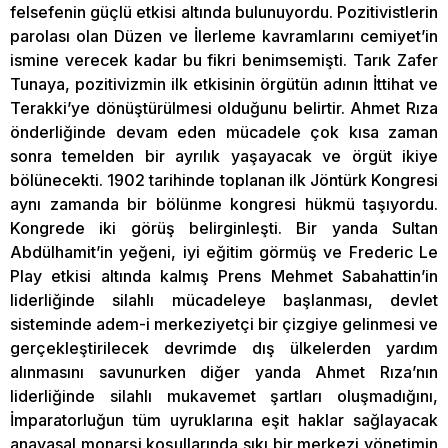
felsefenin güçlü etkisi altında bulunuyordu. Pozitivistlerin
parolası olan Düzen ve İlerleme kavramlarını cemiyet’in
ismine verecek kadar bu fikri benimsemişti. Tarık Zafer
Tunaya, pozitivizmin ilk etkisinin örgütün adının İttihat ve
Terakki’ye dönüştürülmesi olduğunu belirtir. Ahmet Rıza
önderliğinde devam eden mücadele çok kısa zaman
sonra temelden bir ayrılık yaşayacak ve örgüt ikiye
bölünecekti. 1902 tarihinde toplanan ilk Jöntürk Kongresi
aynı zamanda bir bölünme kongresi hükmü taşıyordu.
Kongrede iki görüş belirginleşti. Bir yanda Sultan
Abdülhamit’in yeğeni, iyi eğitim görmüş ve Frederic Le
Play etkisi altında kalmış Prens Mehmet Sabahattin’in
liderliğinde silahlı mücadeleye başlanması, devlet
sisteminde adem-i merkeziyetçi bir çizgiye gelinmesi ve
gerçekleştirilecek devrimde dış ülkelerden yardım
alınmasını savunurken diğer yanda Ahmet Rıza’nın
liderliğinde silahlı mukavemet şartları oluşmadığını,
İmparatorluğun tüm uyruklarına eşit haklar sağlayacak
anayasal monarşi koşullarında sıkı bir merkezi yönetimin