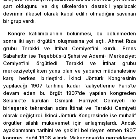
şart olduğunu ve dış ülkelerden destekli yapılacak
devrimin ilkesel olarak kabul edilir olmadığını savunan
bir grup vardı.
Kongre katılımcılarının bölünmesi, bu bölünmeden
sonra iki ayrı örgütün oluşmasına yol açtı. Ahmet Rıza
grubu Terakki ve İttihat Cemiyet’ini kurdu. Prens
Sabahattin ise Teşebbüs-ü Şahsi ve Ademi-i Merkeziyet
Cemiyet’ini örgütledi. Terakki ve İttihat grubu
merkeziyetçilikten yana olan ve yabancı müdahalesine
karşı herkesi birleştirdi. İkinci Jöntürk Kongresinin
yapılacağı 1907 tarihine kadar faaliyetlerine Paris’te
devam eden bu örgüt 1907’de yapılan kongreden
Selanik’te kurulan Osmanlı Hürriyet Cemiyeti ile
birleşerek tekrardan adını İttihat ve Terakki Cemiyeti
olarak değiştirdi. İkinci Jöntürk Kongresinde ise muhalif
örgütler silahlı mukavemet için anlaşmışlardı. Ancak
ayaklanmanın tarihini ve şeklini belirleyen etmen 1907
kongresi değil 1908 yılında Makedonya’da gerçekleşen