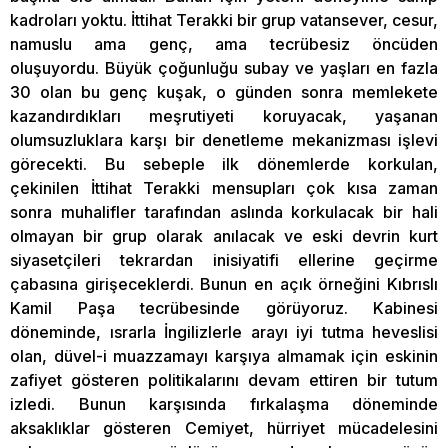
kadroları yoktu. İttihat Terakki bir grup vatansever, cesur,
namuslu ama genç, ama tecrübesiz öncüden
oluşuyordu. Büyük çoğunluğu subay ve yaşları en fazla
30 olan bu genç kuşak, o günden sonra memlekete
kazandırdıkları meşrutiyeti koruyacak, yaşanan
olumsuzluklara karşı bir denetleme mekanizması işlevi
görecekti. Bu sebeple ilk dönemlerde korkulan,
çekinilen İttihat Terakki mensupları çok kısa zaman
sonra muhalifler tarafından aslında korkulacak bir hali
olmayan bir grup olarak anılacak ve eski devrin kurt
siyasetçileri tekrardan inisiyatifi ellerine geçirme
çabasına girişeceklerdi. Bunun en açık örneğini Kıbrıslı
Kamil Paşa tecrübesinde görüyoruz. Kabinesi
döneminde, ısrarla İngilizlerle arayı iyi tutma heveslisi
olan, düvel-i muazzamayı karşıya almamak için eskinin
zafiyet gösteren politikalarını devam ettiren bir tutum
izledi. Bunun karşısında fırkalaşma döneminde
aksaklıklar gösteren Cemiyet, hürriyet mücadelesini