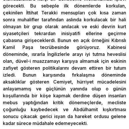
görecekti. Bu sebeple ilk dönemlerde korkulan,
çekinilen İttihat Terakki mensupları çok kısa zaman
sonra muhalifler tarafından aslında korkulacak bir hali
olmayan bir grup olarak anılacak ve eski devrin kurt
siyasetçileri tekrardan inisiyatifi ellerine geçirme
çabasına girişeceklerdi. Bunun en açık örneğini Kıbrıslı
Kamil Paşa tecrübesinde görüyoruz. Kabinesi
döneminde, ısrarla İngilizlerle arayı iyi tutma heveslisi
olan, düvel-i muazzamayı karşıya almamak için eskinin
zafiyet gösteren politikalarını devam ettiren bir tutum
izledi. Bunun karşısında fırkalaşma döneminde
aksaklıklar gösteren Cemiyet, hürriyet mücadelesini
anlayamamış ve güçlünün yanında olup o günün
koşullarında bir köşe kapmak derdine düşen insanları
mebus yaptığından kritik dönemeçlerde, mecliste
çoğunluğu kaybedecek ve Abdülhamit kışkırtması
sonucu çıkacak gerici isyan da hareket ordusu gelene
kadar sürece müdahale edemeyecekti.