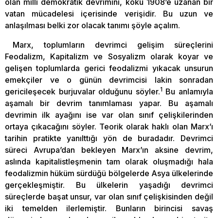
olan milli demokratik devrimini, kökü 1908’e uzanan bir
vatan mücadelesi içerisinde verişidir. Bu uzun ve
anlaşılması belki zor olacak tanımı şöyle açalım.
Marx, toplumların devrimci gelişim süreçlerini
Feodalizm, Kapitalizm ve Sosyalizm olarak koyar ve
gelişen toplumlarda gerici feodalizmi yıkacak unsurun
emekçiler ve o günün devrimcisi lakin sonradan
1
gericileşecek burjuvalar olduğunu söyler.
Bu anlamıyla
aşamalı bir devrim tanımlaması yapar. Bu aşamalı
devrimin ilk ayağını ise var olan sınıf çelişkilerinden
ortaya çıkacağını söyler. Teorik olarak haklı olan Marx’ı
tarihin pratikte yanılttığı yön de buradadır. Devrimci
süreci Avrupa’dan bekleyen Marx’ın aksine devrim,
aslında kapitalistleşmenin tam olarak oluşmadığı hala
feodalizmin hüküm sürdüğü bölgelerde Asya ülkelerinde
gerçekleşmiştir. Bu ülkelerin yaşadığı devrimci
süreçlerde başat unsur, var olan sınıf çelişkisinden değil
iki temelden ilerlemiştir. Bunların birincisi savaş