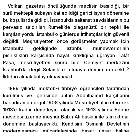
Volkan gazetesi öncülüğünde meclisin basıldığı, bir
sürü mektepli subayın katledildiği gerici isyan dönemine
bu koşullarda gidildi. İstanbul’da saltanat sevdalılarının bu
pervasız saldırıları Rumeli’de olağanüstü bir tepki ile
karşılanıyordu. İstanbul o günlerde İttihatçılar için güvenli
değildi. Meşrutiyetten önce görüşmeler yapmak için
İstanbul’a geldiğinde İstanbul münevverlerinin
pısırıklıkları karşısında hayal kırıklığına uğrayan Talât
Paşa, meşrutiyetten sonra bile Cemiyet merkezini
5
İstanbul’da değil Selanik’te tutmaya devam edecekti.
İktidarı almak kolay olmayacaktı.
1889 yılında mekteb-i tıbbiye öğrencileri tarafından
kurulmuş ve içerisinde bütün Abdülhamid karşıtlarını
barındıran bu örgüt 1908 yılında Meşrutiyeti ilan ettirerek
1913’e kadar denetleyici olacak ve 1913 yılında Edirne
meselesi üzerine meşhur Bab-ı Ali baskını ile tam iktidar
dönemine başlayacaktı. Kendisini Osmanlı Devletinin
modernleşmesi mücadelesinde başat unsur haline