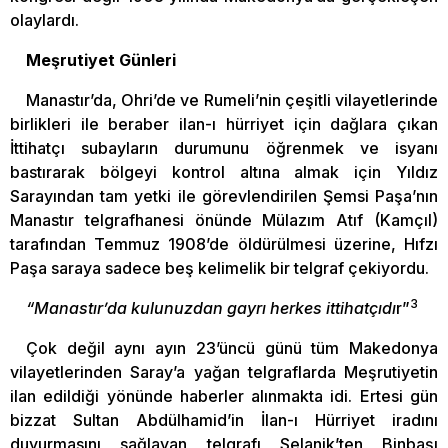
olaylardı.
Meşrutiyet Günleri
Manastır’da, Ohri’de ve Rumeli’nin çeşitli vilayetlerinde
birlikleri ile beraber ilan-ı hürriyet için dağlara çıkan
İttihatçı subayların durumunu öğrenmek ve isyanı
bastırarak bölgeyi kontrol altına almak için Yıldız
Sarayından tam yetki ile görevlendirilen Şemsi Paşa’nın
Manastır telgrafhanesi önünde Mülazım Atıf (Kamçıl)
tarafından Temmuz 1908’de öldürülmesi üzerine, Hıfzı
Paşa saraya sadece beş kelimelik bir telgraf çekiyordu.
3
“Manastır’da kulunuzdan gayrı herkes ittihatçıdı
r”
Çok değil aynı ayın 23’üncü günü tüm Makedonya
vilayetlerinden Saray’a yağan telgraflarda Meşrutiyetin
ilan edildiği yönünde haberler alınmakta idi. Ertesi gün
bizzat Sultan Abdülhamid’in İlan-ı Hürriyet iradını
duyurmasını sağlayan telgrafı Selanik’ten Binbaşı