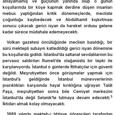
anlayamamış ve güçlünün yanında olup o günün
koşullarında bir köşe kapmak derdine düşen insanları
mebus yaptığından kritik dönemeçlerde, mecliste
çoğunluğu kaybedecek ve Abdülhamit kışkırtması
sonucu çıkacak gerici isyan da hareket ordusu gelene
kadar sürece müdahale edemeyecekti.
Volkan gazetesi öncülüğünde meclisin basıldığı, bir
sürü mektepli subayın katledildiği gerici isyan dönemine
bu koşullarda gidildi. İstanbul’da saltanat sevdalılarının bu
pervasız saldırıları Rumeli’de olağanüstü bir tepki ile
karşılanıyordu. İstanbul o günlerde İttihatçılar için güvenli
değildi. Meşrutiyetten önce görüşmeler yapmak için
İstanbul’a geldiğinde İstanbul münevverlerinin
pısırıklıkları karşısında hayal kırıklığına uğrayan Talât
Paşa, meşrutiyetten sonra bile Cemiyet merkezini
5
İstanbul’da değil Selanik’te tutmaya devam edecekti.
İktidarı almak kolay olmayacaktı.
1889 yılında mekteb-i tıbbiye öğrencileri tarafından