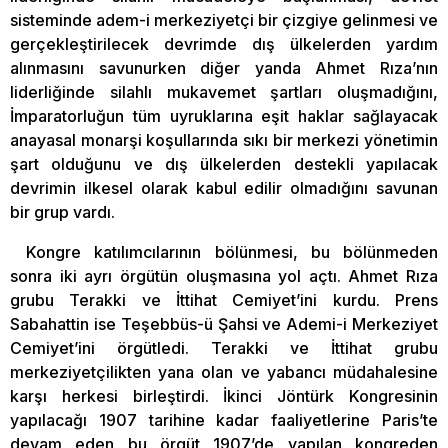
sisteminde adem-i merkeziyetçi bir çizgiye gelinmesi ve
gerçekleştirilecek devrimde dış ülkelerden yardım
alınmasını savunurken diğer yanda Ahmet Rıza’nın
liderliğinde silahlı mukavemet şartları oluşmadığını,
İmparatorluğun tüm uyruklarına eşit haklar sağlayacak
anayasal monarşi koşullarında sıkı bir merkezi yönetimin
şart olduğunu ve dış ülkelerden destekli yapılacak
devrimin ilkesel olarak kabul edilir olmadığını savunan
bir grup vardı.
Kongre katılımcılarının bölünmesi, bu bölünmeden
sonra iki ayrı örgütün oluşmasına yol açtı. Ahmet Rıza
grubu Terakki ve İttihat Cemiyet’ini kurdu. Prens
Sabahattin ise Teşebbüs-ü Şahsi ve Ademi-i Merkeziyet
Cemiyet’ini örgütledi. Terakki ve İttihat grubu
merkeziyetçilikten yana olan ve yabancı müdahalesine
karşı herkesi birleştirdi. İkinci Jöntürk Kongresinin
yapılacağı 1907 tarihine kadar faaliyetlerine Paris’te
devam eden bu örgüt 1907’de yapılan kongreden