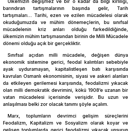
Ülkemizin değişmez ve bir o kadar da bilgi kirliliği,
barındıran tartışmalarının başında gelir, Tarih
tartışmaları… Tarihi, ezen ve ezilen mücadelesi olarak
okuduğumuzda ve mühim dönemeçlerin, bu sınıfsal
mücadelenin kriz anları olduğu farkedildiğinde,
ülkemizin mühim tartışmasından birinin de Milli Mücadele
dönemi olduğu açık bir gerçekliktir.
Sınıfsal açıdan milli mücadele, değişen dünya
ekonomik sistemine gerici, feodal kalıntıları sebebiyle
ayak uyduramayan, kapitalistleşen batı karşısında
kavrulan Osmanlı ekonomisinin, siyasi ve askeri alanları
da etkileyen gerilemesi karşısında, feodalizmi yıkacak
olan milli demokratik devrimini, kökü 1908’e uzanan bir
vatan mücadelesi içerisinde verişidir. Bu uzun ve
anlaşılması belki zor olacak tanımı şöyle açalım.
Marx, toplumların devrimci gelişim süreçlerini
Feodalizm, Kapitalizm ve Sosyalizm olarak koyar ve
gelişen toplumlarda gerici feodalizmi yıkacak unsurun