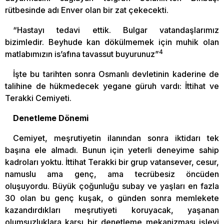
rütbesinde adı Enver olan bir zat çekecekti.
“Hastayı tedavi ettik. Bulgar vatandaşlarımız
bizimledir. Beyhude kan dökülmemek için muhik olan
4
matlabımızın is’afına tavassut buyurunuz”
İşte bu tarihten sonra Osmanlı devletinin kaderine de
talihine de hükmedecek yegane güruh vardı: İttihat ve
Terakki Cemiyeti.
Denetleme Dönemi
Cemiyet, meşrutiyetin ilanından sonra iktidarı tek
başına ele almadı. Bunun için yeterli deneyime sahip
kadroları yoktu. İttihat Terakki bir grup vatansever, cesur,
namuslu ama genç, ama tecrübesiz öncüden
oluşuyordu. Büyük çoğunluğu subay ve yaşları en fazla
30 olan bu genç kuşak, o günden sonra memlekete
kazandırdıkları meşrutiyeti koruyacak, yaşanan
olumsuzluklara karşı bir denetleme mekanizması işlevi