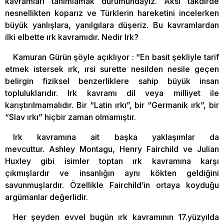
kavramları tanımlamak durumundayız. Aksi takdirde
nesnellikten koparız ve Türklerin hareketini incelerken
büyük yanlışlara, yanılgılara düşeriz. Bu kavramlardan
ilki elbette ırk kavramıdır. Nedir Irk?
Kamuran Gürün şöyle açıklıyor : “En basit şekliyle tarif
etmek istersek ırk, ırsi surette nesilden nesile geçen
belirgin fiziksel benzerliklere sahip büyük insan
topluluklarıdır. Irk kavramı dil veya milliyet ile
karıştırılmamalıdır. Bir “Latin ırkı”, bir “Germanik ırk”, bir
“Slav ırkı” hiçbir zaman olmamıştır.
Irk kavramına ait başka yaklaşımlar da
mevcuttur. Ashley Montagu, Henry Fairchild ve Julian
Huxley gibi isimler toptan ırk kavramına karşı
çıkmışlardır ve insanlığın aynı kökten geldiğini
savunmuşlardır. Özellikle Fairchild’in ortaya koyduğu
argümanlar değerlidir.
Her şeyden evvel bugün ırk kavramının 17.yüzyılda