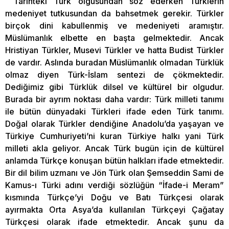
Tarihteki Türk olgusundan söz ederken Türklerin
medeniyet tutkusundan da bahsetmek gerekir. Türkler
birçok dini kabullenmiş ve medeniyeti aramıştır.
Müslümanlık elbette en başta gelmektedir. Ancak
Hristiyan Türkler, Musevi Türkler ve hatta Budist Türkler
de vardır. Aslında buradan Müslümanlık olmadan Türklük
olmaz diyen Türk-İslam sentezi de çökmektedir.
Dediğimiz gibi Türklük dilsel ve kültürel bir olgudur.
Burada bir ayrım noktası daha vardır: Türk milleti tanımı
ile bütün dünyadaki Türkleri ifade eden Türk tanımı.
Doğal olarak Türkler dendiğine Anadolu’da yaşayan ve
Türkiye Cumhuriyeti’ni kuran Türkiye halkı yani Türk
milleti akla geliyor. Ancak Türk bugün için de kültürel
anlamda Türkçe konuşan bütün halkları ifade etmektedir.
Bir dil bilim uzmanı ve Jön Türk olan Şemseddin Sami de
Kamus-ı Türki adını verdiği sözlüğün “İfade-i Meram”
kısmında Türkçe’yi Doğu ve Batı Türkçesi olarak
ayırmakta Orta Asya’da kullanılan Türkçeyi Çağatay
Türkçesi olarak ifade etmektedir. Ancak şunu da