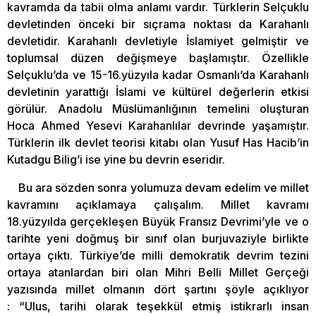
kavramda da tabii olma anlamı vardır. Türklerin Selçuklu
devletinden önceki bir sıçrama noktası da Karahanlı
devletidir. Karahanlı devletiyle İslamiyet gelmiştir ve
toplumsal düzen değişmeye başlamıştır. Özellikle
Selçuklu’da ve 15-16.yüzyıla kadar Osmanlı’da Karahanlı
devletinin yarattığı İslami ve kültürel değerlerin etkisi
görülür. Anadolu Müslümanlığının temelini oluşturan
Hoca Ahmed Yesevi Karahanlılar devrinde yaşamıştır.
Türklerin ilk devlet teorisi kitabı olan Yusuf Has Hacib’in
Kutadgu Bilig’i ise yine bu devrin eseridir.
Bu ara sözden sonra yolumuza devam edelim ve millet
kavramını açıklamaya çalışalım. Millet kavramı
18.yüzyılda gerçekleşen Büyük Fransız Devrimi’yle ve o
tarihte yeni doğmuş bir sınıf olan burjuvaziyle birlikte
ortaya çıktı. Türkiye’de milli demokratik devrim tezini
ortaya atanlardan biri olan Mihri Belli Millet Gerçeği
yazısında millet olmanın dört şartını şöyle açıklıyor
: “Ulus, tarihi olarak teşekkül etmiş istikrarlı insan