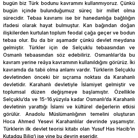
bugün biz Türk bodunu kavramını kullanmıyoruz. Çünkü
bugün içinde bulunduğumuz süreç bir millet olma
sürecidir. Tebaa kavramı ise bir hanedanlığa bağlılığın
ifadesi olarak hayat bulmuştur. Kan bağından doğan
ilişkilerden kurtulan toplum feodal çağa geçer ve bodun
tebaa olur. Bu da bir aşamadır çünkü devlet meydana
gelmiştir. Türkler için de Selçuklu tebaasından ve
Osmanlı tebaasından söz edebiliriz. Osmanlılar’da bu
kavram yerine reâya kavramının kullanıldığını görürüz. İki
kavramda da tabii olma anlamı vardır. Türklerin Selçuklu
devletinden önceki bir sıçrama noktası da Karahanlı
devletidir. Karahanlı devletiyle İslamiyet gelmiştir ve
toplumsal düzen değişmeye başlamıştır. Özellikle
Selçuklu’da ve 15-16.yüzyıla kadar Osmanlı’da Karahanlı
devletinin yarattığı İslami ve kültürel değerlerin etkisi
görülür. Anadolu Müslümanlığının temelini oluşturan
Hoca Ahmed Yesevi Karahanlılar devrinde yaşamıştır.
Türklerin ilk devlet teorisi kitabı olan Yusuf Has Hacib’in
Kutadgu Bilig’i ise yine bu devrin eseridir.