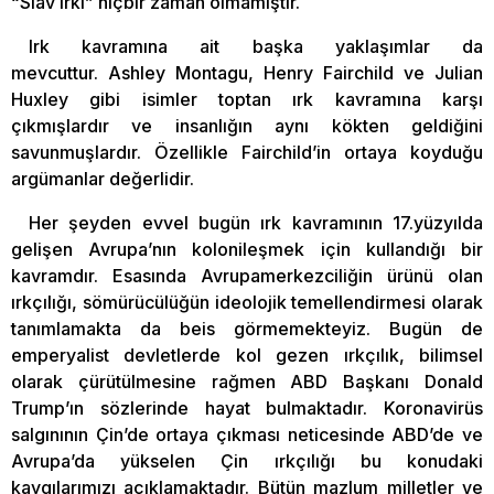
“Slav ırkı” hiçbir zaman olmamıştır.
Irk kavramına ait başka yaklaşımlar da
mevcuttur. Ashley Montagu, Henry Fairchild ve Julian
Huxley gibi isimler toptan ırk kavramına karşı
çıkmışlardır ve insanlığın aynı kökten geldiğini
savunmuşlardır. Özellikle Fairchild’in ortaya koyduğu
argümanlar değerlidir.
Her şeyden evvel bugün ırk kavramının 17.yüzyılda
gelişen Avrupa’nın kolonileşmek için kullandığı bir
kavramdır. Esasında Avrupamerkezciliğin ürünü olan
ırkçılığı, sömürücülüğün ideolojik temellendirmesi olarak
tanımlamakta da beis görmemekteyiz. Bugün de
emperyalist devletlerde kol gezen ırkçılık, bilimsel
olarak çürütülmesine rağmen ABD Başkanı Donald
Trump’ın sözlerinde hayat bulmaktadır. Koronavirüs
salgınının Çin’de ortaya çıkması neticesinde ABD’de ve
Avrupa’da yükselen Çin ırkçılığı bu konudaki
kaygılarımızı açıklamaktadır. Bütün mazlum milletler ve