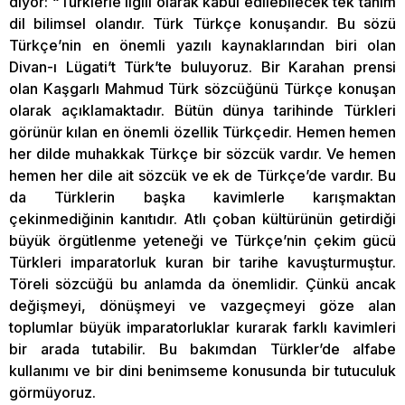
diyor: “Türklerle ilgili olarak kabul edilebilecek tek tanım
dil bilimsel olandır. Türk Türkçe konuşandır. Bu sözü
Türkçe’nin en önemli yazılı kaynaklarından biri olan
Divan-ı Lügati’t Türk’te buluyoruz. Bir Karahan prensi
olan Kaşgarlı Mahmud Türk sözcüğünü Türkçe konuşan
olarak açıklamaktadır. Bütün dünya tarihinde Türkleri
görünür kılan en önemli özellik Türkçedir. Hemen hemen
her dilde muhakkak Türkçe bir sözcük vardır. Ve hemen
hemen her dile ait sözcük ve ek de Türkçe’de vardır. Bu
da Türklerin başka kavimlerle karışmaktan
çekinmediğinin kanıtıdır. Atlı çoban kültürünün getirdiği
büyük örgütlenme yeteneği ve Türkçe’nin çekim gücü
Türkleri imparatorluk kuran bir tarihe kavuşturmuştur.
Töreli sözcüğü bu anlamda da önemlidir. Çünkü ancak
değişmeyi, dönüşmeyi ve vazgeçmeyi göze alan
toplumlar büyük imparatorluklar kurarak farklı kavimleri
bir arada tutabilir. Bu bakımdan Türkler’de alfabe
kullanımı ve bir dini benimseme konusunda bir tutuculuk
görmüyoruz.