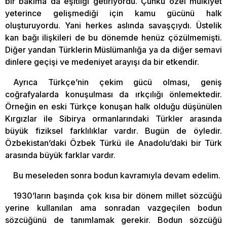
bir bakıma da eşitliği getiriyordu. Çünkü özel mülkiyet
yeterince gelişmediği için kamu gücünü halk
oluşturuyordu. Yani herkes aslında savaşçıydı. Üstelik
kan bağı ilişkileri de bu dönemde henüz çözülmemişti.
Diğer yandan Türklerin Müslümanlığa ya da diğer semavi
dinlere geçişi ve medeniyet arayışı da bir etkendir.
Ayrıca Türkçe’nin çekim gücü olması, geniş
coğrafyalarda konuşulması da ırkçılığı önlemektedir.
Örneğin en eski Türkçe konuşan halk olduğu düşünülen
Kırgızlar ile Sibirya ormanlarındaki Türkler arasında
büyük fiziksel farklılıklar vardır. Bugün de öyledir.
Özbekistan’daki Özbek Türkü ile Anadolu’daki bir Türk
arasında büyük farklar vardır.
Bu meseleden sonra bodun kavramıyla devam edelim.
1930’ların başında çok kısa bir dönem millet sözcüğü
yerine kullanılan ama sonradan vazgeçilen bodun
sözcüğünü de tanımlamak gerekir. Bodun sözcüğü