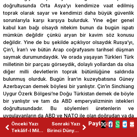
doğrultusunda Orta Asya’yı kendimize vaat edilmiş
toprak olarak sayar ve kendimizi daha büyük güvenlik
sorunlarıyla karşı karşıya bulurduk. Yine eğer genel
kabul kan bağı olsaydı nitekim bunun da bugün ispatı
mümkün değildir çünkü aryan bir kavim söz konusu
değildir. Yine de bu şekilde açıklıyor olsaydık Rusya’yı,
Çin’i, İran’ı ve bütün Arap coğrafyasını tarihsel düşman
saymak durumundaydık. Ve orada yaşayan Türkleri Türk
milletinin bir parçası görseydik, dolaylı yollardan da olsa
diğer milli devletlerin toprak bütünlüğüne saldırıda
bulunmuş olurduk. Bugün İran’ın kuzeybatısına Güney
Azerbaycan demek böylesi bir yanlıştır. Çin’in Sinchiang
Uygur Özerk Bölgesi’ne Doğu Türkistan demek de böyle
bir yanlıştır ve tam da ABD emperyalizminin istekleri
doğrultusundadır. Bu söylemleri üretenlerin ve
uygulayanların da ABD ve NATO ile olan doğrudan ya da
dolaylı ilişkileri artık apaçık ortadadır.
Paylaş:
Önceki Yazı
Sonraki Yazı
Tekâlif-I Milliye Kanunları’ndan Milli Dayanışma Kampanyası’na
Birinci Dünya Savaşından Cumhuriyete Salgın Hastalıklarla Mücadele
Türk olgusunu kan bağıyla ya da etnik temelde ele