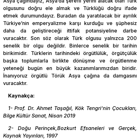
Asya çağındayız, Asya’da şerefli yerini alacak olan Türk
olgusunu doğru ele almak ve Türklüğü doğru ifade
etmek durumundayız. Buradan da yaratılacak bir ayrılık
Türkiye’nin emperyalizme karşı kurduğu ve şüphesiz
daha da geliştireceği ittifak potansiyeline darbe
vuracaktır. Son söz olarak Türk olgusu yalnızca 200
senelik bir olgu değildir. Binlerce senelik bir tarihin
birikimidir. Türklerin tarihindeki örgütlülük, örgütçülük
başka toplumlarla birlikte dönüşme ve örgütlenme
yeteneği bugün en büyük kazanımlarımızdan biridir.
İnanıyoruz örgütlü Törük Asya çağına da damgasını
vuracaktır.
Kaynakça:
1- Prof. Dr. Ahmet Taşağıl, Kök Tengri’nin Çocukları,
Bilge Kültür Sanat, Nisan 2019
2- Doğu Perinçek,Bozkurt Efsaneleri ve Gerçek,
Kaynak Yayınları, 1997