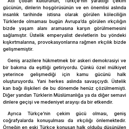
Atlı çoban kültürünün, Türkçe’nin yarattığı çekim
gücünün, dinlerin hoşgörüsünün ve en önemlisi aslında
insanlık tarihinde istisna olarak görülen köleciliğin
Türklerde olmaması bugün Avrupa’da görülen ırkçılığın
bizde yaşam alanı aramasına karşın görülmemesini
sağlamıştır. Üstelik emperyalist devletlerin bu yöndeki
kışkırtmalarına, provokasyonlarına rağmen ırkçılık bizde
gelişmemiştir.
Geniş arazilere hükmetmek bir askeri demokrasiyi ve
bir bakıma da eşitliği getiriyordu. Çünkü özel mülkiyet
yeterince gelişmediği için kamu gücünü halk
oluşturuyordu. Yani herkes aslında savaşçıydı. Üstelik
kan bağı ilişkileri de bu dönemde henüz çözülmemişti.
Diğer yandan Türklerin Müslümanlığa ya da diğer semavi
dinlere geçişi ve medeniyet arayışı da bir etkendir.
Ayrıca Türkçe’nin çekim gücü olması, geniş
coğrafyalarda konuşulması da ırkçılığı önlemektedir.
Örneğin en eski Türkçe konuşan halk olduğu düşünülen