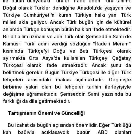
ile bütün dünyadaki Türkleri ifade eden Türk tanımı.
Doğal olarak Türkler dendiğine Anadolu’da yaşayan ve
Türkiye Cumhuriyeti’ni kuran Türkiye halkı yani Türk
milleti akla geliyor. Ancak Türk bugün için de kültürel
anlamda Türkçe konuşan bütün halkları ifade etmektedir.
Bir dil bilim uzmanı ve Jön Türk olan Şemseddin Sami de
Kamus-ı Türki adını verdiği sözlüğün “İfade-i Meram”
kısmında Türkçe’yi Doğu ve Batı Türkçesi olarak
ayırmakta Orta Asya’da kullanılan Türkçeyi Çağatay
Türkçesi olarak ifade etmektedir. Ancak şunu da
belirtmek gerekir: Bugün Türkiye Türkçesi ile diğer Türk
lehçeleri arasındaki makas açılmaktadır. Geçmişte
birbirine yakın olan bu lehçeler tarihin ilerleyişiyle
değişime uğramaktadır. Şemseddin Sami yazısında bu
farklılığı da dile getirmektedir.
Tartışmanın Önemi ve Güncelliği
Bu izahat da bugün açısından önemlidir. Eğer Türklüğü
kan bağıyla açıklasaydık bugün ABD planları