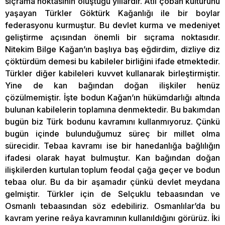
sıçrama noktasının oluştuğu yıllardır. Atlı çoban kültürünü
yaşayan Türkler Göktürk Kağanlığı ile bir boylar
federasyonu kurmuştur. Bu devlet kurma ve medeniyet
geliştirme açısından önemli bir sıçrama noktasıdır.
Nitekim Bilge Kağan’ın başlıya baş eğdirdim, dizliye diz
çöktürdüm demesi bu kabileler birliğini ifade etmektedir.
Türkler diğer kabileleri kuvvet kullanarak birleştirmiştir.
Yine de kan bağından doğan ilişkiler henüz
çözülmemiştir. İşte bodun Kağan’ın hükümdarlığı altında
bulunan kabilelerin toplamına denmektedir. Bu bakımdan
bugün biz Türk bodunu kavramını kullanmıyoruz. Çünkü
bugün içinde bulunduğumuz süreç bir millet olma
sürecidir. Tebaa kavramı ise bir hanedanlığa bağlılığın
ifadesi olarak hayat bulmuştur. Kan bağından doğan
ilişkilerden kurtulan toplum feodal çağa geçer ve bodun
tebaa olur. Bu da bir aşamadır çünkü devlet meydana
gelmiştir. Türkler için de Selçuklu tebaasından ve
Osmanlı tebaasından söz edebiliriz. Osmanlılar’da bu
kavram yerine reâya kavramının kullanıldığını görürüz. İki