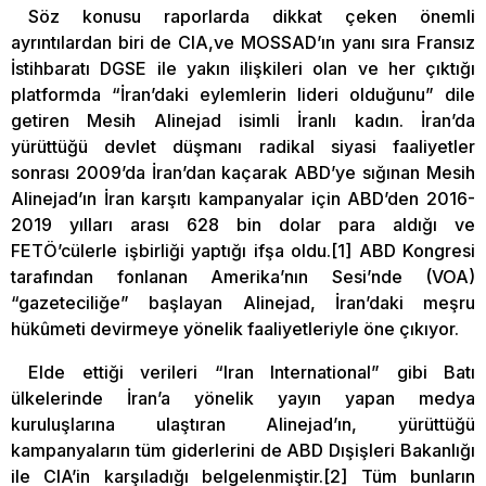
Söz konusu raporlarda dikkat çeken önemli
ayrıntılardan biri de CIA,ve MOSSAD’ın yanı sıra Fransız
İstihbaratı DGSE ile yakın ilişkileri olan ve her çıktığı
platformda “İran’daki eylemlerin lideri olduğunu” dile
getiren Mesih Alinejad isimli İranlı kadın. İran’da
yürüttüğü devlet düşmanı radikal siyasi faaliyetler
sonrası 2009’da İran’dan kaçarak ABD’ye sığınan Mesih
Alinejad’ın İran karşıtı kampanyalar için ABD’den 2016-
2019 yılları arası 628 bin dolar para aldığı ve
FETÖ’cülerle işbirliği yaptığı ifşa oldu.[1] ABD Kongresi
tarafından fonlanan Amerika’nın Sesi’nde (VOA)
“gazeteciliğe” başlayan Alinejad, İran’daki meşru
hükûmeti devirmeye yönelik faaliyetleriyle öne çıkıyor.
Elde ettiği verileri “Iran International” gibi Batı
ülkelerinde İran’a yönelik yayın yapan medya
kuruluşlarına ulaştıran Alinejad’ın, yürüttüğü
kampanyaların tüm giderlerini de ABD Dışişleri Bakanlığı
ile CIA’in karşıladığı belgelenmiştir.[2] Tüm bunların