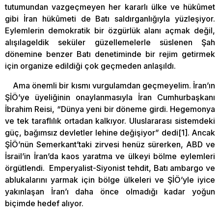
tutumundan vazgeçmeyen her kararlı ülke ve hükûmet
gibi İran hükûmeti de Batı saldırganlığıyla yüzleşiyor.
Eylemlerin demokratik bir özgürlük alanı açmak değil,
alışılageldik seküler güzellemelerle süslenen Şah
dönemine benzer Batı denetiminde bir rejim getirmek
için organize edildiği çok geçmeden anlaşıldı.
Ama önemli bir kısmı vurgulamdan geçmeyelim. İran’ın
ŞİÖ’ye üyeliğinin onaylanmasıyla İran Cumhurbaşkanı
İbrahim Reisi, “Dünya yeni bir döneme girdi. Hegemonya
ve tek taraflılık ortadan kalkıyor. Uluslararası sistemdeki
güç, bağımsız devletler lehine değişiyor” dedi[1]. Ancak
ŞİÖ’nün Semerkant’taki zirvesi henüz sürerken, ABD ve
İsrail’in İran’da kaos yaratma ve ülkeyi bölme eylemleri
örgütlendi. Emperyalist-Siyonist tehdit, Batı ambargo ve
ablukalarını yarmak için bölge ülkeleri ve ŞİÖ’yle iyice
yakınlaşan İran’ı daha önce olmadığı kadar yoğun
biçimde hedef alıyor.