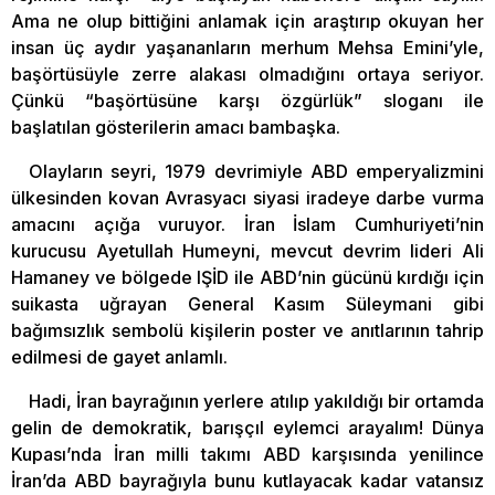
Ama ne olup bittiğini anlamak için araştırıp okuyan her
insan üç aydır yaşananların merhum Mehsa Emini’yle,
başörtüsüyle zerre alakası olmadığını ortaya seriyor.
Çünkü “başörtüsüne karşı özgürlük” sloganı ile
başlatılan gösterilerin amacı bambaşka.
Olayların seyri, 1979 devrimiyle ABD emperyalizmini
ülkesinden kovan Avrasyacı siyasi iradeye darbe vurma
amacını açığa vuruyor. İran İslam Cumhuriyeti’nin
kurucusu Ayetullah Humeyni, mevcut devrim lideri Ali
Hamaney ve bölgede IŞİD ile ABD’nin gücünü kırdığı için
suikasta uğrayan General Kasım Süleymani gibi
bağımsızlık sembolü kişilerin poster ve anıtlarının tahrip
edilmesi de gayet anlamlı.
Hadi, İran bayrağının yerlere atılıp yakıldığı bir ortamda
gelin de demokratik, barışçıl eylemci arayalım! Dünya
Kupası’nda İran milli takımı ABD karşısında yenilince
İran’da ABD bayrağıyla bunu kutlayacak kadar vatansız