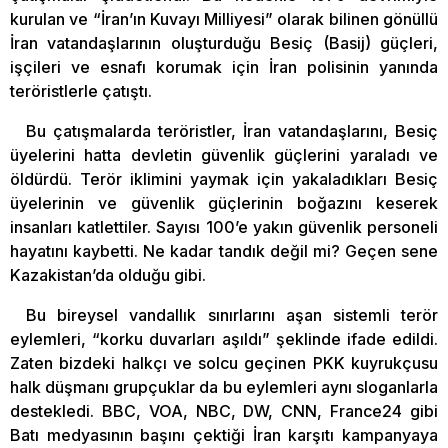
kurulan ve “İran’ın Kuvayı Milliyesi” olarak bilinen gönüllü
İran vatandaşlarının oluşturduğu Besiç (Basij) güçleri,
işçileri ve esnafı korumak için İran polisinin yanında
teröristlerle çatıştı.
Bu çatışmalarda teröristler, İran vatandaşlarını, Besiç
üyelerini hatta devletin güvenlik güçlerini yaraladı ve
öldürdü. Terör iklimini yaymak için yakaladıkları Besiç
üyelerinin ve güvenlik güçlerinin boğazını keserek
insanları katlettiler. Sayısı 100’e yakın güvenlik personeli
hayatını kaybetti. Ne kadar tandık değil mi? Geçen sene
Kazakistan’da olduğu gibi.
Bu bireysel vandallık sınırlarını aşan sistemli terör
eylemleri, “korku duvarları aşıldı” şeklinde ifade edildi.
Zaten bizdeki halkçı ve solcu geçinen PKK kuyrukçusu
halk düşmanı grupçuklar da bu eylemleri aynı sloganlarla
destekledi. BBC, VOA, NBC, DW, CNN, France24 gibi
Batı medyasının başını çektiği İran karşıtı kampanyaya