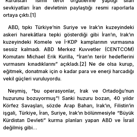
“Kürdistan” isimli terör örgütlerine yaptığı silah
sevkiyatları İran devletinin paylaştığı resmi raporlarla
ortaya çıktı.[1]
ABD, tıpkı Türkiye’nin Suriye ve Irak’ın kuzeyindeki
askeri harekâtlara tepki gösterdiği gibi İran’ın, Irak’ın
kuzeyindeki Komele ve İ-KDP kamplarının vurmasına
sessiz kalmadı. ABD Merkez Kuvvetler (CENTCOM)
Komutanı Michael Erik Kurilla, “İran’ın terör hedeflerini
vurmasını kınadıklarını” açıkladı.[2] Ne de olsa kurup,
eğitmek, donatmak için o kadar para ve enerji harcadığı
vekil güçleri vuruluyordu.
Neymiş, “bu operasyonlar, Irak ve Ortadoğu’nun
huzurunu bozuyormuş”! Sanki huzuru bozan, 40 yıldır
Körfez Savaşları, sözde Arap Baharı, Irak’ın, Filistin’in
işgali, Türkiye, İran, Suriye, Irak’ın bölünmesiyle “Büyük
Kürdistan Devleti” kurma planları yapan ABD ve İsrail
değilmiş gibi…