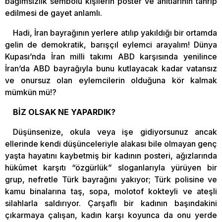
bağımsızlık sembolü kişilerin poster ve anıtlarının tahrip
edilmesi de gayet anlamlı.
Hadi, İran bayrağının yerlere atılıp yakıldığı bir ortamda
gelin de demokratik, barışçıl eylemci arayalım! Dünya
Kupası’nda İran milli takımı ABD karşısında yenilince
İran’da ABD bayrağıyla bunu kutlayacak kadar vatansız
ve onursuz olan eylemcilerin olduğuna kör kalmak
mümkün mü!?
BİZ OLSAK NE YAPARDIK?
Düşünsenize, okula veya işe gidiyorsunuz ancak
ellerinde kendi düşünceleriyle alakası bile olmayan genç
yaşta hayatını kaybetmiş bir kadının posteri, ağızlarında
hükûmet karşıtı “özgürlük” sloganlarıyla yürüyen bir
grup, nefretle Türk bayrağını yakıyor; Türk polisine ve
kamu binalarına taş, sopa, molotof kokteyli ve ateşli
silahlarla saldırıyor. Çarşaflı bir kadının başındakini
çıkarmaya çalışan, kadın karşı koyunca da onu yerde