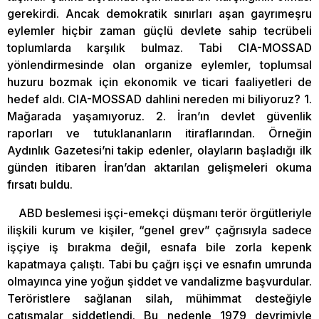
gerekirdi. Ancak demokratik sınırları aşan gayrımeşru
eylemler hiçbir zaman güçlü devlete sahip tecrübeli
toplumlarda karşılık bulmaz. Tabi CIA-MOSSAD
yönlendirmesinde olan organize eylemler, toplumsal
huzuru bozmak için ekonomik ve ticari faaliyetleri de
hedef aldı. CIA-MOSSAD dahlini nereden mi biliyoruz? 1.
Mağarada yaşamıyoruz. 2. İran’ın devlet güvenlik
raporları ve tutuklananların itiraflarından. Örneğin
Aydınlık Gazetesi’ni takip edenler, olayların başladığı ilk
günden itibaren İran’dan aktarılan gelişmeleri okuma
fırsatı buldu.
ABD beslemesi işçi-emekçi düşmanı terör örgütleriyle
ilişkili kurum ve kişiler, “genel grev” çağrısıyla sadece
işçiye iş bırakma değil, esnafa bile zorla kepenk
kapatmaya çalıştı. Tabi bu çağrı işçi ve esnafın umrunda
olmayınca yine yoğun şiddet ve vandalizme başvurdular.
Teröristlere sağlanan silah, mühimmat desteğiyle
çatışmalar şiddetlendi. Bu nedenle 1979 devrimiyle