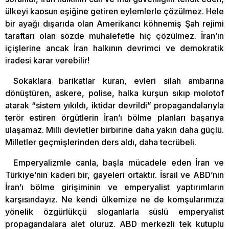
ülkeyi kaosun eşiğine getiren eylemlerle çözülmez. Hele
bir ayağı dışarıda olan Amerikancı köhnemiş Şah rejimi
taraftarı olan sözde muhalefetle hiç çözülmez. İran’ın
içişlerine ancak İran halkının devrimci ve demokratik
iradesi karar verebilir!
Sokaklara barikatlar kuran, evleri silah ambarına
dönüştüren, askere, polise, halka kurşun sıkıp molotof
atarak “sistem yıkıldı, iktidar devrildi” propagandalarıyla
terör estiren örgütlerin İran’ı bölme planları başarıya
ulaşamaz. Milli devletler birbirine daha yakın daha güçlü.
Milletler geçmişlerinden ders aldı, daha tecrübeli.
Emperyalizmle canla, başla mücadele eden İran ve
Türkiye’nin kaderi bir, gayeleri ortaktır. İsrail ve ABD’nin
İran’ı bölme girişiminin ve emperyalist yaptırımların
karşısındayız. Ne kendi ülkemize ne de komşularımıza
yönelik özgürlükçü sloganlarla süslü emperyalist
propagandalara alet oluruz. ABD merkezli tek kutuplu