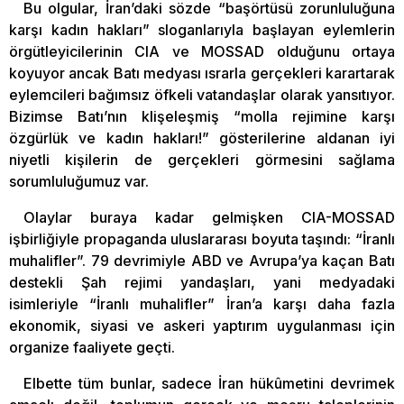
Bu olgular, İran’daki sözde “başörtüsü zorunluluğuna
karşı kadın hakları” sloganlarıyla başlayan eylemlerin
örgütleyicilerinin CIA ve MOSSAD olduğunu ortaya
koyuyor ancak Batı medyası ısrarla gerçekleri karartarak
eylemcileri bağımsız öfkeli vatandaşlar olarak yansıtıyor.
Bizimse Batı’nın klişeleşmiş “molla rejimine karşı
özgürlük ve kadın hakları!” gösterilerine aldanan iyi
niyetli kişilerin de gerçekleri görmesini sağlama
sorumluluğumuz var.
Olaylar buraya kadar gelmişken CIA-MOSSAD
işbirliğiyle propaganda uluslararası boyuta taşındı: “İranlı
muhalifler”. 79 devrimiyle ABD ve Avrupa’ya kaçan Batı
destekli Şah rejimi yandaşları, yani medyadaki
isimleriyle “İranlı muhalifler” İran’a karşı daha fazla
ekonomik, siyasi ve askeri yaptırım uygulanması için
organize faaliyete geçti.
Elbette tüm bunlar, sadece İran hükûmetini devrimek