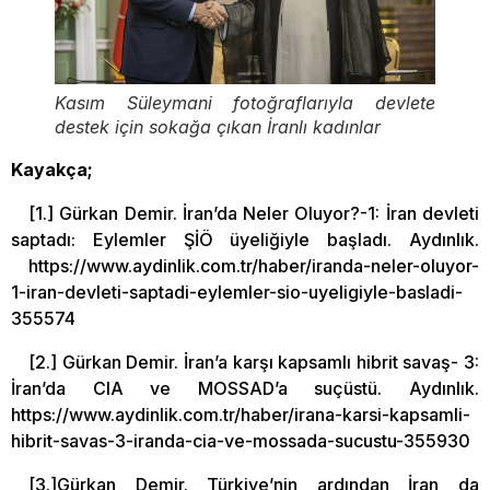
Kasım Süleymani fotoğraflarıyla devlete
destek için sokağa çıkan İranlı kadınlar
Kayakça;
[1.] Gürkan Demir. İran’da Neler Oluyor?-1: İran devleti
saptadı: Eylemler ŞİÖ üyeliğiyle başladı. Aydınlık.
https://www.aydinlik.com.tr/haber/iranda-neler-oluyor-
1-iran-devleti-saptadi-eylemler-sio-uyeligiyle-basladi-
355574
[2.] Gürkan Demir. İran’a karşı kapsamlı hibrit savaş- 3:
İran’da CIA ve MOSSAD’a suçüstü. Aydınlık.
https://www.aydinlik.com.tr/haber/irana-karsi-kapsamli-
hibrit-savas-3-iranda-cia-ve-mossada-sucustu-355930
[3.]Gürkan Demir. Türkiye’nin ardından İran da