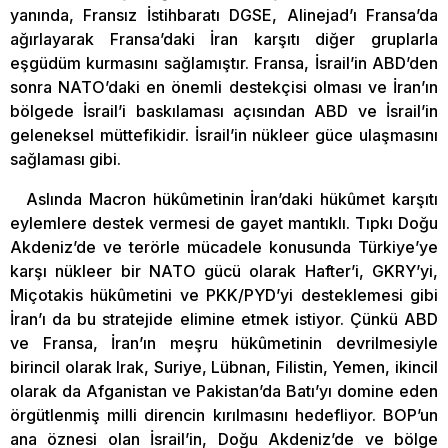
yanında, Fransız İstihbaratı DGSE, Alinejad’ı Fransa’da
ağırlayarak Fransa’daki İran karşıtı diğer gruplarla
eşgüdüm kurmasını sağlamıştır. Fransa, İsrail’in ABD’den
sonra NATO’daki en önemli destekçisi olması ve İran’ın
bölgede İsrail’i baskılaması açısından ABD ve İsrail’in
geleneksel müttefikidir. İsrail’in nükleer güce ulaşmasını
sağlaması gibi.
Aslında Macron hükûmetinin İran’daki hükûmet karşıtı
eylemlere destek vermesi de gayet mantıklı. Tıpkı Doğu
Akdeniz’de ve terörle mücadele konusunda Türkiye’ye
karşı nükleer bir NATO gücü olarak Hafter’i, GKRY’yi,
Miçotakis hükûmetini ve PKK/PYD’yi desteklemesi gibi
İran’ı da bu stratejide elimine etmek istiyor. Çünkü ABD
ve Fransa, İran’ın meşru hükûmetinin devrilmesiyle
birincil olarak Irak, Suriye, Lübnan, Filistin, Yemen, ikincil
olarak da Afganistan ve Pakistan’da Batı’yı domine eden
örgütlenmiş milli direncin kırılmasını hedefliyor. BOP’un
ana öznesi olan İsrail’in, Doğu Akdeniz’de ve bölge