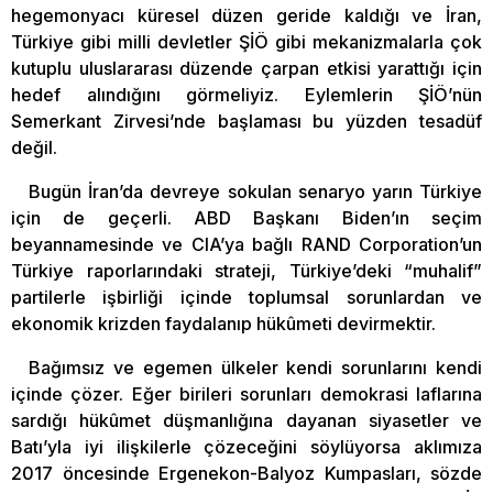
hegemonyacı küresel düzen geride kaldığı ve İran,
Türkiye gibi milli devletler ŞİÖ gibi mekanizmalarla çok
kutuplu uluslararası düzende çarpan etkisi yarattığı için
hedef alındığını görmeliyiz. Eylemlerin ŞİÖ’nün
Semerkant Zirvesi’nde başlaması bu yüzden tesadüf
değil.
Bugün İran’da devreye sokulan senaryo yarın Türkiye
için de geçerli. ABD Başkanı Biden’ın seçim
beyannamesinde ve CIA’ya bağlı RAND Corporation’un
Türkiye raporlarındaki strateji, Türkiye’deki “muhalif”
partilerle işbirliği içinde toplumsal sorunlardan ve
ekonomik krizden faydalanıp hükûmeti devirmektir.
Bağımsız ve egemen ülkeler kendi sorunlarını kendi
içinde çözer. Eğer birileri sorunları demokrasi laflarına
sardığı hükûmet düşmanlığına dayanan siyasetler ve
Batı’yla iyi ilişkilerle çözeceğini söylüyorsa aklımıza
2017 öncesinde Ergenekon-Balyoz Kumpasları, sözde