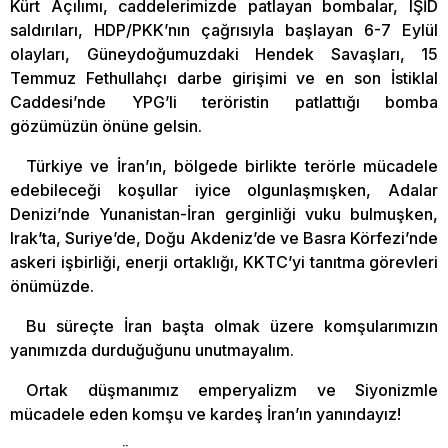
Kürt Açılımı, caddelerimizde patlayan bombalar, IŞİD
saldırıları, HDP/PKK’nın çağrısıyla başlayan 6-7 Eylül
olayları, Güneydoğumuzdaki Hendek Savaşları, 15
Temmuz Fethullahçı darbe girişimi ve en son İstiklal
Caddesi’nde YPG’li teröristin patlattığı bomba
gözümüzün önüne gelsin.
Türkiye ve İran’ın, bölgede birlikte terörle mücadele
edebileceği koşullar iyice olgunlaşmışken, Adalar
Denizi’nde Yunanistan-İran gerginliği vuku bulmuşken,
Irak’ta, Suriye’de, Doğu Akdeniz’de ve Basra Körfezi’nde
askeri işbirliği, enerji ortaklığı, KKTC’yi tanıtma görevleri
önümüzde.
Bu süreçte İran başta olmak üzere komşularımızın
yanımızda durduğuğunu unutmayalım.
Ortak düşmanımız emperyalizm ve Siyonizmle
mücadele eden komşu ve kardeş İran’ın yanındayız!