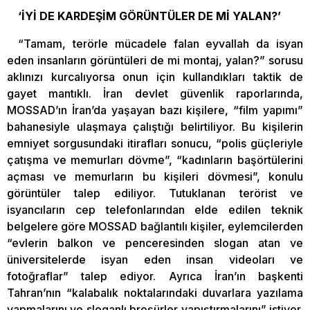
‘İYİ DE KARDEŞİM GÖRÜNTÜLER DE Mİ YALAN?’
“Tamam, terörle mücadele falan eyvallah da isyan
eden insanların görüntüleri de mi montaj, yalan?” sorusu
aklınızı kurcalıyorsa onun için kullandıkları taktik de
gayet mantıklı. İran devlet güvenlik raporlarında,
MOSSAD’ın İran’da yaşayan bazı kişilere, “film yapımı”
bahanesiyle ulaşmaya çalıştığı belirtiliyor. Bu kişilerin
emniyet sorgusundaki itirafları sonucu, “polis güçleriyle
çatışma ve memurları dövme”, “kadınların başörtülerini
açması ve memurların bu kişileri dövmesi”, konulu
görüntüler talep ediliyor. Tutuklanan terörist ve
isyancıların cep telefonlarından elde edilen teknik
belgelere göre MOSSAD bağlantılı kişiler, eylemcilerden
“evlerin balkon ve penceresinden slogan atan ve
üniversitelerde isyan eden insan videoları ve
fotoğraflar” talep ediyor. Ayrıca İran’ın başkenti
Tahran’nın “kalabalık noktalarındaki duvarlara yazılama
yapmalarını ve sloganlı broşürler yapıştırmalarını” istiyor.