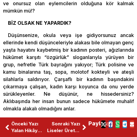
ve onursuz olan eylemcilerin olduğuna kör kalmak
mümkün mü!?
BİZ OLSAK NE YAPARDIK?
Düşünsenize, okula veya işe gidiyorsunuz ancak
ellerinde kendi düşünceleriyle alakası bile olmayan genç
yaşta hayatını kaybetmiş bir kadının posteri, ağızlarında
hükûmet karşıtı “özgürlük” sloganlarıyla yürüyen bir
grup, nefretle Türk bayrağını yakıyor; Türk polisine ve
kamu binalarına taş, sopa, molotof kokteyli ve ateşli
silahlarla saldırıyor. Çarşaflı bir kadının başındakini
çıkarmaya çalışan, kadın karşı koyunca da onu yerde
sürükleyenler. Ne düşünür, ne hissedersiniz?
Aklıbaşında her insan bunun sadece hükûmete muhalif
olmakla alakalı olmadığını anlar.
Hatta ortalama bir Türk genci bu manzara karşısında
Paylaş:
Önceki Yazı
Sonraki Yazı
Türk polisine yardımcı olmaya çalışır veya en azından
Yalan Hikâyelere Karşı Kendi Tarihimize Sarılmak
Liseler Üretim Devrimi’nin Neresinde
çevredeki insanları korumak için çabalar. Hadi en kötü