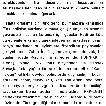
sürükleyenler. Ne düşünür, ne hissedersiniz?
Aklıbaşında her insan bunun sadece hükûmete muhalif
olmakla alakalı olmadığını anlar.
Hatta ortalama bir Türk genci bu manzara karşısında
Türk polisine yardımcı olmaya çalışır veya en azından
çevredeki insanları korumak için çabalar. Hadi en kötü
bu eylemlere kanıp gitmek isteyen saf arkadaşını uyarır,
sosyal medyada bu eylemlere özendiren paylaşımları
şikayet eder. Zaten İran’a gitmeye gerek de yok, biz
bunları sözde Kürt açılımı süreçlerinde, HDP/PKK’nın
elebaşı olduğu 6-7 Eylül olaylarında ve Hendek
Savaşları’nda yoğun bir şekilde tecrübe ettik. “Kadın
hakları” kılıfıyla devlet, polis, ordu düşmanlığını kusan,
erkekleri sapık, tecavüzcü, katil ilan eden, neoliberal
kimlik siyasetleriyle özgürlük adına her türlü bölücülüğü
savunurken kendi bedenini metalaştıran PKK-LGBTİ
destekçisi “feminizm” de buna dahil. İdeolojik ve pratik
düzlemde Türk gençliği olarak bunlarla mücadele de