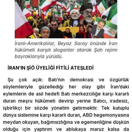
İranlı-Amerikalılar, Beyaz Saray önünde İran
hükûmeti karşıtı sloganlar atarak Şah rejimi
bayraklarıyla yürüdü.
İRAN’IN ŞİÖ ÜYELİĞİ FİTİLİ ATEŞLEDİ
Şu çok açık: Batı’nın demokrasi ve özgürlük
söylemleriyle güzellediği her olay gibi İran’daki
eylemlerin de asıl hedefi Batı merkezciliğe karşı kararlı
duran meşru hükûmeti devirip yerine Batıcı, iradesiz,
işbirlikçi bir sözde yönetim getirmektir. Tek kutuplu
dünya sistemine karşı kararlı duran, ABD hegemonyasına
meydan okuyan, bağımsızlığına ve egemenliğine düşkün
olduğu için yaptırım ve ablukaya maruz kalsa da