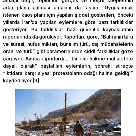
amaçlı değil, toplumun gerçek ve meşru taleplerinin
arka plana atılması amacını da taşıyor. Uygulanmak
istenen kaos planı için yapılan şiddet gösterileri, önceki
yıllarda İran’da yapılan eylemlere göre bazı farklılıklar
gösteriyor. Bu farklılıklar bazı güvenlik kaynaklarının
raporlarında da görülüyor. Raporlara göre, “Buhranın türü
ve süresi, nüfus miktarı, bunalım türü, dış müdahalelerin
oranı ve türü” gibi parametrelerde ciddi farklılıklar göze
çarpıyor. Ayrıca raporlarda, “bir dini hükme muhalefete
dayalı olarak” başlatılan eylemlerin, sonraki süreçte
“iktidara karşı siyasi protestoların odağı haline geldiği”
kaydediliyor.[3]