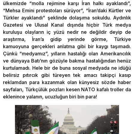
ülkemizde “molla rejimine karşı İran halkı ayaklandı”,
“Mehsa Emini protestoları sürüyor”, “İran’daki Kürtler ve
Türkler ayaklandı” şeklinde dolaşıma sokuldu. Aydınlık
Gazetesi ve Ulusal Kanal dışında hiçbir Türk medya
kuruluşu olayların iç yüzü nedir ne değildir deyip de
araştırma, İran’a gidip yerinde görme, Türkiye
kamuoyuna gerçekleri anlatma gibi bir kaygı taşımadı.
Çünkü “medyamız”, yılların hastalığı olan Amerikancılık
ve dünyaya Batı’nın gözüyle bakma hastalığından henüz
kurtulamadı. Hele bir de buna sosyal medyada ne idüğü
belirsiz pıtırcık gibi türeyen tek amacı takipçi kasıp
reklamdan para kazanmak olan künyesiz sözde haber
sayfaları, Türkçülük pozları kesen NATO kafalı troller da
eklenince yalanın, ucuzluğun biri bin para!