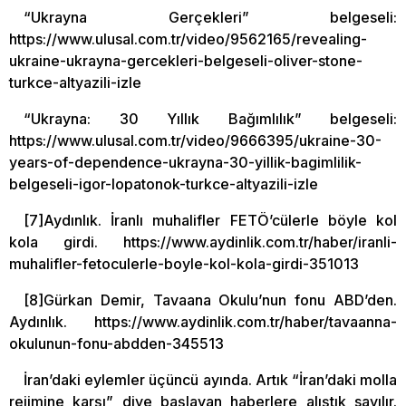
“Ukrayna Gerçekleri” belgeseli:
https://www.ulusal.com.tr/video/9562165/revealing-
ukraine-ukrayna-gercekleri-belgeseli-oliver-stone-
turkce-altyazili-izle
“Ukrayna: 30 Yıllık Bağımlılık” belgeseli:
https://www.ulusal.com.tr/video/9666395/ukraine-30-
years-of-dependence-ukrayna-30-yillik-bagimlilik-
belgeseli-igor-lopatonok-turkce-altyazili-izle
[7]Aydınlık. İranlı muhalifler FETÖ’cülerle böyle kol
kola girdi. https://www.aydinlik.com.tr/haber/iranli-
muhalifler-fetoculerle-boyle-kol-kola-girdi-351013
[8]Gürkan Demir, Tavaana Okulu’nun fonu ABD’den.
Aydınlık. https://www.aydinlik.com.tr/haber/tavaanna-
okulunun-fonu-abdden-345513
İran’daki eylemler üçüncü ayında. Artık “İran’daki molla
rejimine karşı” diye başlayan haberlere alıştık sayılır.