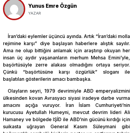
Yunus Emre Özgün
YAZAR
İran’daki eylemler üçüncü ayında. Artık “İran’daki molla
rejimine karşı” diye başlayan haberlere alıştık sayılır.
Ama ne olup bittiğini anlamak için araştırıp okuyan her
insan üç aydır yaşananların merhum Mehsa Emini’yle,
başörtüsüyle zerre alakası olmadığını ortaya seriyor.
Çünkü “başörtüsüne karşı özgürlük” sloganı ile
başlatılan gösterilerin amacı bambaşka.
Olayların seyri, 1979 devrimiyle ABD emperyalizmini
ülkesinden kovan Avrasyacı siyasi iradeye darbe vurma
amacını açığa vuruyor. İran İslam Cumhuriyeti’nin
kurucusu Ayetullah Humeyni, mevcut devrim lideri Ali
Hamaney ve bölgede IŞİD ile ABD’nin gücünü kırdığı için
suikasta uğrayan General Kasım Süleymani gibi