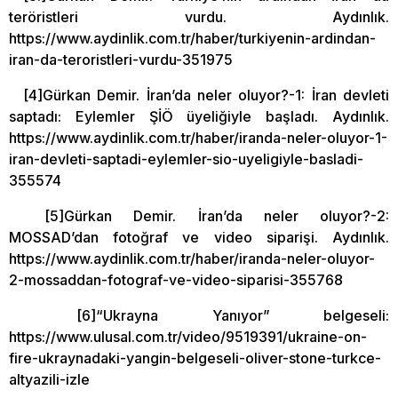
teröristleri vurdu. Aydınlık.
https://www.aydinlik.com.tr/haber/turkiyenin-ardindan-
iran-da-teroristleri-vurdu-351975
[4]Gürkan Demir. İran’da neler oluyor?-1: İran devleti
saptadı: Eylemler ŞİÖ üyeliğiyle başladı. Aydınlık.
https://www.aydinlik.com.tr/haber/iranda-neler-oluyor-1-
iran-devleti-saptadi-eylemler-sio-uyeligiyle-basladi-
355574
[5]Gürkan Demir. İran’da neler oluyor?-2:
MOSSAD’dan fotoğraf ve video siparişi. Aydınlık.
https://www.aydinlik.com.tr/haber/iranda-neler-oluyor-
2-mossaddan-fotograf-ve-video-siparisi-355768
[6]“Ukrayna Yanıyor” belgeseli:
https://www.ulusal.com.tr/video/9519391/ukraine-on-
fire-ukraynadaki-yangin-belgeseli-oliver-stone-turkce-
altyazili-izle