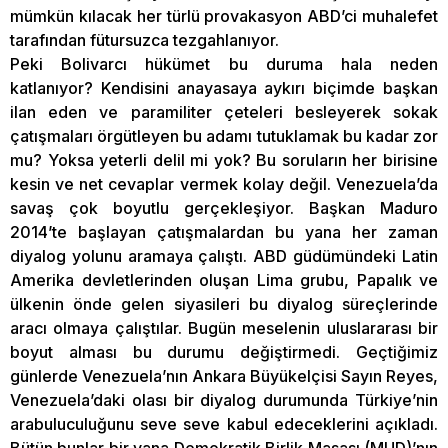
mümkün kılacak her türlü provakasyon ABD’ci muhalefet
tarafından fütursuzca tezgahlanıyor.
Peki Bolivarcı hükümet bu duruma hala neden
katlanıyor? Kendisini anayasaya aykırı biçimde başkan
ilan eden ve paramiliter çeteleri besleyerek sokak
çatışmaları örgütleyen bu adamı tutuklamak bu kadar zor
mu? Yoksa yeterli delil mi yok? Bu soruların her birisine
kesin ve net cevaplar vermek kolay değil. Venezuela’da
savaş çok boyutlu gerçekleşiyor. Başkan Maduro
2014’te başlayan çatışmalardan bu yana her zaman
diyalog yolunu aramaya çalıştı. ABD güdümündeki Latin
Amerika devletlerinden oluşan Lima grubu, Papalık ve
ülkenin önde gelen siyasileri bu diyalog süreçlerinde
aracı olmaya çalıştılar. Bugün meselenin uluslararası bir
boyut alması bu durumu değiştirmedi. Geçtiğimiz
günlerde Venezuela’nın Ankara Büyükelçisi Sayın Reyes,
Venezuela’daki olası bir diyalog durumunda Türkiye’nin
arabuluculuğunu seve seve kabul edeceklerini açıkladı.