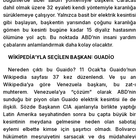
bugünlerde siber saldırı yöntemiyle başkent Caracas
dahil olmak üzere 32 eyaleti kendi yöntemiyle karanlığa
sürüklemeye çalışıyor. Yalnızca basit bir elektrik kesintisi
gibi başlayan, başkentin yarısından çoğunu karanlığa
gömen bu kesinti bugüne kadar 15 diyaliz hastasının
ölümüne yol açtı. Bu noktada ABD’nin insani yardım
çabalarını anlamlandırmak daha kolay olacaktır.
WİKİPEDİA’YLA SEÇİLEN BAŞKAN: GUADİO
Nereden çıktı bu Guaido? 11 Ocak’ta Guaido’nun
Wikipedia sayfası 37 kez düzenlendi. Ve şu an
Wikipedia’ya göre Venezuela başkanı, bu zat-ı
muhterem. Venezuela’ya “çözüm” olarak ABD’nin
sunduğu bir piyon olan Guaido elektrik kesintisi ile de
ilişkili. Sözde Başkanın CIA ajanlarıyla birlikte yaptığı
Latin Amerika seyahatinden sonra bu çapta büyük bir
kesintinin meydana gelmesine neden olan sabotaj
eylemi elbette kimse için şaşırtıcı olmadı. Bolivarcı
hükümetin meşruiyetini sarsacak ve dış müdahaleyi