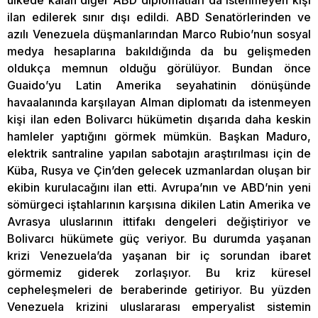
ülkede kalan diğer ABD diplomatları da istenmeyen kişi
ilan edilerek sınır dışı edildi. ABD Senatörlerinden ve
azılı Venezuela düşmanlarından Marco Rubio’nun sosyal
medya hesaplarına bakıldığında da bu gelişmeden
oldukça memnun olduğu görülüyor. Bundan önce
Guaido’yu Latin Amerika seyahatinin dönüşünde
havaalanında karşılayan Alman diplomatı da istenmeyen
kişi ilan eden Bolivarcı hükümetin dışarıda daha keskin
hamleler yaptığını görmek mümkün. Başkan Maduro,
elektrik santraline yapılan sabotajın araştırılması için de
Küba, Rusya ve Çin’den gelecek uzmanlardan oluşan bir
ekibin kurulacağını ilan etti. Avrupa’nın ve ABD’nin yeni
sömürgeci iştahlarının karşısına dikilen Latin Amerika ve
Avrasya uluslarının ittifakı dengeleri değiştiriyor ve
Bolivarcı hükümete güç veriyor. Bu durumda yaşanan
krizi Venezuela’da yaşanan bir iç sorundan ibaret
görmemiz giderek zorlaşıyor. Bu kriz küresel
cepheleşmeleri de beraberinde getiriyor. Bu yüzden
Venezuela krizini uluslararası emperyalist sistemin