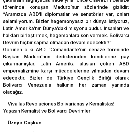
çıkmasını sağlayacak irade yıllar önce Chavez’in cenaze
töreninde konuşan Maduro’nun sözlerinde gizlidir:
“Aramızda ABD’li diplomatlar ve senatörler var, onları
selamlıyorum. Bizler hegemonyasız bir dünya istiyoruz,
Latin Amerika’nın Dünya’daki misyonu budur. İnsanları ve
halkları birleştirmek, hegemonlara son vermek. Bolivarcı
Devrim hiçbir sapma olmadan devam edecektir!”
Görünen o ki ABD, ‘Comandante’nin cenaze töreninde
Başkan Maduro’nun dediklerinden kendilerine pay
çıkarmamışlar. Latin Amerika ulusları çöken ABD
emperyalizmine karşı mücadelelerine yılmadan devam
edecektir. Bizler de Türkiye Gençlik Birliği olarak
Bolivarcı Venezuela halkının her zaman yanında
olacağız.
Viva las Revoluciones Bolivarianas y Kemalistas!
Yaşasın Kemalist ve Bolivarcı Devrimler!
Üzeyir Coşkun