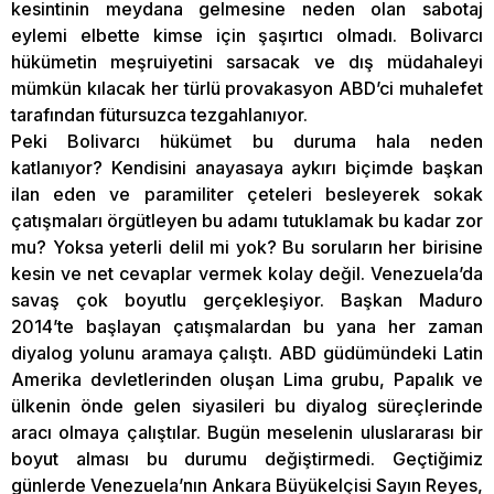
kesintinin meydana gelmesine neden olan sabotaj
eylemi elbette kimse için şaşırtıcı olmadı. Bolivarcı
hükümetin meşruiyetini sarsacak ve dış müdahaleyi
mümkün kılacak her türlü provakasyon ABD’ci muhalefet
tarafından fütursuzca tezgahlanıyor.
Peki Bolivarcı hükümet bu duruma hala neden
katlanıyor? Kendisini anayasaya aykırı biçimde başkan
ilan eden ve paramiliter çeteleri besleyerek sokak
çatışmaları örgütleyen bu adamı tutuklamak bu kadar zor
mu? Yoksa yeterli delil mi yok? Bu soruların her birisine
kesin ve net cevaplar vermek kolay değil. Venezuela’da
savaş çok boyutlu gerçekleşiyor. Başkan Maduro
2014’te başlayan çatışmalardan bu yana her zaman
diyalog yolunu aramaya çalıştı. ABD güdümündeki Latin
Amerika devletlerinden oluşan Lima grubu, Papalık ve
ülkenin önde gelen siyasileri bu diyalog süreçlerinde
aracı olmaya çalıştılar. Bugün meselenin uluslararası bir
boyut alması bu durumu değiştirmedi. Geçtiğimiz
günlerde Venezuela’nın Ankara Büyükelçisi Sayın Reyes,