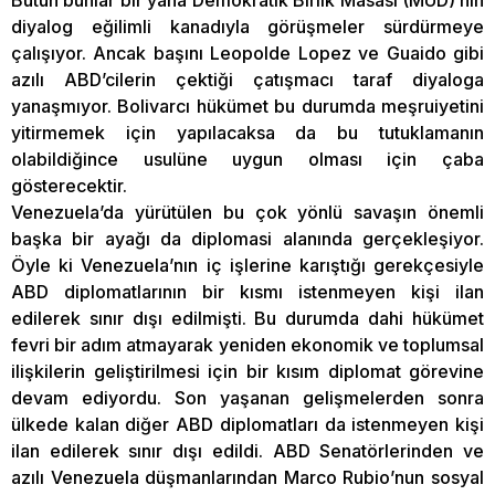
Bütün bunlar bir yana Demokratik Birlik Masası (MUD)’nın
diyalog eğilimli kanadıyla görüşmeler sürdürmeye
çalışıyor. Ancak başını Leopolde Lopez ve Guaido gibi
azılı ABD’cilerin çektiği çatışmacı taraf diyaloga
yanaşmıyor. Bolivarcı hükümet bu durumda meşruiyetini
yitirmemek için yapılacaksa da bu tutuklamanın
olabildiğince usulüne uygun olması için çaba
gösterecektir.
Venezuela’da yürütülen bu çok yönlü savaşın önemli
başka bir ayağı da diplomasi alanında gerçekleşiyor.
Öyle ki Venezuela’nın iç işlerine karıştığı gerekçesiyle
ABD diplomatlarının bir kısmı istenmeyen kişi ilan
edilerek sınır dışı edilmişti. Bu durumda dahi hükümet
fevri bir adım atmayarak yeniden ekonomik ve toplumsal
ilişkilerin geliştirilmesi için bir kısım diplomat görevine
devam ediyordu. Son yaşanan gelişmelerden sonra
ülkede kalan diğer ABD diplomatları da istenmeyen kişi
ilan edilerek sınır dışı edildi. ABD Senatörlerinden ve
azılı Venezuela düşmanlarından Marco Rubio’nun sosyal