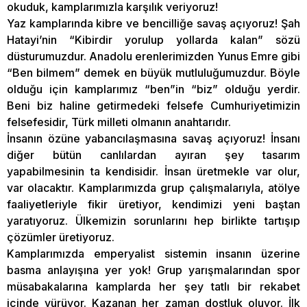
okuduk, kamplarımızla karşılık veriyoruz!
Yaz kamplarında kibre ve bencilliğe savaş açıyoruz! Şah
Hatayi’nin “Kibirdir yorulup yollarda kalan” sözü
düsturumuzdur. Anadolu erenlerimizden Yunus Emre gibi
“Ben bilmem” demek en büyük mutluluğumuzdur. Böyle
olduğu için kamplarımız “ben”in “biz” olduğu yerdir.
Beni biz haline getirmedeki felsefe Cumhuriyetimizin
felsefesidir, Türk milleti olmanın anahtarıdır.
İnsanın özüne yabancılaşmasına savaş açıyoruz! İnsanı
diğer bütün canlılardan ayıran şey tasarım
yapabilmesinin ta kendisidir. İnsan üretmekle var olur,
var olacaktır. Kamplarımızda grup çalışmalarıyla, atölye
faaliyetleriyle fikir üretiyor, kendimizi yeni baştan
yaratıyoruz. Ülkemizin sorunlarını hep birlikte tartışıp
çözümler üretiyoruz.
Kamplarımızda emperyalist sistemin insanın üzerine
basma anlayışına yer yok! Grup yarışmalarından spor
müsabakalarına kamplarda her şey tatlı bir rekabet
içinde yürüyor. Kazanan her zaman dostluk oluyor. İlk