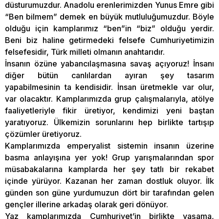
düsturumuzdur. Anadolu erenlerimizden Yunus Emre gibi
“Ben bilmem” demek en büyük mutluluğumuzdur. Böyle
olduğu için kamplarımız “ben”in “biz” olduğu yerdir.
Beni biz haline getirmedeki felsefe Cumhuriyetimizin
felsefesidir, Türk milleti olmanın anahtarıdır.
İnsanın özüne yabancılaşmasına savaş açıyoruz! İnsanı
diğer bütün canlılardan ayıran şey tasarım
yapabilmesinin ta kendisidir. İnsan üretmekle var olur,
var olacaktır. Kamplarımızda grup çalışmalarıyla, atölye
faaliyetleriyle fikir üretiyor, kendimizi yeni baştan
yaratıyoruz. Ülkemizin sorunlarını hep birlikte tartışıp
çözümler üretiyoruz.
Kamplarımızda emperyalist sistemin insanın üzerine
basma anlayışına yer yok! Grup yarışmalarından spor
müsabakalarına kamplarda her şey tatlı bir rekabet
içinde yürüyor. Kazanan her zaman dostluk oluyor. İlk
günden son güne yurdumuzun dört bir tarafından gelen
gençler illerine arkadaş olarak geri dönüyor.
Yaz kamplarımızda Cumhuriyet’in birlikte yaşama,