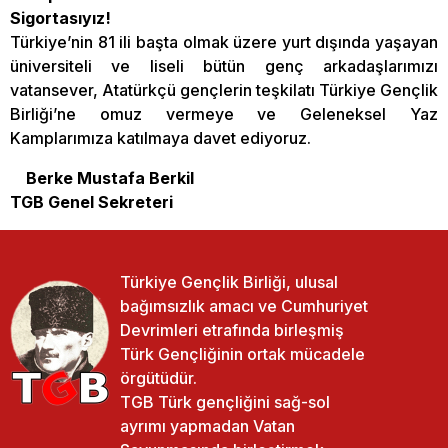
Sigortasıyız!
Türkiye’nin 81 ili başta olmak üzere yurt dışında yaşayan
üniversiteli ve liseli bütün genç arkadaşlarımızı
vatansever, Atatürkçü gençlerin teşkilatı Türkiye Gençlik
Birliği’ne omuz vermeye ve Geleneksel Yaz
Kamplarımıza katılmaya davet ediyoruz.
Berke Mustafa Berkil
TGB Genel Sekreteri
Türkiye Gençlik Birliği, ulusal
bağımsızlık amacı ve Cumhuriyet
Devrimleri etrafında birleşmiş
Türk Gençliğinin ortak mücadele
örgütüdür.
TGB Türk gençliğini sağ-sol
ayrımı yapmadan Vatan