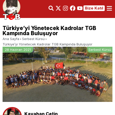
Bize Katıl
Türkiye’yi Yönetecek Kadrolar TGB
Kampında Buluşuyor
Ana Sayfa
Serbest Kürsü
Türkiye’yi Yönetecek Kadrolar TGB Kampında Buluşuyor
28 Haziran 2021
Serbest Kürsü
Kayahan Çetin