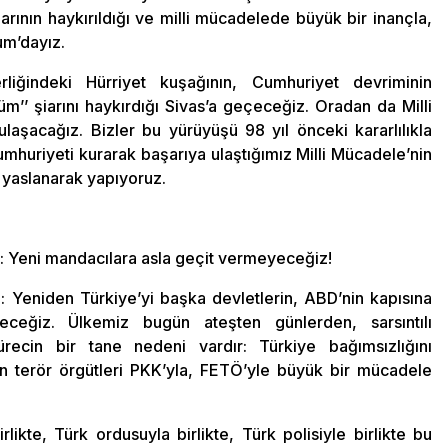
ının haykırıldığı ve milli mücadelede büyük bir inançla,
um’dayız.
iğindeki Hürriyet kuşağının, Cumhuriyet devriminin
 ölüm’’ şiarını haykırdığı Sivas’a geçeceğiz. Oradan da Milli
laşacağız. Bizler bu yürüyüşü 98 yıl önceki kararlılıkla
mhuriyeti kurarak başarıya ulaştığımız Milli Mücadele’nin
na yaslanarak yapıyoruz.
r: Yeni mandacılara asla geçit vermeyeceğiz!
: Yeniden Türkiye’yi başka devletlerin, ABD’nin kapısına
eceğiz. Ülkemiz bugün ateşten günlerden, sarsıntılı
ürecin bir tane nedeni vardır: Türkiye bağımsızlığını
terör örgütleri PKK’yla, FETÖ’yle büyük bir mücadele
rlikte, Türk ordusuyla birlikte, Türk polisiyle birlikte bu