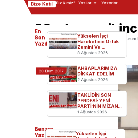
Biz Kimiz?
Yazılar
Yazarlar
Bize Katıl
98 yıl sonra ikin
En
Yükselen İşçi
Son
Ana Sayfa
TGB'den
98 yıl sonra ikinci Erzurum
Hareketinin Ortak
Yazılanlar
Zemini Ve ...
8 Ağustos 2026
AHBAPLARIMIZA
28 Ekim 2017
DİKKAT EDELİM
2 Ağustos 2026
TAKLİDİN SON
PERDESİ: YENİ
PARTİ’NİN MİZAN...
1 Ağustos 2026
Benzer
Yükselen İşçi
Yazılar