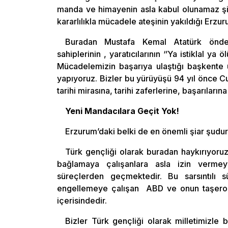
manda ve himayenin asla kabul olunamaz şiar
kararlılıkla mücadele ateşinin yakıldığı Erzur
Buradan Mustafa Kemal Atatürk önderl
sahiplerinin , yaratıcılarının ‘’Ya istiklal ya
Mücadelemizin başarıya ulaştığı başkente u
yapıyoruz. Bizler bu yürüyüşü 94 yıl önce Cu
tarihi mirasına, tarihi zaferlerine, başarıları
Yeni Mandacılara Geçit Yok!
Erzurum’daki belki de en önemli şiar şudu
Türk gençliği olarak buradan haykırıyoruz
bağlamaya çalışanlara asla izin vermey
süreçlerden geçmektedir. Bu sarsıntılı s
engellemeye çalışan ABD ve onun taşeron 
içerisindedir.
Bizler Türk gençliği olarak milletimizle bi