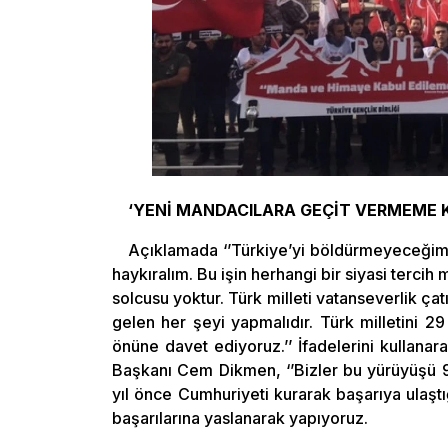
‘YENİ MANDACILARA GEÇİT VERMEME K
Açıklamada ‘’Türkiye’yi böldürmeyeceğimi
haykıralım. Bu işin herhangi bir siyasi tercih 
solcusu yoktur. Türk milleti vatanseverlik ça
gelen her şeyi yapmalıdır. Türk milletini 2
önüne davet ediyoruz.’’ İfadelerini kullan
Başkanı Cem Dikmen, ‘’Bizler bu yürüyüşü 98
yıl önce Cumhuriyeti kurarak başarıya ulaştığ
başarılarına yaslanarak yapıyoruz.