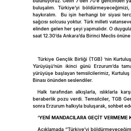
bulunuyoruz. Gelin 7’den 70’e gencinden ya
buluşalım. Türkiye’yi böldürmeyeceğimizi,
haykıralım. Bu işin herhangi bir siyasi terc
sağcısı solcusu yoktur. Türk milleti vatansev
elinden gelen her şeyi yapmalıdır. O duygular
saat 12.30’da Ankara’da Birinci Meclis önüne
Türkiye Gençlik Birliği (TGB) ‘nin Kurtul
Yürüyüşü’nün ikinci günü Erzurum’da tama
yürüyüşe başlayan temsilcilerimiz, Kurtulu
Binası önünden seslendiler.
Halk tarafından alkışlarla, ıslıklarla ka
beraberlik pozu verdi. Temsilciler, TGB Ge
sonra Erzurum halkıyla buluşarak, sohbet eder
‘YENİ MANDACILARA GEÇİT VERMEME K
Açıklamada ‘’Türkiye’yi böldürmeyeceğimi