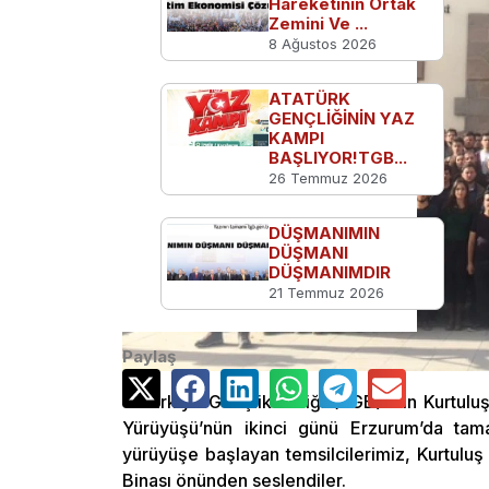
Hareketinin Ortak
Zemini Ve ...
8 Ağustos 2026
ATATÜRK
GENÇLİĞİNİN YAZ
KAMPI
BAŞLIYOR!TGB...
26 Temmuz 2026
DÜŞMANIMIN
DÜŞMANI
DÜŞMANIMDIR
21 Temmuz 2026
Paylaş
Türkiye Gençlik Birliği (TGB) ‘nin Kurtul
Yürüyüşü’nün ikinci günü Erzurum’da tama
yürüyüşe başlayan temsilcilerimiz, Kurtulu
Binası önünden seslendiler.