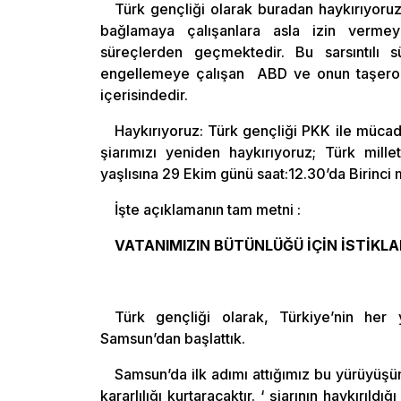
Türk gençliği olarak buradan haykırıyoruz
bağlamaya çalışanlara asla izin vermey
süreçlerden geçmektedir. Bu sarsıntılı s
engellemeye çalışan ABD ve onun taşeron 
içerisindedir.
Haykırıyoruz: Türk gençliği PKK ile müca
şiarımızı yeniden haykırıyoruz; Türk mill
yaşlısına 29 Ekim günü saat:12.30’da Birinci m
İşte açıklamanın tam metni :
VATANIMIZIN BÜTÜNLÜĞÜ İÇİN İSTİKLA
Türk gençliği olarak, Türkiye’nin her y
Samsun’dan başlattık.
Samsun’da ilk adımı attığımız bu yürüyüşün 
kararlılığı kurtaracaktır. ‘ şiarının haykırı