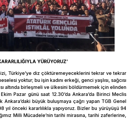
ARARLILIĞIYLA YÜRÜYORUZ’
zi, Türkiye’ye diz çöktüremeyeceklerini tekrar ve tekrar
meselesi yoktur; bu işin kadını erkeği, genci yaşlısı, sağcısı
tısı altında birleşmeli ve ülkesini böldürmemek için elinden
9 Ekim Pazar günü saat 12.30’da Ankara’da Birinci Meclis
arak Ankara’daki büyük buluşmaya çağrı yapan TGB Genel
 yıl önceki kararlılıkla yapıyoruz. Bizler bu yürüyüşü 94
ımız Milli Mücadele’nin tarihi mirasına, tarihi zaferlerine,