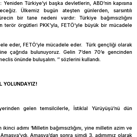
: Yeniden Türkiye’yi başka devletlerin, ABD’nin kapısına
eceğiz. Ülkemiz bugün ateşten günlerden, sarsıntılı
ürecin bir tane nedeni vardır: Türkiye bağımsızlığını
terör örgütleri PKK’yla, FETÖ’yle büyük bir mücadele
dele eder, FETÖ’yle mücadele eder. Türk gençliği olarak
etine çağrıda bulunuyoruz. Gelin 7’den 70’e gencinden
eclis önünde buluşalım. ’’ sözlerini kullandı.
L YOLUNDAYIZ!
erinden gelen temsilcilerle, İstiklal Yürüyüşü’nü dün
ikinci adımı ‘Milletin bağımsızlığını, yine milletin azim ve
ldığı Amasya’ydı. Amasya’dan sonra şimdi 3. adımımız olarak