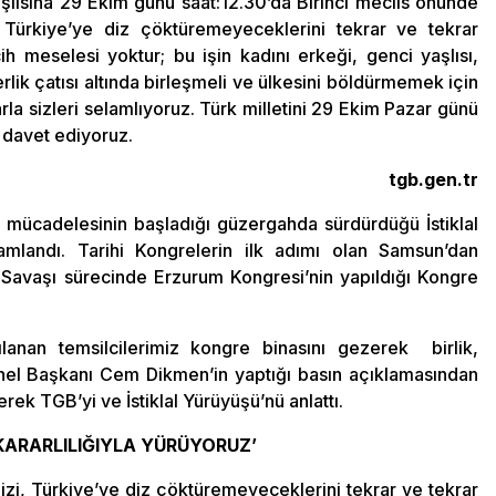
şlısına 29 Ekim günü saat:12.30’da Birinci meclis önünde
 Türkiye’ye diz çöktüremeyeceklerini tekrar ve tekrar
ih meselesi yoktur; bu işin kadını erkeği, genci yaşlısı,
erlik çatısı altında birleşmeli ve ülkesini böldürmemek için
la sizleri selamlıyoruz. Türk milletini 29 Ekim Pazar günü
 davet ediyoruz.
tgb.gen.tr
uş mücadelesinin başladığı güzergahda sürdürdüğü İstiklal
mlandı. Tarihi Kongrelerin ilk adımı olan Samsun’dan
ş Savaşı sürecinde Erzurum Kongresi’nin yapıldığı Kongre
rşılanan temsilcilerimiz kongre binasını gezerek birlik,
nel Başkanı Cem Dikmen’in yaptığı basın açıklamasından
ek TGB’yi ve İstiklal Yürüyüşü’nü anlattı.
ARARLILIĞIYLA YÜRÜYORUZ’
zi, Türkiye’ye diz çöktüremeyeceklerini tekrar ve tekrar