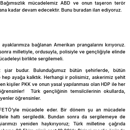
. Bağımsızlık mücadelemiz ABD ve onun taşeron terör
ana kadar devam edecektir. Bunu buradan ilan ediyoruz.
ayaklarımıza bağlanan Amerikan prangalarını kırıyoruz.
nra milletiyle, ordusuyla, polisiyle ve gençliğiyle elinde
cadeleyi birlikte sergilemeli.
ız şiar budur. Bulunduğumuz bütün şehirlerde, bütün
 hep ayağa kalktık. Herhangi ir polisimiz, askerimiz şehit
en kişiler PKK ve onun yasal yapılanması olan HDP ile her
ensinler! Türk gençliğinin temsilcilerinin okullarda,
yenler öğrensinler.
 FETÖ’yle mücadele eder. Bir dönem şu an mücadele
dele hattı sergiledik. Bundan sonra da sergilemeye de
arımızı yeniden haykırıyoruz; Türk milletine çağrıda