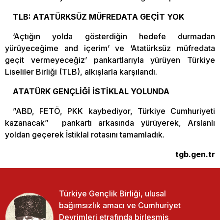
TLB: ATATÜRKSÜZ MÜFREDATA GEÇİT YOK
‘Açtığın yolda gösterdiğin hedefe durmadan
yürüyeceğime and içerim’ ve ‘Atatürksüz müfredata
geçit vermeyeceğiz’ pankartlarıyla yürüyen Türkiye
Liseliler Birliği (TLB), alkışlarla karşılandı.
ATATÜRK GENÇLİĞİ İSTİKLAL YOLUNDA
”ABD, FETÖ, PKK kaybediyor, Türkiye Cumhuriyeti
kazanacak” pankartı arkasında yürüyerek, Arslanlı
yoldan geçerek İstiklal rotasını tamamladık.
tgb.gen.tr
Türkiye Gençlik Birliği, ulusal
bağımsızlık amacı ve Cumhuriyet
Devrimleri etrafında birleşmiş