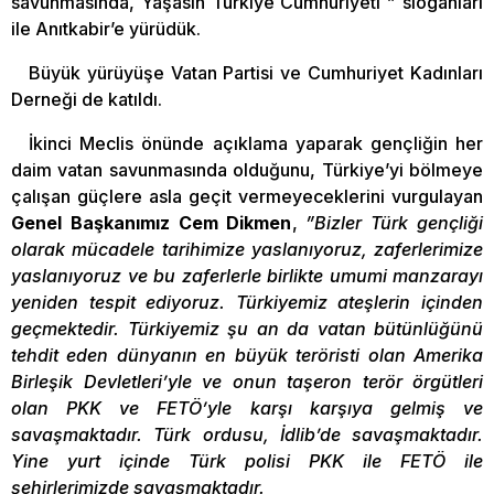
savunmasında, Yaşasın Türkiye Cumhuriyeti ” sloganları
ile Anıtkabir’e yürüdük.
Büyük yürüyüşe Vatan Partisi ve Cumhuriyet Kadınları
Derneği de katıldı.
İkinci Meclis önünde açıklama yaparak gençliğin her
daim vatan savunmasında olduğunu, Türkiye’yi bölmeye
çalışan güçlere asla geçit vermeyeceklerini vurgulayan
Genel Başkanımız Cem Dikmen
,
”Bizler Türk gençliği
olarak mücadele tarihimize yaslanıyoruz, zaferlerimize
yaslanıyoruz ve bu zaferlerle birlikte umumi manzarayı
yeniden tespit ediyoruz. Türkiyemiz ateşlerin içinden
geçmektedir. Türkiyemiz şu an da vatan bütünlüğünü
tehdit eden dünyanın en büyük teröristi olan Amerika
Birleşik Devletleri’yle ve onun taşeron terör örgütleri
olan PKK ve FETÖ’yle karşı karşıya gelmiş ve
savaşmaktadır. Türk ordusu, İdlib’de savaşmaktadır.
Yine yurt içinde Türk polisi PKK ile FETÖ ile
şehirlerimizde savaşmaktadır.