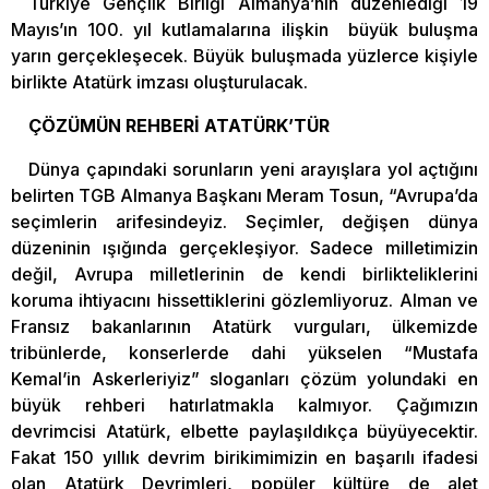
Türkiye Gençlik Birliği Almanya’nın düzenlediği 19
Mayıs’ın 100. yıl kutlamalarına ilişkin büyük buluşma
yarın gerçekleşecek. Büyük buluşmada yüzlerce kişiyle
birlikte Atatürk imzası oluşturulacak.
ÇÖZÜMÜN REHBERİ ATATÜRK’TÜR
Dünya çapındaki sorunların yeni arayışlara yol açtığını
belirten TGB Almanya Başkanı Meram Tosun, “Avrupa’da
seçimlerin arifesindeyiz. Seçimler, değişen dünya
düzeninin ışığında gerçekleşiyor. Sadece milletimizin
değil, Avrupa milletlerinin de kendi birlikteliklerini
koruma ihtiyacını hissettiklerini gözlemliyoruz. Alman ve
Fransız bakanlarının Atatürk vurguları, ülkemizde
tribünlerde, konserlerde dahi yükselen “Mustafa
Kemal’in Askerleriyiz” sloganları çözüm yolundaki en
büyük rehberi hatırlatmakla kalmıyor. Çağımızın
devrimcisi Atatürk, elbette paylaşıldıkça büyüyecektir.
Fakat 150 yıllık devrim birikimimizin en başarılı ifadesi
olan Atatürk Devrimleri, popüler kültüre de alet