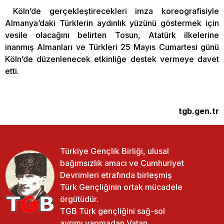
Köln’de gerçekleştirecekleri imza koreografisiyle
Almanya’daki Türklerin aydınlık yüzünü göstermek için
vesile olacağını belirten Tosun, Atatürk ilkelerine
inanmış Almanları ve Türkleri 25 Mayıs Cumartesi günü
Köln’de düzenlenecek etkinliğe destek vermeye davet
etti.
tgb.gen.tr
Türkiye Gençlik Birliği, ulusal
bağımsızlık amacı ve Cumhuriyet
Devrimleri etrafında birleşmiş
Türk Gençliğinin ortak mücadele
örgütüdür.
TGB Türk gençliğini sağ-sol
ayrımı yapmadan Vatan