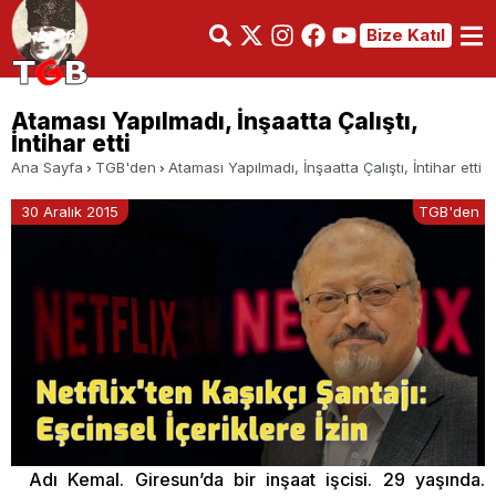
Bize Katıl
Ataması Yapılmadı, İnşaatta Çalıştı,
İntihar etti
Ana Sayfa
TGB'den
Ataması Yapılmadı, İnşaatta Çalıştı, İntihar etti
30 Aralık 2015
TGB'den
Adı Kemal. Giresun’da bir inşaat işcisi. 29 yaşında.