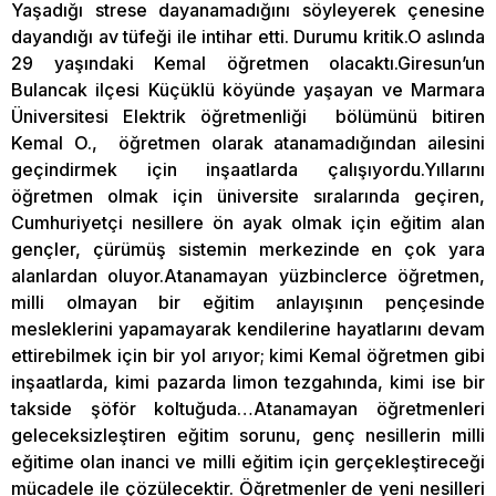
Yaşadığı strese dayanamadığını söyleyerek çenesine
dayandığı av tüfeği ile intihar etti. Durumu kritik.O aslında
29 yaşındaki Kemal öğretmen olacaktı.Giresun’un
Bulancak ilçesi Küçüklü köyünde yaşayan ve Marmara
Üniversitesi Elektrik öğretmenliği bölümünü bitiren
Kemal O., öğretmen olarak atanamadığından ailesini
geçindirmek için inşaatlarda çalışıyordu.Yıllarını
öğretmen olmak için üniversite sıralarında geçiren,
Cumhuriyetçi nesillere ön ayak olmak için eğitim alan
gençler, çürümüş sistemin merkezinde en çok yara
alanlardan oluyor.Atanamayan yüzbinclerce öğretmen,
milli olmayan bir eğitim anlayışının pençesinde
mesleklerini yapamayarak kendilerine hayatlarını devam
ettirebilmek için bir yol arıyor; kimi Kemal öğretmen gibi
inşaatlarda, kimi pazarda limon tezgahında, kimi ise bir
takside şöför koltuğuda…Atanamayan öğretmenleri
geleceksizleştiren eğitim sorunu, genç nesillerin milli
eğitime olan inanci ve milli eğitim için gerçekleştireceği
mücadele ile çözülecektir. Öğretmenler de yeni nesilleri