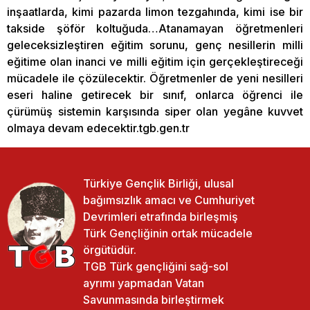
inşaatlarda, kimi pazarda limon tezgahında, kimi ise bir
takside şöför koltuğuda…Atanamayan öğretmenleri
geleceksizleştiren eğitim sorunu, genç nesillerin milli
eğitime olan inanci ve milli eğitim için gerçekleştireceği
mücadele ile çözülecektir. Öğretmenler de yeni nesilleri
eseri haline getirecek bir sınıf, onlarca öğrenci ile
çürümüş sistemin karşısında siper olan yegâne kuvvet
olmaya devam edecektir.tgb.gen.tr
Türkiye Gençlik Birliği, ulusal
bağımsızlık amacı ve Cumhuriyet
Devrimleri etrafında birleşmiş
Türk Gençliğinin ortak mücadele
örgütüdür.
TGB Türk gençliğini sağ-sol
ayrımı yapmadan Vatan
Savunmasında birleştirmek