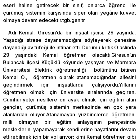
eseri haline getirecek bir sınıf, onlarca öğrenci ile
çürümüş sistemin karşısında siper olan yegâne kuvvet
olmaya devam edecektir.tgb.gen.tr
Adı Kemal. Giresun’da bir inşaat işcisi. 29 yaşında.
Yaşadığı strese dayanamadığını söyleyerek çenesine
dayandığı av tüfeği ile intihar etti. Durumu kritik.O aslında
29 yaşındaki Kemal öğretmen olacaktı.Giresun’un
Bulancak ilçesi Küçüklü köyünde yaşayan ve Marmara
Üniversitesi Elektrik öğretmenliği bölümünü bitiren
Kemal O., öğretmen olarak atanamadığından ailesini
geçindirmek için inşaatlarda çalışıyordu.Yıllarını
öğretmen olmak için üniversite sıralarında geçiren,
Cumhuriyetçi nesillere ön ayak olmak için eğitim alan
gençler, çürümüş sistemin merkezinde en çok yara
alanlardan oluyor.Atanamayan yüzbinclerce öğretmen,
milli olmayan bir eğitim anlayışının pençesinde
mesleklerini yapamayarak kendilerine hayatlarını devam
ettirebilmek için bir yol arıyor; kimi Kemal öğretmen gibi