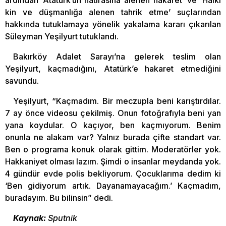
ardından ‘Atatürk’ün hatırasına alenen hakaret’ ve ‘Halkı
kin ve düşmanlığa alenen tahrik etme’ suçlarından
hakkında tutuklamaya yönelik yakalama kararı çıkarılan
Süleyman Yeşilyurt tutuklandı.
Bakırköy Adalet Sarayı’na gelerek teslim olan
Yeşilyurt, kaçmadığını, Atatürk’e hakaret etmediğini
savundu.
Yeşilyurt, “Kaçmadım. Bir meczupla beni karıştırdılar.
7 ay önce videosu çekilmiş. Onun fotoğrafıyla beni yan
yana koydular. O kaçıyor, ben kaçmıyorum. Benim
onunla ne alakam var? Yalnız burada çifte standart var.
Ben o programa konuk olarak gittim. Moderatörler yok.
Hakkaniyet olması lazım. Şimdi o insanlar meydanda yok.
4 gündür evde polis bekliyorum. Çocuklarıma dedim ki
‘Ben gidiyorum artık. Dayanamayacağım.’ Kaçmadım,
buradayım. Bu bilinsin” dedi.
Kaynak:
Sputnik