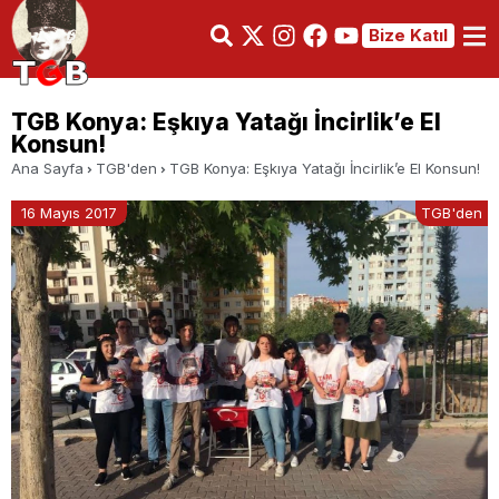
Bize Katıl
TGB Konya: Eşkıya Yatağı İncirlik’e El
Konsun!
Ana Sayfa
TGB'den
TGB Konya: Eşkıya Yatağı İncirlik’e El Konsun!
16 Mayıs 2017
TGB'den