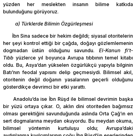
yüzden her meslekten insanın bilime katkıda
bulunduğunu görüyoruz.
a) Türklerde Bilimin Özgürleşmesi
İbn Sina sadece bir hekim değildi; siyasal otoritelerin
her şeyi kontrol ettiği bir çağda, doğayı gözlemlemenin
dogmadan üstün olduğunu savundu.
El-Kanun fi’t-
Tıbb
yüzlerce yıl boyunca Avrupa tıbbının temel kitabı
oldu. Bu, Asya’dan yükselen özgürlükçü yapıyla bilginin
Batı’nın feodal yapısını delip geçmesiydi. Bilimsel akıl,
otoritenin değil doğanın yasalarının geçerli olduğunu
gösterdikçe devrimci bir etki yarattı.
Anadolu’da ise İbn Rüşd ile bilimsel devrimin başka
bir yüzü ortaya çıkar. O, aklın dini otoriteden bağımsız
olması gerektiğini savunduğunda aslında Orta Çağ’ın en
sert dogmalarına meydan okuyordu. Bu meydan okuma,
bilimsel yöntemin kurtuluşu oldu; Avrupa’daki
aydınlanma kıvılcımlarının çoğu İbn Rüşd’ün eserlerinden