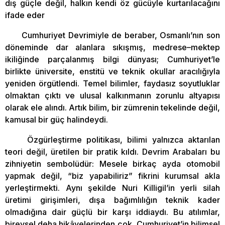
dış güçle değil, halkın kendi öz gücüyle kurtarılacağını
ifade eder
Cumhuriyet Devrimiyle de beraber, Osmanlı’nın son
döneminde dar alanlara sıkışmış, medrese–mektep
ikiliğinde parçalanmış bilgi dünyası; Cumhuriyet’le
birlikte üniversite, enstitü ve teknik okullar aracılığıyla
yeniden örgütlendi. Temel bilimler, faydasız soyutluklar
olmaktan çıktı ve ulusal kalkınmanın zorunlu altyapısı
olarak ele alındı. Artık bilim, bir zümrenin tekelinde değil,
kamusal bir güç halindeydi.
Özgürleştirme politikası, bilimi yalnızca aktarılan
teori değil, üretilen bir pratik kıldı. Devrim Arabaları bu
zihniyetin sembolüdür: Mesele birkaç ayda otomobil
yapmak değil, “biz yapabiliriz” fikrini kurumsal akla
yerleştirmekti. Aynı şekilde Nuri Killigil’in yerli silah
üretimi girişimleri, dışa bağımlılığın teknik kader
olmadığına dair güçlü bir karşı iddiaydı. Bu atılımlar,
bireysel deha hikâyelerinden çok, Cumhuriyet’in bilimsel