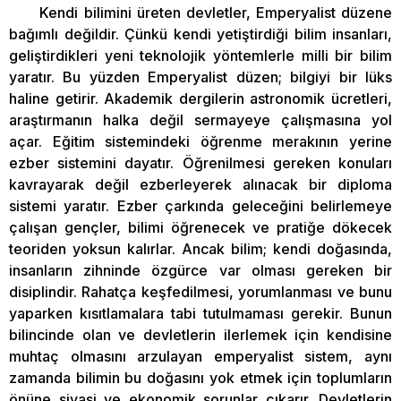
Kendi bilimini üreten devletler, Emperyalist düzene
bağımlı değildir. Çünkü kendi yetiştirdiği bilim insanları,
geliştirdikleri yeni teknolojik yöntemlerle milli bir bilim
yaratır. Bu yüzden Emperyalist düzen; bilgiyi bir lüks
haline getirir. Akademik dergilerin astronomik ücretleri,
araştırmanın halka değil sermayeye çalışmasına yol
açar. Eğitim sistemindeki öğrenme merakının yerine
ezber sistemini dayatır. Öğrenilmesi gereken konuları
kavrayarak değil ezberleyerek alınacak bir diploma
sistemi yaratır. Ezber çarkında geleceğini belirlemeye
çalışan gençler, bilimi öğrenecek ve pratiğe dökecek
teoriden yoksun kalırlar. Ancak bilim; kendi doğasında,
insanların zihninde özgürce var olması gereken bir
disiplindir. Rahatça keşfedilmesi, yorumlanması ve bunu
yaparken kısıtlamalara tabi tutulmaması gerekir. Bunun
bilincinde olan ve devletlerin ilerlemek için kendisine
muhtaç olmasını arzulayan emperyalist sistem, aynı
zamanda bilimin bu doğasını yok etmek için toplumların
önüne siyasi ve ekonomik sorunlar çıkarır. Devletlerin