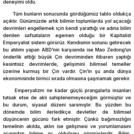
deneyimi oldu.
Tüm bunların sonucunda gördüğümüz tablo oldukça
açıktır. Günümüzde artık bilimin toplumlarda yol açacağı
devrimleri engellemek için kendi yarattığı ve adına bilim
denilen safsataların egemen olduğu bir Kapitalist
Emperyalist sistem görürüz. Kendisinin sonunu getirecek
bu atılımı yapan ABD’nin karşısında ise Mao Zedong’un
önderlik ettiği büyük Çin devriminden itibaren yaptığı
kesintisiz devrimlerde, gelişimini bilimsel temeller
üzerine kurmuş bir Çin vardır. Çin’in şu anda dünya
ekonomisinde birinci sırada olmasına şaşmamak gerekir.
Emperyalizm ne kadar güçlü prangalarla insanları
tutsak etse de aklı sahiplenemeyeceğini görmüştür ve
bu durum, siyasal düzeni sarsmıştır. Bu yüzden bu
dönemde bilim ilerledikçe devletler de bilimsel
düşüncenin gücünü fark etmiştir. Çünkü bağımsızlığın
temelinin akılda, aklın ise gelişmesi ve yorumlamasını
açısından bilime aç olduğunu görmüşlerdir. Bilim,