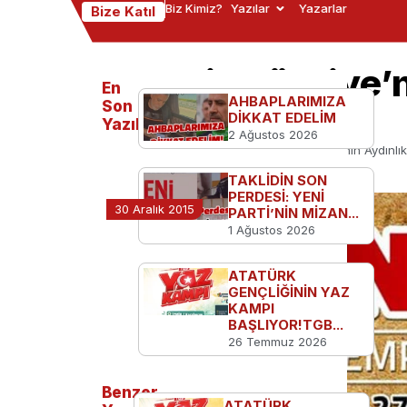
Biz Kimiz?
Yazılar
Yazarlar
Bize Katıl
Gençlik Türkiye’
En
AHBAPLARIMIZA
Buluşuyor
Son
DİKKAT EDELİM
Yazılanlar
2 Ağustos 2026
Ana Sayfa
TGB'den
Gençlik Türkiye’nin Aydınlı
TAKLİDİN SON
PERDESİ: YENİ
30 Aralık 2015
PARTİ’NİN MİZAN...
1 Ağustos 2026
ATATÜRK
GENÇLİĞİNİN YAZ
KAMPI
BAŞLIYOR!TGB...
26 Temmuz 2026
Benzer
ATATÜRK