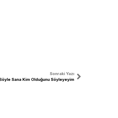
Sonraki Yazı
Söyle Sana Kim Olduğunu Söyleyeyim
nal
X
Instagram
Facebook
Youtube