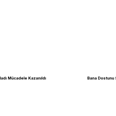
ladı Mücadele Kazanıldı
Bana Dostunu 
Biz Kimiz?
TGB Internatio
ızlık amacı ve Cumhuriyet Devrimleri
Yazılar
TLB
rtak mücadele örgütüdür.
Yazarlar
KırmızıBeyaz
yapmadan Vatan Savunmasında