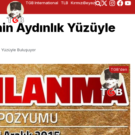
TGB International
TLB
KırmızıBeyaz
nin Aydınlık Yüzüyle
k Yüzüyle Buluşuyor
TGB'den