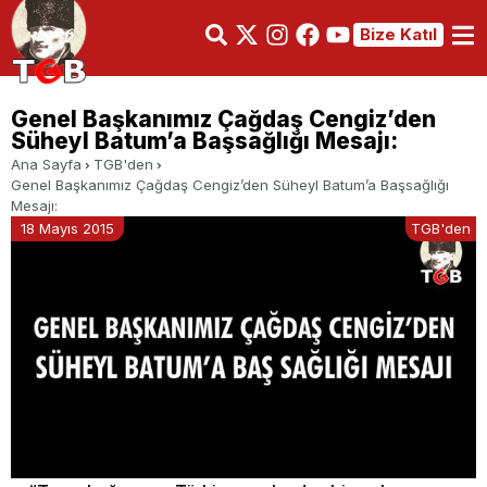
Bize Katıl
Genel Başkanımız Çağdaş Cengiz’den
Süheyl Batum’a Başsağlığı Mesajı:
Ana Sayfa
TGB'den
Genel Başkanımız Çağdaş Cengiz’den Süheyl Batum’a Başsağlığı
Mesajı:
18 Mayıs 2015
TGB'den